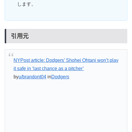
します。
引用元
NYPost article: Dodgers’ Shohei Ohtani won’t play
it safe in ‘last chance as a pitcher’
by
u/brandont04
in
Dodgers