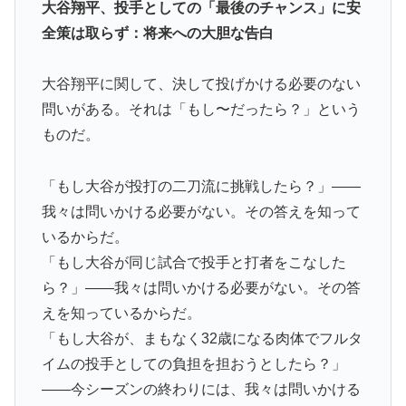
大谷翔平、投手としての「最後のチャンス」に安
アジア人と同列に見ているというのは本当なのです
全策は取らず：将来への大胆な告白
か？」
「二人は父も母も同じきょうだいだった」2002年と
▶
大谷翔平に関して、決して投げかける必要のない
2004年、別々に養子に迎えられた男の子と女の子が受
問いがある。それは「もし〜だったら？」という
けたDNA検査
ものだ。
韓国人「PSG、日本の鈴木彩艶に約60億円で正式オファ
▶
ー・・・」→「あいつがそれほどなのか（ブルブル）」
「もし大谷が投打の二刀流に挑戦したら？」——
「レギュラーとして出れるとは思わないけど、それでも
我々は問いかける必要がない。その答えを知って
やっぱり羨ましいね」
いるからだ。
海外「日本旅行で捺してきたスタンプをクッションカバ
▶
「もし大谷が同じ試合で投手と打者をこなした
ーにしてみた！」一風変わった日本旅行の記念品のアイ
ら？」——我々は問いかける必要がない。その答
ディアに対する海外の反応
えを知っているからだ。
【海外の反応】なぜイチローはあんなに敬遠四球が多か
▶
「もし大谷が、まもなく32歳になる肉体でフルタ
ったの？「45歳引退で通算打率.311の突然変異だぞ」
イムの投手としての負担を担おうとしたら？」
【海外の反応】ジョン・オルルードって「劣化版・元祖
▶
——今シーズンの終わりには、我々は問いかける
大谷翔平」になれるくらいピッチャーとして通用した可