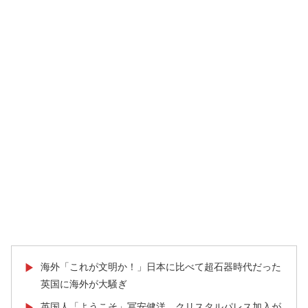
海外「これが文明か！」日本に比べて超石器時代だった
▶
英国に海外が大騒ぎ
英国人「ようこそ」冨安健洋、クリスタルパレス加入が
▶