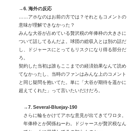
→6. 海外の反応
……アホなのはお前の方では？それともコメントの
意味が理解できなかった？
みんな大谷が占めている贅沢税の年俸枠の大きさに
ついて話してるんだよ。球団の総収入とは別の話だ
し、ドジャースにとってもリスクになり得る部分だ
ろ。
契約した当初は誰もここまでの経済効果なんて読め
てなかったし、当時のファンはみんな上のコメント
と同じ疑問を抱いてた。単に「大谷が期待を遥かに
超えてくれた」って言いたいだけだろ。
→7. Several-Bluejay-190
さらに輪をかけてアホな意見が出てきてワロタ。
年俸枠とか関係ねーわ。ドジャースが贅沢税なん