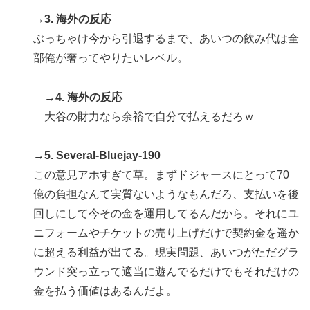
→3. 海外の反応
ぶっちゃけ今から引退するまで、あいつの飲み代は全
部俺が奢ってやりたいレベル。
→4. 海外の反応
大谷の財力なら余裕で自分で払えるだろｗ
→5. Several-Bluejay-190
この意見アホすぎて草。まずドジャースにとって70
億の負担なんて実質ないようなもんだろ、支払いを後
回しにして今その金を運用してるんだから。それにユ
ニフォームやチケットの売り上げだけで契約金を遥か
に超える利益が出てる。現実問題、あいつがただグラ
ウンド突っ立って適当に遊んでるだけでもそれだけの
金を払う価値はあるんだよ。