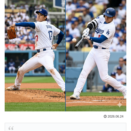
知ってる？」
【画像】フジテレビ2026入社新人アナウンサーwww
▶
英国人「ようこそ」冨安健洋、クリスタルパレス加入が
▶
決定的に！メディカル検査をパス！現地サポが歓迎！ア
ーセナルファンも祝福！【海外の反応】
若手女性教員「学校ではうんこやおならはしない」
▶
ドイツの湖上に巨大な水上竜巻が発生し周囲が騒然！！
▶
海外「蘇生した母親は翌日には母乳をあげていた。で、
▶
次の患者に顔面を殴られた」医師たちが語る忘れられな
い症例…
突進してきた牛を跳び越えたら、牛が固まって動かなく
▶
なった闘牛場の映像【海外の反応】
韓国の24時間無人のラーメン屋に世界が騒然！←「なん
▶
2026.06.24
て文明的なんだ！」（海外の反応）
韓国人「日本人は韓国が大好きなはずなのに、実は東南
▶