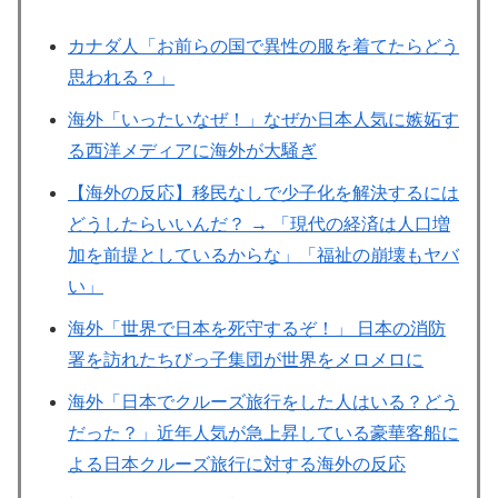
カナダ人「お前らの国で異性の服を着てたらどう
思われる？」
海外「いったいなぜ！」なぜか日本人気に嫉妬す
る西洋メディアに海外が大騒ぎ
【海外の反応】移民なしで少子化を解決するには
どうしたらいいんだ？ → 「現代の経済は人口増
加を前提としているからな」「福祉の崩壊もヤバ
い」
海外「世界で日本を死守するぞ！」 日本の消防
署を訪れたちびっ子集団が世界をメロメロに
海外「日本でクルーズ旅行をした人はいる？どう
だった？」近年人気が急上昇している豪華客船に
よる日本クルーズ旅行に対する海外の反応