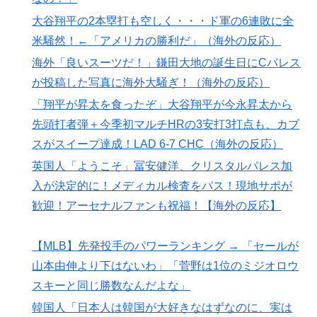
んちゃって武侠モノ】 第9話 おお、ブッダよ！ 寝てお
大谷翔平の2本塁打も空しく・・・ド軍の6連敗に全
られるのですか！？
米騒然！←「アメリカの勝利だ」（海外の反応）
海外「日本のアニメは世界観や設定の作り込みが半端じ
▶
海外「良いスーツだ！」鎌田大地の誕生日にCパレス
ゃない…！」外国人を夢中ににする世界観の作品と
が投稿した写真に海外大騒ぎ！（海外の反応）
は・・・？ 海外の反応
「翔平が昇太を食ったぞ」大谷翔平が今永昇太から
韓国人「せっかく日本に韓国風のメンチカツ屋をオープ
▶
先頭打者弾＋今季初マルチHRの3安打3打点も、カブ
ンしてあげたのに、ほとんど客が来なくて閉店したんだ
スがスイープ達成！LAD 6-7 CHC（海外の反応）
そうです…」
英国人「ようこそ」冨安健洋、クリスタルパレス加
入が決定的に！メディカル検査をパス！現地サポが
歓迎！アーセナルファンも祝福！【海外の反応】
【MLB】先発投手のパワーランキング → 「セールが
山本由伸より下はないわ」「菅野は1位のミジオロウ
スキーと同じ勝数なんだよな」
韓国人「日本人は韓国が大好きなはずなのに、実は