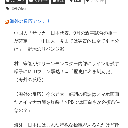
スポーツ
大谷翔平
野球
MLB
大谷翔平
海外の反応
海外の反応アンテナ
中国人「サッカー日本代表、9月の親善試合の相手
が確定！」 中国人「今までは実質的に全て引き分
け」「野球のリベンジ戦」
村上宗隆がグリーンモンスター内部にサインを残す
様子にMLBファン騒然！←「歴史に名を刻んだ」
（海外の反応）
【海外の反応】今永昇太、好調の秘訣はスマホ画面
だとイマナガ節を炸裂「NPBでは面白さが必須条件
なの？」
海外「日本にはこんな特殊な標識があるんだけど皆