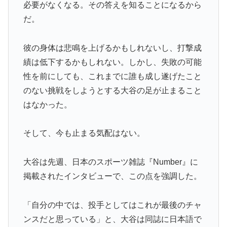
必要がなくなる。その答えを知ることになるから
能性あるの？ → 「脳の病気がなかったらもっととんで
だ。
もない選手だっただろうな」「やろうと思えば二刀流を
できるポテンシャルを持っていてもアメリカのシステム
が許さないんだよな」
彼の身体は悲鳴を上げるかもしれないし、打撃成
績は低下するかもしれない。しかし、失敗の可能
【MLB】先発投手のパワーランキング → 「セールが山
▶
本由伸より下はないわ」「菅野は1位のミジオロウスキ
性を前にしても、これまでに誰も成し遂げたこと
ーと同じ勝数なんだよな」
のない挑戦をしようとする大谷の足が止まること
はなかった。
日本で婚活する韓国人男性が急増「日本の女性は優し
▶
い」【タイ人の反応】
そして、今も止まる気配はない。
外国人「2026年バロンドールは誰が受賞すべき?」エン
▶
バペ、今季無冠でも初受賞か!?海外ファンが考える本命
とは!?【海外の反応】
大谷は先週、日本のスポーツ雑誌『Number』に
掲載されたインタビューで、この点を強調した。
欧州「日本だけ反則だろ…」 世界の『日本びいき』に
▶
ヨーロッパ全土から不満の声
「自分の中では、投手としてはこれが最後のチャ
海外「これ美味しい！」米国で一番人気のおフランス製
▶
「日本のパン」に海外が大騒ぎ
ンスだと思っている」と、大谷は同誌に日本語で