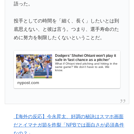
語った。
英国人「ようこそ」冨安健洋、クリスタルパレス加入が
▶
決定的に！メディカル検査をパス！現地サポが歓迎！ア
ーセナルファンも祝福！【海外の反応】
投手としての時間を「細く、長く」したいとは到
底思えない、と彼は言う。つまり、選手寿命のた
海外「全部日本の真似だったのか…」 日本の普通のテ
▶
レビ番組が最新SNSの数十年先を行っていたと話題に
めに努力を制限したくないということだ。
NPB時代の山本由伸の打撃練習にMLBファン騒然！
▶
←「大谷の後に打たそう！」（海外の反応）
Dodgers’ Shohei Ohtani won’t play it
safe in ‘last chance as a pitcher’
英国人「日本代表で一番好き」上田綺世、プレミア移籍
What if Ohtani tried pitching and hitting in the
▶
same game? We don’t have to ask. We
know.
が浮上！現地サポが大興奮！獲得を望む声が殺到！【海
外の反応】
nypost.com
【海外の反応】南アのGK、ペナルティエリアを壮大に
▶
勘違いして一発退場「どんな空間認識能力だよｗ」
韓国人「悲報：日本と韓国の立場が完全に逆転してしま
▶
った模様…」→「日本を笑って見てたのに…（ﾌﾞﾙﾌﾞﾙ」
【海外の反応】今永昇太、好調の秘訣はスマホ画面
＝韓国の反応
だとイマナガ節を炸裂「NPBでは面白さが必須条件
【あんこ】やる夫は神州日乃本をダイスで旅をする【な
▶
なの？」