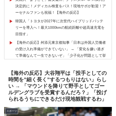
決定的に！メディカル検査をパス！現地サポが歓迎！ア
ーセナルファンも祝福！【海外の反応】
韓国人「トヨタが2027年に次世代ハイブリッドバッテ
▶
リーを導入へ！最大1000kmの航続距離や超高速充電を
目指す」
【海外の反応】舛添元東京都知事「日本は外国人労働者
▶
の受け入れ準備ができていない」 → 「変化を嫌い過ぎ
て準備なんて一生できないぞ」「少子化が問題として挙
がったのは何年も前の話なのに」
韓国人「日本の女子高生のセーラー服と外国人観光客の
▶
【海外の反応】大谷翔平は「投手としての
関係性」
時間を”細く長く”するつもりはない」らし
い → 「マウンドを降りて野手としてゴー
韓国人「台風接近中だけど日本には台風クラブというの
▶
ルデングラブを受賞するんだろ？」「投げ
があったんだね」
られるうちにできるだけ現地観戦するわ」
海外「世界で日本を死守するぞ！」 日本の消防署を訪
▶
れたちびっ子集団が世界をメロメロに
スポーツ
外国人「お前ら日本のアルフォートというチョコレート
▶