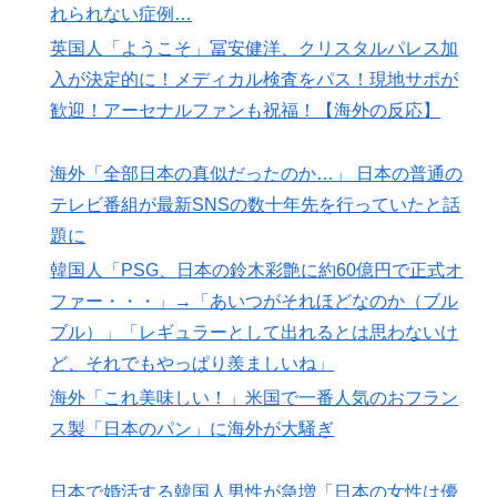
れられない症例…
英国人「ようこそ」冨安健洋、クリスタルパレス加
入が決定的に！メディカル検査をパス！現地サポが
歓迎！アーセナルファンも祝福！【海外の反応】
海外「全部日本の真似だったのか…」 日本の普通の
テレビ番組が最新SNSの数十年先を行っていたと話
題に
韓国人「PSG、日本の鈴木彩艶に約60億円で正式オ
ファー・・・」→「あいつがそれほどなのか（ブル
ブル）」「レギュラーとして出れるとは思わないけ
ど、それでもやっぱり羨ましいね」
海外「これ美味しい！」米国で一番人気のおフラン
ス製「日本のパン」に海外が大騒ぎ
日本で婚活する韓国人男性が急増「日本の女性は優