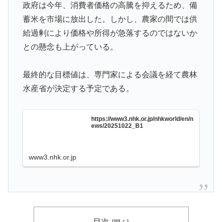
政府は今年、消費者価格の高騰を抑えるため、備
韓国人「日本がここまでの観光大国に発展した本当の理
▶
蓄米を市場に放出した。しかし、農家の間では供
由がこちら…」→「昔から日本は愛されてた…（ﾌﾞﾙﾌﾞ
給過剰により価格や所得が急落するのではないか
ﾙ」＝韓国の反応
との懸念も上がっている。
韓国人「我が国がクウェート戦で行った審判買収が本当
▶
に深刻である理由がこちら…」→「これはダメなやつ…
最終的な目標値は、専門家による会議を経て農林
（ﾌﾞﾙﾌﾞﾙ」＝韓国の反応
水産省が決定する予定である。
英国人「安心感が違う」冨安健洋、パレス移籍当日にデ
▶
ビュー！圧巻3連続ブロックも披露で現地サポが気づく..
https://www3.nhk.or.jp/nhkworld/en/n
【海外の反応】
ews/20251022_B1
【朗報】寺田心、ベンチプレス110kgwww
▶
韓国人「“韓国サッカー”性接待の試合結果をご覧くださ
www3.nhk.or.jp
▶
い」→「マッサージ効果は間違いないねｗ」「これが本
当のベッドサッカーだ」
インドネシアの西パプアでアメリカ人パイロット殺害を
▶
武装組織が主張。
目次