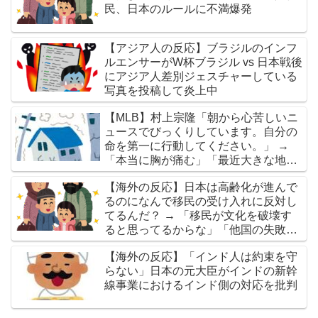
民、日本のルールに不満爆発
【アジア人の反応】ブラジルのインフ
ルエンサーがW杯ブラジル vs 日本戦後
にアジア人差別ジェスチャーしている
写真を投稿して炎上中
【MLB】村上宗隆「朝から心苦しいニ
ュースでびっくりしています。自分の
命を第一に行動してください。」 →
「本当に胸が痛む」「最近大きな地震
が多くないか？」
【海外の反応】日本は高齢化が進んで
るのになんで移民の受け入れに反対し
てるんだ？ → 「移民が文化を破壊す
ると思ってるからな」「他国の失敗を
見てきたからだろ」
【海外の反応】「インド人は約束を守
らない」日本の元大臣がインドの新幹
線事業におけるインド側の対応を批判