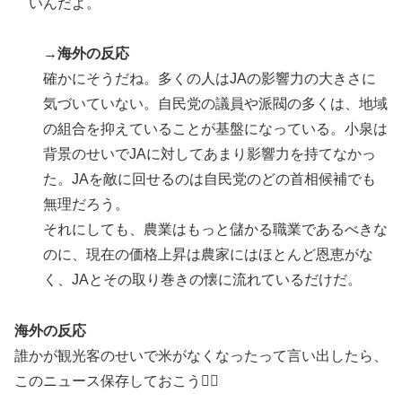
Google DeepMind再編 「Googleを作った男」ディー
▶
いんだよ。
ンが去り、本体は稼ぐAIへ舵を切る【海外の反応・解
説】
→
海外の反応
海外「消火栓もフェイクだから消防士が右往左往する中
▶
確かにそうだね。多くの人はJAの影響力の大きさに
国www」
気づいていない。自民党の議員や派閥の多くは、地域
【海外の反応】アルゼンチン協会、FIFA会長に断固たる
▶
の組合を抑えていることが基盤になっている。小泉は
支持を表明「隠す気もないんだなｗ」
背景のせいでJAに対してあまり影響力を持てなかっ
た。JAを敵に回せるのは自民党のどの首相候補でも
「これ以上続けるならケーキは無しだよ」娘のロウソク
▶
を何度も吹き消した7歳、その日だけ皿が回ってこなか
無理だろう。
った
それにしても、農業はもっと儲かる職業であるべきな
海外「日本のこの場所は現実とは思えないレベルで美し
のに、現在の価格上昇は農家にはほとんど恩恵がな
▶
い…！」外国人が感動する日本の景色とは・・・？【海
く、JAとその取り巻きの懐に流れているだけだ。
外の反応】
ワイの作った卵豆腐にいくら出せる？
▶
海外の反応
誰かが観光客のせいで米がなくなったって言い出したら、
海外「日本人はなんて気高いんだ！」 英高級紙も驚愕
▶
このニュース保存しておこう👍🏻
した極限の中の日本人の姿に世界が衝撃