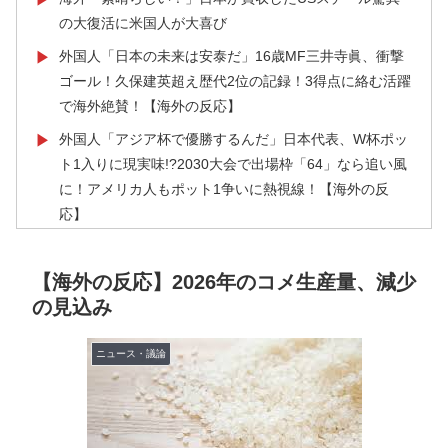
の大復活に米国人が大喜び
外国人「日本の未来は安泰だ」16歳MF三井寺眞、衝撃
▶
ゴール！久保建英超え歴代2位の記録！3得点に絡む活躍
で海外絶賛！【海外の反応】
外国人「アジア杯で優勝するんだ」日本代表、W杯ポッ
▶
ト1入りに現実味!?2030大会で出場枠「64」なら追い風
に！アメリカ人もポット1争いに熱視線！【海外の反
応】
大地震が起きても手術をやり遂げる日本の医療チーム、
▶
海外でも凄すぎると絶賛
【海外の反応】2026年のコメ生産量、減少
の見込み
国際的な小咄 読者投稿 中小企業診断士めがけてよちよ
▶
ち歩きな小咄 ～学習の仕方を学習しよう～
ニュース・議論
海外「2002年も審判を買収したのか！」韓国サッカー
▶
協会による国際試合の審判買収が発覚し大騒ぎ！【海外
の反応】
日本「俺は有名な武士の家系だけど世界のみんなは先祖
▶