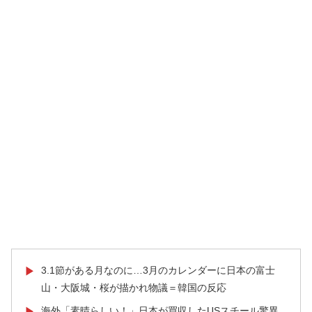
3.1節がある月なのに…3月のカレンダーに日本の富士
▶
山・大阪城・桜が描かれ物議＝韓国の反応
海外「素晴らしい！」日本が買収したUSスチール驚異
▶