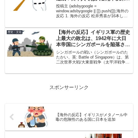
記録！ → 「松井秀喜は16本しか
投稿主 (adsbygoogle =
打ってなかったんだな」「本当に
window.adsbygoogle || []).push({});海外の
反応 1. 海外の反応 松井秀喜が16本しか
村上の怪我はもったいない」
打ってなかったなんて意外だわ。たった
16本で106打点とか、今の感覚からすると
相当...
【海外の反応】イギリス軍の歴史
歴史・文化
上最大の敗北は、1942年に大日
本帝国にシンガポールを陥落され
たことらしい
シンガポールの戦い（シンガポールのた
たかい、英: Battle of Singapore）は、第
二次世界大戦/大東亜戦争（太平洋戦争）
初期の1942年2月8日から2月15日にかけ
て、イギリスの海峡植民地のシンガポー
ルで大日本帝国陸軍と連合国...
スポンサーリンク
【海外の反応】イギリスがメタノール中
毒の危険性のある国に日本を追加