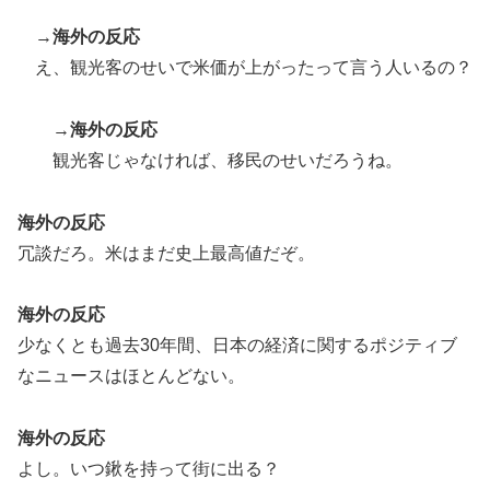
「オーデコロンの定期注文が月50本、1808年の請求書
▶
→
海外の反応
には72本」ナポレオンは1日2本を何に使っていたの
え、観光客のせいで米価が上がったって言う人いるの？
か…
海外「日本なんて行くんじゃなかった…」 日本を知っ
▶
→
海外の反応
てしまったディズニー信者、帰国後『本家』に失望する
事態に
観光客じゃなければ、移民のせいだろうね。
外国人「俺達が見かけたヤバすぎる髪型を集めてみたｗ
▶
海外の反応
ｗｗｗ」
冗談だろ。米はまだ史上最高値だぞ。
海外の反応
少なくとも過去30年間、日本の経済に関するポジティブ
なニュースはほとんどない。
海外の反応
よし。いつ鍬を持って街に出る？