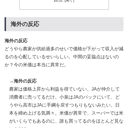
韓国人「韓国サッカー協会関係者が『不適切接待は慣行
▶
だった』と衝撃発言！日韓ワールドカップ4強にも疑い
の視線が向けられる」
海外の反応
韓国人「韓国サッカー協会の性接待報道、海外でも大騒
▶
ぎに・・・2002年W杯4強の記録取り消しの声も」
海外の反応
→「マジで国の恥だ」「2002年まで疑う価値がある」
「国民や国が築いた国格をサッカー選手が足で蹴り飛ば
どうやら農家が供給過多のせいで価格が下がって収入が減
すね」
るのを心配しているせいらしい。中間の妥協点はないの
【海外の反応】“新タナスコ”のディアスが地雷すぎる件
か？今の米価は本当に異常だ。
▶
「大谷と山本だけしかまともな契約がない…」
→
海外の反応
韓国人「日本の柴犬くん散歩中の暑さに耐えられなかっ
▶
た結果」
農家は価格上昇から利益を得ていない。JAが仲介して
消費者に売ってるだけ。小泉はJAのバックにいて、ど
【海外の反応】日本政府が、アメリカ政府によるネット
▶
ミームとしての任天堂やポケモン使用に対して警告 →
うやら高市はJAに手綱を戻すつもりもないみたい。日
「若者票を集めたいんだろうな」「任天堂の法務部隊が
本を締め上げる気満々。米価が異常で、スーパーでは米
出てくるぞ」
がいくらでもあるのに、誰も買ってるのをほとんど見な