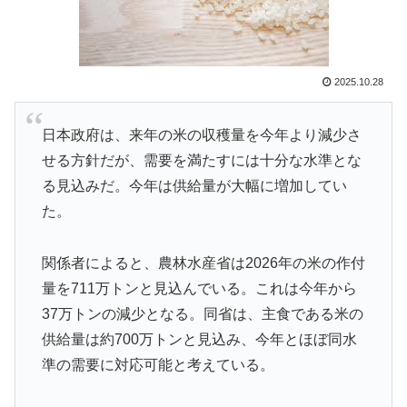
に偉人っている？」
海外「日本人はなんて気高いんだ！」 英高級紙も驚愕
▶
した極限の中の日本人の姿に世界が衝撃
2025.10.28
【海外の反応】アルゼンチン協会、FIFA会長に確固たる
▶
支持を表明「隠す気もないんだなｗ」
日本政府は、来年の米の収穫量を今年より減少さ
韓国人「韓国サッカー協会、外国人審判に“性接待”報
▶
せる方針だが、需要を満たすには十分な水準とな
道・・・」→「2002年の審判買収が事実だったの
る見込みだ。今年は供給量が大幅に増加してい
か？」「日本人が言ってたこと正しかったね・・・...
た。
海外「日本はさすが過ぎるｗ」 日本は野生動物の喧嘩
▶
さえ可愛くなってしまうと世界が騒然
関係者によると、農林水産省は2026年の米の作付
【海外の反応】中国がAI開発の主導権を握りつつあるよ
▶
量を711万トンと見込んでいる。これは今年から
な → 「どうせアメリカは中国製AIを規制するんだろう
37万トンの減少となる。同省は、主食である米の
な」「自動車産業と同じ道を歩んでる気がする」
供給量は約700万トンと見込み、今年とほぼ同水
【夏の風物詩】「うるさい」で消える?“盆踊り”存続の
▶
準の需要に対応可能と考えている。
危機 会場数は20年で半減 騒音対策で“サイレント盆
ダンス”も