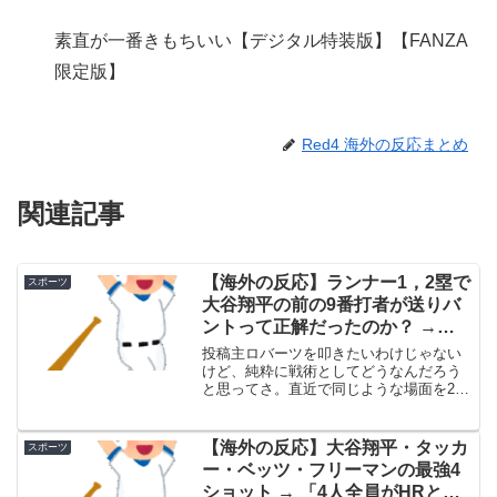
素直が一番きもちいい【デジタル特装版】【FANZA
限定版】
Red4 海外の反応まとめ
関連記事
【海外の反応】ランナー1，2塁で
スポーツ
大谷翔平の前の9番打者が送りバ
ントって正解だったのか？ →
「打たせるとゲッツーの可能性が
投稿主ロバーツを叩きたいわけじゃない
あるからな」「あればフリーマン
けど、純粋に戦術としてどうなんだろう
と思ってさ。直近で同じような場面を2回
が内野ゴロを打ったのが全てだ
見たんだよね。1回目はマーリンズ戦。ミ
わ」
ギーがバントし損ねてフライになったか
ら良かったものの、もし成功してたら大
【海外の反応】大谷翔平・タッカ
スポーツ
谷は敬遠されて、あの...
ー・ベッツ・フリーマンの最強4
ショット → 「4人全員がHRとか