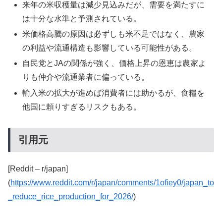
来年の米収穫量は減少見込みだが、需要を満たすに
は十分な水準と予測されている。
米価格高騰の原因は必ずしも米不足ではなく、農家
の利益や流通構造も影響している可能性がある。
自民党とJAの関係が強く、価格上昇の恩恵は農家よ
りも仲介や流通業者に偏っている。
輸入米の拡大が進めば消費者には助かるが、食糧を
他国に頼りすぎるリスクもある。
引用元
[Reddit – r/japan]
(
https://www.reddit.com/r/japan/comments/1ofiey0/japan_to
_reduce_rice_production_for_2026/
)