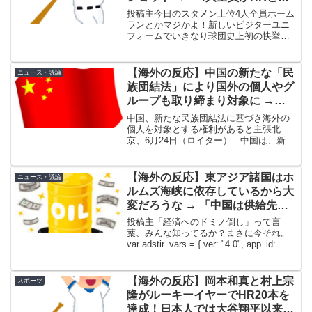
最高すぎる」「この4人がHRを打
投稿主今日のスタメン上位4人全員ホーム
ったら価値確定だなｗ」
ランとかマジかよ！新しいビジターユニ
フォームでいきなり球団史上初の快挙と
か最高すぎる。テオスカー・ヘルナンデ
スとアンディ・パヘスも、ここぞって場
面で打ってくれたしホームランも最高だ
【海外の反応】中国の新たな「民
ニュース・議論
ったわ。特にパヘスの守...
族団結法」により国外の個人やグ
ループも取り締まり対象に →
「世界のどこにいようとも少しで
中国、新たな民族団結法に基づき海外の
も少数民族の独立を支持したら捕
個人を対象とする権利があると主張北
京、6月24日（ロイター） - 中国は、新し
まえに来るのか」
く制定された民族団結法に違反する国外
の個人を対象（取り締まりの対象）とす
る権利を有しており、これは国際的な慣
【海外の反応】東アジア諸国はホ
ニュース・議論
行に合致し、合法的...
ルムズ海峡に依存しているから大
変だろうな → 「中国は供給先を
分散しているから何とかなりそ
投稿主「経済へのドミノ倒し」って言
う」
葉、みんな知ってるか？まさに今それ。
var adstir_vars = { ver: "4.0", app_id:
"MEDIA-4c2ea202", ad_spot: 4, center:
false};...
【海外の反応】岡本和真と村上宗
スポーツ
隆がルーキーイヤーでHR20本を
達成！日本人では大谷翔平以来の