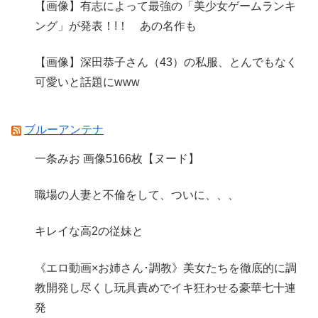
【画像】有志によって最強の「美少女ゲームランキ
ング」が発表！!！ あの名作も
【画像】深田恭子さん（43）の私服、とんでもなく
可愛いと話題にwww
ブルーアンテナ
一条みお 画像5166枚【ヌード】
職場の人妻と不倫をして、ついに、、、
キレイな高2の従妹と
《エロ動画×お姉さん･調教》美女たちを徹底的に調
教開発し尽くし玩具責めでイキ狂わせる豪華七十連
発