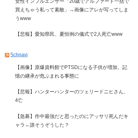
女性インフルエンサー「20歳でアルファード一括で
買えちゃう私って素敵」→画像にアレが写ってしま
うwww
【悲報】愛知県民、夏恒例の儀式で2人死亡www
5chnavi
【画像】原爆資料館でPTSDになる子供が増加。記
憶の継承が危ぶまれる事態に
【悲報】ハンターハンターのツェリードニヒさん、
4亡
【急募】作中最強だと思ったのにアッサリ死んだキ
ャラ←誰そうぞうした？