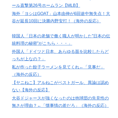
外国人「ドイツと日本、あらゆる面を比較したらどっち
▶
ール直撃第26号ホームラン【MLB】
が上なの？」
海外「ヨシはGOAT」山本由伸が6回途中無失点！大
潔癖症の人って体の中にうんことおしっこが存在してる
▶
谷が延長10回に決勝内野安打！（海外の反応）
事実とどう折り合いつけてるんだろう。
韓国人「日本の老舗で働く職人が明かした”日本の伝統
▶
韓国人「日本の老舗で働く職人が明かした”日本の伝
料理の秘密”がこちら・・・」
統料理の秘密”がこちら・・・」
海外「日本の人は、アメリカの揚げ寿司についてどう思
▶
外国人「ドイツと日本、あらゆる面を比較したらど
ってるの？」（海外の反応）
っちが上なの？」
海外「日本なんて行くんじゃなかった…」 日本を知っ
▶
私が作った餃子ラーメンを見てくれ←「見事だ」
てしまったディズニー信者、帰国後『本家』に失望する
（海外の反応）
事態に
【ヤニねこ】アルねこがベストガール、異論は認め
韓国人「手術中に震度6強の地震、その時の日本の医療
▶
ない【海外の反応】
スタッフたちの姿をご覧ください」→「マジで鳥肌立っ
大谷ドジャースが強くなったのは他球団の先見性の
た」「こういう姿は韓国も見習わないと」「あんな状況
なら日本だけではなく韓国の医療関係者も同じように行
無さが理由？←「懐事情の差だろ」（海外の反応）
動したはずだ」【熊本地震】