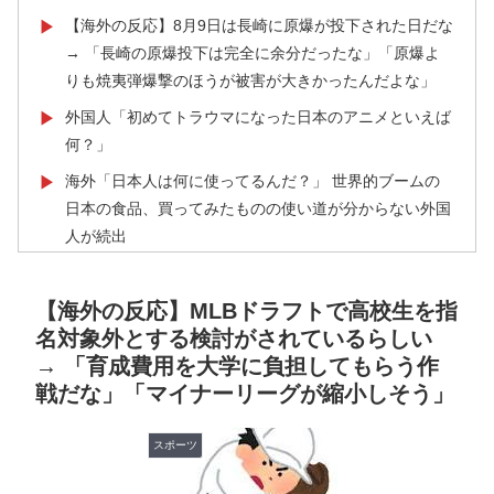
【海外の反応】8月9日は長崎に原爆が投下された日だな
▶
→ 「長崎の原爆投下は完全に余分だったな」「原爆よ
りも焼夷弾爆撃のほうが被害が大きかったんだよな」
外国人「初めてトラウマになった日本のアニメといえば
▶
何？」
海外「日本人は何に使ってるんだ？」 世界的ブームの
▶
日本の食品、買ってみたものの使い道が分からない外国
人が続出
【MLB】菅野智之は指標的には運がいいだけの選手だけ
▶
ど実際はどう思う？ → 「ランナーを背負った時の投球
【海外の反応】MLBドラフトで高校生を指
が神がかっている」「日本にいた時からこんなスタイル
名対象外とする検討がされているらしい
だぞ」
→ 「育成費用を大学に負担してもらう作
戦だな」「マイナーリーグが縮小しそう」
韓国、サッカーW杯予選で審判を性接待して買収してい
▶
たことが判明！ 何と日本も巻き込まれることに
スポーツ
フランス人「なぜ移籍させない?」中村敬斗に複数オフ
▶
ァー！ランスが46億円要求でまさかの残留の可能性浮