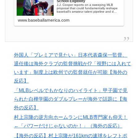
School Eligibility
J.J. Cooper reports on a sweeping MLB
ト、大丈夫なの……？」【海外の反応】
proposal that could fundamentally reshape
baseball’s amateur talent pipeline and d…
【あんこ】やる夫はパーティーを追放され復讐に生きる
▶
www.baseballamerica.com
ようです ～仕返し？ ざまぁ？ 人として幸せに生きるこ
とで相手に復讐しますが、何か？～ その3
トルコ人「日本人まで獲るのか」上田綺世、トルコ名門
▶
が巨額の正式オファー！現地サポが騒然！【海外の反
外国人「プレミアで見たい」日本代表森保一監督、
応】
退任後は海外クラブの監督挑戦か!?「視野には入れて
海外「不思議だね！」日本の雇用制度の正しさに気づき
▶
います」制度上は欧州での監督就任が可能【海外の
始めた欧米に海外が大騒ぎ
反応】
韓国人「日本の某ゲームが米国進出した当時、アメリカ
▶
「MLBレベルでもかなりのハイライト」甲子園で見
国内で巻き起こった熱狂的ブームの様子がこちら…」＝
られた白樺学園のダブルプレーが海外で話題に【海
韓国の反応
外の反応】
外国人「ドイツと日本、あらゆる面を比較したらどっち
▶
村上宗隆の逆方向ホームランにMLB専門家も仰天！
が上なの？」
←「パワーだけじゃないのか！」（海外の反応）
スポーツ選手の最新CMギャラランキングがこちら
▶
【海外の反応】村上宗隆が161kmの速球をレフトポ