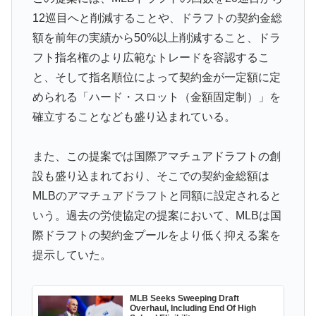
人が続出
12巡目へと削減することや、ドラフトの契約金総
【海外の反応】村上宗隆が100マイル粉砕の26号弾で逆
▶
額を前年の実績から50%以上削減すること、ドラ
転の口火に「三振率＆四球率が高い奇妙な二面性」
フト指名権のより広範なトレードを容認するこ
韓国人「韓国人が『日本の地下鉄は複雑すぎる』と感じ
▶
と、そして指名順位によって契約金が一定額に定
る驚きの理由がこちらです‥」→「あまりの難易度の高
められる「ハード・スロット（金額固定制）」を
さに冷や汗をかいた‥」
確立することなども盛り込まれている。
外国人「初めてトラウマになった日本のアニメといえば
▶
何？」
また、この提案では国際アマチュアドラフトの創
【海外の反応】52歳イチロー、マ軍主催のホームラン競
▶
設も盛り込まれており、そこでの契約金総額は
争で柵越えを連発「現役時代の噂は本当だったんだ
MLBのアマチュアドラフトと同額に設定されると
な…」
いう。過去の労使協定の提案において、MLBは国
日本からの「海外送金が最も多い国ランキング」2位は
▶
際ドラフトの契約金プールをより低く抑える案を
インドネシア、1位は？【タイ人の反応】
提示していた。
韓国人「日本の村上宗隆 vs 韓国のイ・ジョンフ」
▶
→「」【MLB】
MLB Seeks Sweeping Draft
Overhaul, Including End Of High
上昇中のロケットに雷が落ちて画面が真っ白に「ロケッ
▶