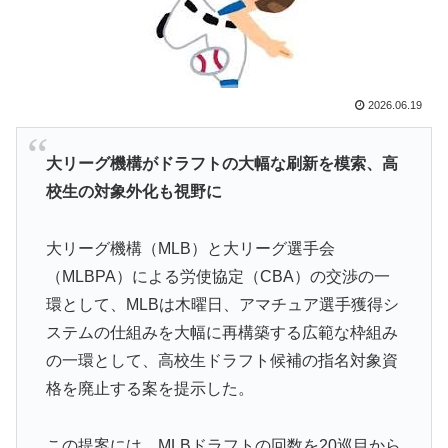
上！現地サポの本音がこれ！【海外の反応】
海外「日本人は何に使ってるんだ？」 世界的ブームの
▶
日本の食品、買ってみたものの使い道が分からない外国
人が続出
2026.06.19
外国人「初めてトラウマになった日本のアニメといえば
▶
何？」
大リーグ機構がドラフトの大幅な刷新を模索、高
海外「これは日本の主張が正しい…」米国に対する日本
▶
校生の対象外化も視野に
政府の懸念表明に海外ネチズンが大騒ぎ！【海外の反
応】
大リーグ機構（MLB）と大リーグ選手会
海外「羨ましい！」日本ならではの夏の風物詩に海外が
▶
（MLBPA）による労使協定（CBA）の交渉の一
びっくり仰天
環として、MLBは木曜日、アマチュア選手獲得シ
韓国人「東南アジア各国が韓国サッカー協会による日本
▶
ステムの仕組みを大幅に再構築する広範な枠組み
人や外国人審判接待を報道！」→「信頼を揺るがす深刻
の一環として、高校生ドラフト候補の指名対象資
なスキャンダル‥」
格を廃止する案を提示した。
海外「日本人は何に使ってるんだ？」 世界的ブームの
▶
日本の食品、買ってみたものの使い道が分からない外国
この提案には、MLBドラフトの回数を20巡目から