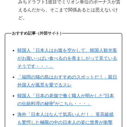
みちドラフト1巡目でミリオン単位のボーナスが貰
えるんだから、そこまで関係あるとは思えないけ
ど。
おすすめ記事（外部サイト）
韓国人「日本人はお腹を空かして、韓国人観光客
がお腹いっぱい食べるのを羨ましがって見ている
そうです・・・」
「福岡の猫の島はおすすめのスポットだ！」親日
外国人が風景を愛でるスレ
韓国人「日本の老舗で働く職人が明かした”日本
の伝統料理の秘密”がこちら・・・」
海外「日本人はなんて気高いんだ！」 英高級紙
も驚愕した極限の中の日本人の姿に世界が衝撃