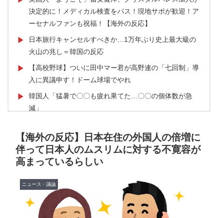
決定的に！メディカル検査をパス！現地サポが歓迎！ア
ーセナルファンも祝福！【海外の反応】
日本旅行キャンセルすべきか…1万年ぶり史上最大級の
▶
火山の兆し＝韓国の反応
【高校野球】ついに田中マー君が高野連の「七回制」導
▶
入に異議申す！ドーム球場でやれ
韓国人「猛暑で〇〇も疲れ果てた…〇〇の個体数が急
▶
減」
【海外の反応】韓国が日本による竹島の領有権主張に対
▶
【海外の反応】日本在住の外国人の倍増に
して強く抗議したらしい → 「もはや毎年の恒例行事だ
伴って日本人のムスリムに対する不寛容が
な」「他のことから国民の目をそらせるからお互いの政
高まっているらしい
府にとって都合がいいんだよ」
韓国人「残酷だった日帝強占期前後の写真を見てみよ
▶
ニュース・議論
う」
韓国人「日本でヤバい作品ばかりアニメ化してて心配に
▶
なる…」