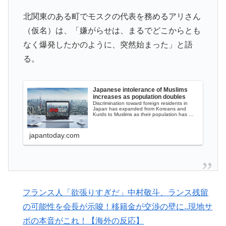
海外「消火栓もフェイクだから消防士が右往左往する中
▶
国www」
北関東のある町でモスクの代表を務めるアリさん
海外の反応：熊本の病院で手術中に熊本地震が発生、大
▶
（仮名）は、「嫌がらせは、まるでどこからとも
揺れの中でも患者を守った医師たちの対応ぶりに海外大
なく爆発したかのように、突然始まった」と語
絶賛
る。
海外「日本なんて行くんじゃなかった…」 日本を知っ
▶
てしまったディズニー信者、帰国後『本家』に失望する
Japanese intolerance of Muslims
事態に
increases as population doubles
Discrimination toward foreign residents in
Japan has expanded from Koreans and
外国人「米・ジャガイモ・パン・麺の4大主食、一生食
▶
Kurds to Muslims as their population has …
えないなら何を捨てる？」
japantoday.com
海外「まるでトランプ」FIFAがW杯開催都市と結んだ約
▶
束を守らないことに海外大騒ぎ！（海外の反応）
韓国人「世界で最も有名な日本人は誰なのか？」→「想
▶
像以上に意見が割れてしまう‥」
フランス人「欲張りすぎだ」中村敬斗、ランス残留
外国人「2002年W杯は?」韓国サッカーに衝撃的不祥
▶
の可能性を会長が示唆！移籍金が交渉の壁に..現地サ
事！W杯予選でレフリーへの不適切接待発覚！海外騒
ポの本音がこれ！【海外の反応】