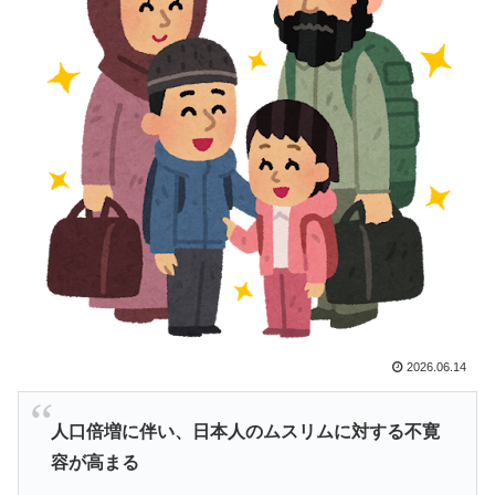
韓国人「日本のアニメ業界で100年続いている暗黙の伝
▶
統がこちら・・・」
日本人「敷地内に勝手に停めた車がバチバチにブロック
▶
されててウケた」→結末がめっちゃおもろいｗｗｗ【タ
イ人の反応】
海外「お前らの国に他愛のない対立ってある？」日本
▶
「エスカレーターの立つ位置」
海外「StumbleUponが恋しいんじゃない、あの頃のネッ
▶
トが面白すぎたんだ」1995〜2010年の消えたサイトの
話
増水した川に取り残されたアライグマ、パドルボードで
▶
2026.06.14
救助されて人の脚の下に潜り込む【海外の反応】
【海外の反応】冨安健洋がクリスタル・パレス加入へ
▶
人口倍増に伴い、日本人のムスリムに対する不寛
「アーセナルサポの好きなクラブで良かった」
容が高まる
韓国人「熊本地震発生時の病院手術中に突然の大揺れが
▶