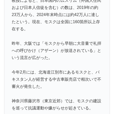
教授によると、日本国内のムスリム（外国人住民
海外の反応：鈴木誠也が豪快な弾丸19号HRと好守備で
▶
および日本人信徒を含む）の数は、2019年の約
大谷ドジャース撃破に貢献「トレードされなくて良かっ
23万人から、2024年末時点には約42万人に達し
た」とカブスファン絶賛
たという。現在、モスクは全国に160箇所以上存
フランス人「欲張りすぎだ」中村敬斗、ランス残留の可
▶
在する。
能性を会長が示唆！移籍金が交渉の壁に..現地サポの本
音がこれ！【海外の反応】
昨年、大阪では「モスクから早朝に大音量で礼拝
アメリカ人「お前らの学校ではどんな理由で退学者が出
▶
への呼びかけ（アザーン）が放送されている」と
た？？」
いう流言が広がった。
米：トランプ大統領、「敵性外国人」による「米国籍目
▶
的の出産ツーリズム禁止令」に署名…寄生侵略防止へ
今年2月には、北海道江別市にあるモスクと、パ
[海外の反応]
キスタン人が経営する中古車販売店で相次いで不
【海外の反応】今永昇太、好調の秘訣はスマホ画面だと
▶
審火が発生した。
イマナガ節を炸裂「NPBでは面白さが必須条件なの？」
移民ベトナム女達の宅飲み、レベチｗｗｗｗｗｗｗｗｗ
▶
神奈川県藤沢市（東京近郊）では、モスクの建設
ｗｗｗｗｗｗｗｗｗｗｗｗｗｗｗ
を巡って抗議運動や嫌がらせが起きている。