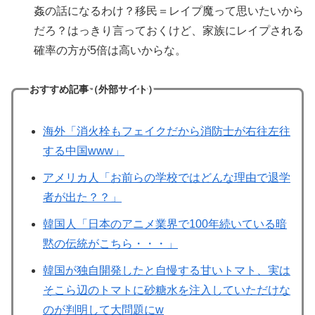
姦の話になるわけ？移民＝レイプ魔って思いたいから
だろ？はっきり言っておくけど、家族にレイプされる
確率の方が5倍は高いからな。
おすすめ記事（外部サイト）
海外「消火栓もフェイクだから消防士が右往左往
する中国www」
アメリカ人「お前らの学校ではどんな理由で退学
者が出た？？」
韓国人「日本のアニメ業界で100年続いている暗
黙の伝統がこちら・・・」
韓国が独自開発したと自慢する甘いトマト、実は
そこら辺のトマトに砂糖水を注入していただけな
のが判明して大問題にw