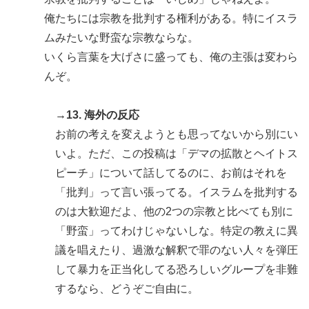
俺たちには宗教を批判する権利がある。特にイスラ
ムみたいな野蛮な宗教ならな。
いくら言葉を大げさに盛っても、俺の主張は変わら
んぞ。
→13. 海外の反応
お前の考えを変えようとも思ってないから別にい
いよ。ただ、この投稿は「デマの拡散とヘイトス
ピーチ」について話してるのに、お前はそれを
「批判」って言い張ってる。イスラムを批判する
のは大歓迎だよ、他の2つの宗教と比べても別に
「野蛮」ってわけじゃないしな。特定の教えに異
議を唱えたり、過激な解釈で罪のない人々を弾圧
して暴力を正当化してる恐ろしいグループを非難
するなら、どうぞご自由に。