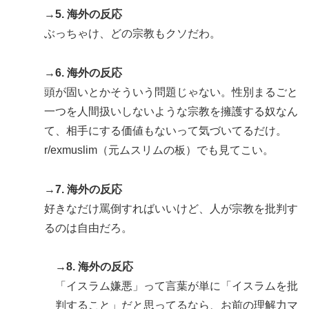
→5. 海外の反応
ぶっちゃけ、どの宗教もクソだわ。
→6. 海外の反応
頭が固いとかそういう問題じゃない。性別まるごと
一つを人間扱いしないような宗教を擁護する奴なん
て、相手にする価値もないって気づいてるだけ。
r/exmuslim（元ムスリムの板）でも見てこい。
→7. 海外の反応
好きなだけ罵倒すればいいけど、人が宗教を批判す
るのは自由だろ。
→8. 海外の反応
「イスラム嫌悪」って言葉が単に「イスラムを批
判すること」だと思ってるなら、お前の理解力マ