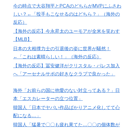
然！【海外の反応】
今の時点で大谷翔平とPCAのどちらがMVPにふさわ
しい？←「投手もこなせるのはどちら？」（海外の
反応）
【海外の反応】今永昇太のユーモアが全米を笑わす
【MLB】
日本の大相撲力士の引退後の姿に世界が騒然！
←「これは素晴らしい！」（海外の反応）
【海外の反応】冨安健洋がクリスタル・パレス加入
へ「アーセナルサポの好きなクラブで良かった」
海外「お前らの国に他愛のない対立ってある？」日
本「エスカレーターの立つ位置」
韓国人「日本でヤバい作品ばかりアニメ化してて心
配になる…」
韓国人「猛暑で〇〇も疲れ果てた…〇〇の個体数が