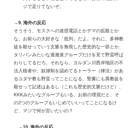
ジで足りてないぞ。
→9. 海外の反応
そうそう、モスクへの迷惑電話とかデマの拡散とか
な。お前らの大好きな「批判」だよ。それに、多神教
徒を殺せっていう文脈を無視した歴史的な一節とか、
タリバンみたいな過激派グループだけを見て野蛮呼ば
わりしてるだろ。それなら、ヨルダン川西岸地区の不
法入植者や、奴隷制を認めてるトーラー（律法）があ
るユダヤ教も野蛮ってことになる。聖書にも異教徒を
殺せって記述はあるし（これも歴史的文脈だけど）、
KKKみたいなグループもいる。お前の理屈だと、そ
の2つのグループもいじめていいってことになるけ
ど、マジで何が言いたいの？
→10. 海外の反応