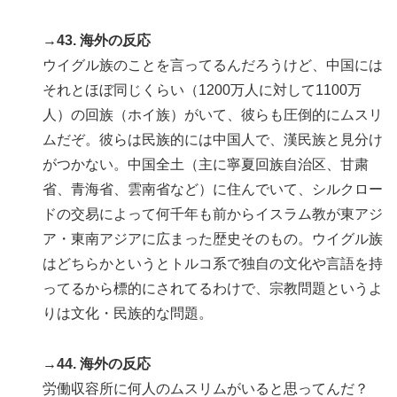
→43. 海外の反応
ウイグル族のことを言ってるんだろうけど、中国には
それとほぼ同じくらい（1200万人に対して1100万
人）の回族（ホイ族）がいて、彼らも圧倒的にムスリ
ムだぞ。彼らは民族的には中国人で、漢民族と見分け
がつかない。中国全土（主に寧夏回族自治区、甘粛
省、青海省、雲南省など）に住んでいて、シルクロー
ドの交易によって何千年も前からイスラム教が東アジ
ア・東南アジアに広まった歴史そのもの。ウイグル族
はどちらかというとトルコ系で独自の文化や言語を持
ってるから標的にされてるわけで、宗教問題というよ
りは文化・民族的な問題。
→44. 海外の反応
労働収容所に何人のムスリムがいると思ってんだ？