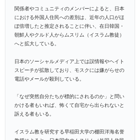
凄まじい状況だ」
関係者やコミュニティのメンバーによると、日本
海外「先進国で日本だけパスポート所有率が低すぎる、
▶
における外国人住民への差別は、近年の人口がほ
何故なのか」
ぼ倍増したと推定されることに伴い、在日韓国・
ワイ「飯食う前にうんちしたろ！（ﾌﾞﾘｯw）」
▶
朝鮮人やクルド人からムスリム（イスラム教徒）
海外「コーヒー1杯が6ドルって何なんだ、レシートを二
▶
へと拡大している。
度見した」値上げで買うのをやめたもの…
韓国人「意外に日本との関係が深い地球の裏側の国がこ
▶
日本のソーシャルメディア上では誤情報やヘイト
ちらです‥」→「国境を越えた驚くべき歴史のつなが
スピーチが拡散しており、モスクには嫌がらせの
り‥」
電話やメールが殺到している。
海外「日本人がアメリカに対してとても良いことを言っ
▶
てくれているぞ！アメリカの良さを再発見できる！」
「なぜ突然自分たちが標的にされるのか」と問い
韓国人「どうやら五輪サッカー日韓戦でも審判の接待が
▶
かける者もいれば、怖くて自宅から出られないと
あった模様…」→「メダル剥奪なのでは…？（ﾌﾞﾙﾌﾞﾙ」
訴える者もいる。
＝韓国の反応
【MLB】村上宗隆とルイス・アラエスの指標が完全に真
▶
イスラム教を研究する早稲田大学の棚田洋海名誉
逆 → 「予想通りの結果」「この2人は合体してくれ」