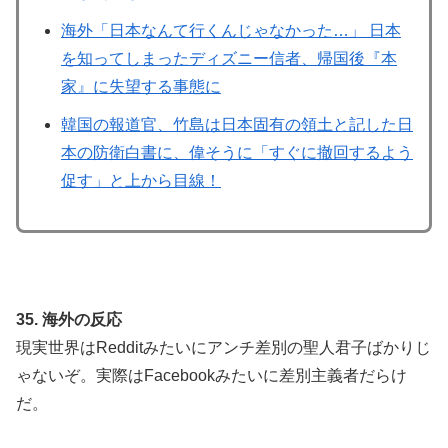
海外「日本なんて行くんじゃなかった…」 日本
を知ってしまったディズニー信者、帰国後『本
家』に失望する事態に
韓国の報道官、竹島は日本固有の領土と記した日
本の防衛白書に、偉そうに「すぐに撤回するよう
促す」と上から目線！
35. 海外の反応
現実世界はRedditみたいにアンチ差別の聖人君子ばかりじ
ゃないぞ。実際はFacebookみたいに差別主義者だらけ
だ。