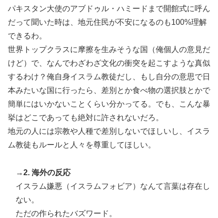
パキスタン大使のアブドゥル・ハミードまで開館式に呼ん
だって聞いた時は、地元住民が不安になるのも100%理解
できるわ。
世界トップクラスに摩擦を生みそうな国（俺個人の意見だ
けど）で、なんでわざわざ文化の衝突を起こすような真似
するわけ？俺自身イスラム教徒だし、もし自分の意思で日
本みたいな国に行ったら、差別とか食べ物の選択肢とかで
簡単にはいかないことくらい分かってる。でも、こんな暴
挙はどこであっても絶対に許されないだろ。
地元の人には宗教や人種で差別しないでほしいし、イスラ
ム教徒もルールと人々を尊重してほしい。
→2. 海外の反応
イスラム嫌悪（イスラムフォビア）なんて言葉は存在し
ない。
ただの作られたバズワード。