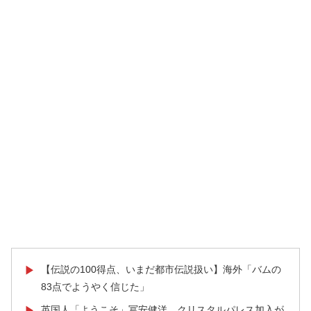
【伝説の100得点、いまだ都市伝説扱い】海外「バムの
▶
83点でようやく信じた」
英国人「ようこそ」冨安健洋、クリスタルパレス加入が
▶