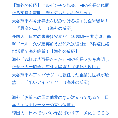
で海外絶賛！【海外の反応】
【海外の反応】アルゼンチン協会、FIFA会長に確固
泳いでいる人のすぐ横に消防飛行艇が次々着水する南仏
▶
たる支持を表明「隠す気もないんだなｗ」
の湖「肝心の場面で毎回カメラが逃げる」【海外の反
大谷翔平が今永昇太を睨みつける様子に全米騒然！
応】
←「最高の二人」（海外の反応）
若いカバがワニを枕にしてしまうまさかの瞬間！！
▶
外国人「日本の未来は安泰だ」16歳MF三井寺眞、衝
韓国人「日本でヤバい作品ばかりアニメ化してて心配に
▶
撃ゴール！久保建英超え歴代2位の記録！3得点に絡
なる…」
む活躍で海外絶賛！【海外の反応】
海外「消火栓もフェイクだから消防士が右往左往する中
▶
海外「W杯は八百長だった」FIFA会長支持を表明し
国www」
たサッカー協会に海外大騒ぎ！（海外の反応）
【海外の反応】日本のウェブサイトって質の低いものが
▶
大谷翔平がアンバサダーに就任した企業に世界が騒
多い気がする → 「日本のIT業界は色々と問題があるか
然！←「酷いアイデアだ」（海外の反応）
らな」「ゲームのUIは優れてるのに不思議」
韓国人「韓国人が衝撃を受けた意外な日本の運転文化が
▶
海外「お前らの国に他愛のない対立ってある？」日
こちらです‥」→「日本人はこんなに徹底している‥」
本「エスカレーターの立つ位置」
イチローさん「僕は本を読まない。好きなアニメはドラ
▶
韓国人「日本でヤバい作品ばかりアニメ化してて心
ゴンボール」【海外の反応】