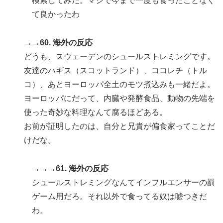
検索してみた。マジで今まで一度も食ったことなく
て良かったわ
→→60. 海外の反応
どうも、スウェーデンのシュールストレミングです。
友達のハギス（スコットランド）、ココレチ（トル
コ）、あとヨーロッパ全土のモツ煮込みも一緒だよ。
ヨーロッパにだって、内臓や発酵食品、動物の先端を
使った奇妙な料理なんて腐るほどある。
お前が証明したのは、自分と兄貴が偏食家ってことだ
けだな。
→→→61. 海外の反応
シュールストレミングなんてインフルエンサーの罰
ゲーム用だろ。それ以外で食ってる奴は嘘つきだ
わ。