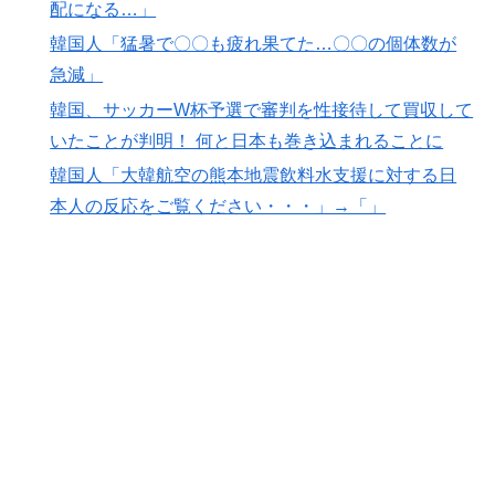
配になる…」
韓国人「東京とソウルの宿泊費や交通費を徹底比較した
▶
韓国人「猛暑で〇〇も疲れ果てた…〇〇の個体数が
結果判明した驚きの物価事情がこちらです」→「こんな
急減」
に物価差があるの？‥」
韓国、サッカーW杯予選で審判を性接待して買収して
日本旅行キャンセルすべきか…1万年ぶり史上最大級の
▶
いたことが判明！ 何と日本も巻き込まれることに
火山の兆し＝韓国の反応
韓国人「大韓航空の熊本地震飲料水支援に対する日
ワイ「飯食う前にうんちしたろ！（ﾌﾞﾘｯw）」
▶
本人の反応をご覧ください・・・」→「」
アメリカ人「お前らの学校ではどんな理由で退学者が出
▶
た？？」
韓国人「とある日本の飲食店で、韓国人店員が韓国人団
▶
体客と口論になった理由がこちら・・・」
韓国人「猛暑で〇〇も疲れ果てた…〇〇の個体数が急
▶
減」
ワールドカップは誰のものか FIFA新会社構想が10日
▶
足らずで撤回された理由【海外の反応・解説】
韓国人「熊本地震で見る日本の土木技術の完全勝利をご
▶