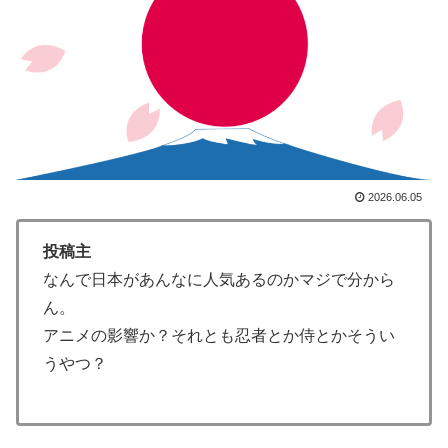
外国人「使い捨てだ」FIFA会長、辞任危機でトランプ政
▶
権に泣き付くも無視されて海外失笑！【海外の反応】
海外「日本人はなんて気高いんだ！」 英高級紙も驚愕
▶
した極限の中の日本人の姿に世界が衝撃
【韓国の反応】また日本が竹島の領有権を主張してきた
▶
ぞ → 「この話題は永遠に終わらないな」「日本政府の
支持率が落ちてきた時点でこの手のニュースが出るのは
2026.06.05
予想できた」
韓国人「大韓航空の熊本地震飲料水支援に対する日本人
▶
投稿主
の反応をご覧ください・・・」→「」
なんで日本があんなに人気あるのかマジで分から
【海外の反応】冨安健洋がクリスタル・パレス加入へ
▶
ん。
「アーセナルサポの好きなクラブで良かった」
アニメの影響か？それとも忍者とか侍とかそうい
【海外の反応】アルゼンチン協会、FIFA会長に断固たる
▶
うやつ？
支持を表明「隠す気もないんだなｗ」
外国人「日本の未来は安泰だ」16歳MF三井寺眞、衝撃
▶
ゴール！久保建英超え歴代2位の記録！3得点に絡む活躍