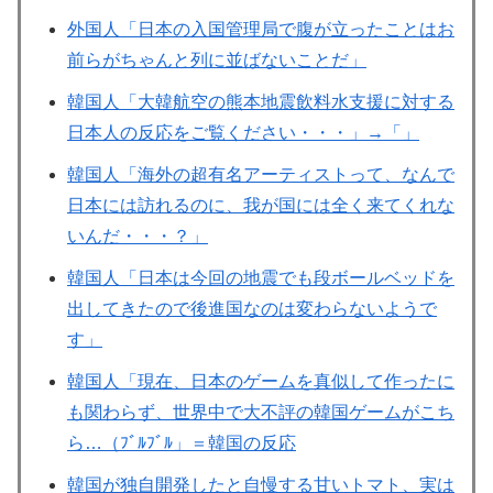
外国人「日本の入国管理局で腹が立ったことはお
前らがちゃんと列に並ばないことだ」
韓国人「大韓航空の熊本地震飲料水支援に対する
日本人の反応をご覧ください・・・」→「」
韓国人「海外の超有名アーティストって、なんで
日本には訪れるのに、我が国には全く来てくれな
いんだ・・・？」
韓国人「日本は今回の地震でも段ボールベッドを
出してきたので後進国なのは変わらないようで
す」
韓国人「現在、日本のゲームを真似して作ったに
も関わらず、世界中で大不評の韓国ゲームがこち
ら…（ﾌﾞﾙﾌﾞﾙ」＝韓国の反応
韓国が独自開発したと自慢する甘いトマト、実は