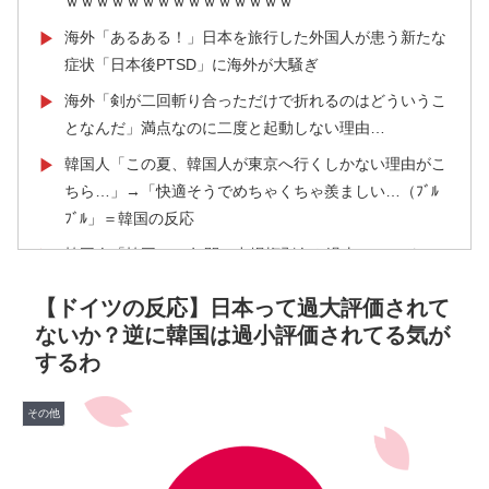
ｗｗｗｗｗｗｗｗｗｗｗｗｗｗｗ
海外「あるある！」日本を旅行した外国人が患う新たな
▶
症状「日本後PTSD」に海外が大騒ぎ
海外「剣が二回斬り合っただけで折れるのはどういうこ
▶
となんだ」満点なのに二度と起動しない理由…
韓国人「この夏、韓国人が東京へ行くしかない理由がこ
▶
ちら…」→「快適そうでめちゃくちゃ羨ましい…（ﾌﾞﾙ
ﾌﾞﾙ」＝韓国の反応
韓国人「韓国に10年間の出場権剥奪や過去ワールドカッ
▶
プ、オリンピック予選の記録削除を要求するFIFA公式制
【ドイツの反応】日本って過大評価されて
裁を海外メディアが報道！」
ないか？逆に韓国は過小評価されてる気が
フランス人「欲張りすぎだ」中村敬斗、ランス残留の可
▶
するわ
能性を会長が示唆！移籍金が交渉の壁に..現地サポの本
音がこれ！【海外の反応】
その他
【朗報】韓国人「日本のサッカー選手、90年代の映画ス
▶
ターかよ」