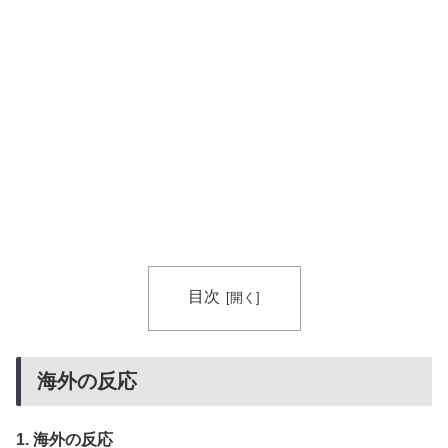
覧ください」→「これはすごいわ」「こういうのを見る
と日本人は何か適当に作る感じがしない・・・」「あれ
がまさに経験値である」
韓国人「残酷だった日帝強占期前後の写真を見てみよ
▶
う」
韓国人「日本のアニメ業界で100年続いている暗黙の伝
▶
統がこちら・・・」
海外「お前らの国に他愛のない対立ってある？」日本
▶
「エスカレーターの立つ位置」
海外「日本なんて行くんじゃなかった…」 日本を知っ
▶
てしまったディズニー信者、帰国後『本家』に失望する
目次
事態に
欧州「日本だけ反則だろ…」 世界の『日本びいき』に
▶
海外の反応
ヨーロッパ全土から不満の声
1. 海外の反応