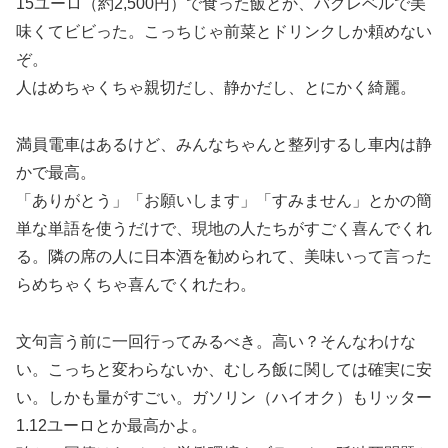
15ユーロ（約2,500円）で食った飯とか、バグレベルで美
味くてビビった。こっちじゃ前菜とドリンクしか頼めない
ぞ。
人はめちゃくちゃ親切だし、静かだし、とにかく綺麗。
満員電車はあるけど、みんなちゃんと整列するし車内は静
かで最高。
「ありがとう」「お願いします」「すみません」とかの簡
単な単語を使うだけで、現地の人たちがすごく喜んでくれ
る。隣の席の人に日本酒を勧められて、美味いって言った
らめちゃくちゃ喜んでくれたわ。
文句言う前に一回行ってみるべき。高い？そんなわけな
い。こっちと変わらないか、むしろ飯に関しては確実に安
い。しかも量がすごい。ガソリン（ハイオク）もリッター
1.12ユーロとか最高かよ。