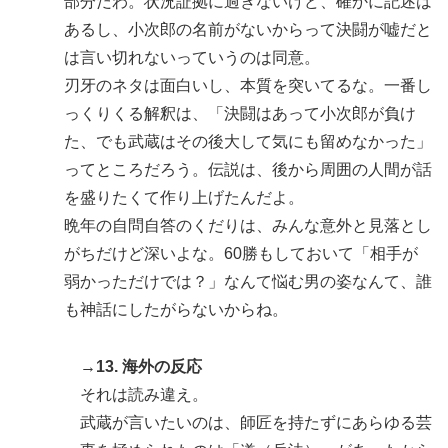
部分だわ。状況証拠に過ぎないけど、確かに記述は
あるし、小次郎の名前がないからって決闘が嘘だと
は言い切れないっていうのは同意。
刃牙のネタは面白いし、本質を突いてるな。一番し
っくりくる解釈は、「決闘はあって小次郎が負け
た、でも武蔵はその後大して気にも留めなかった」
ってところだろう。伝説は、後から周囲の人間が話
を盛りたくて作り上げたんだよ。
晩年の自問自答のくだりは、みんな意外と見落とし
がちだけど深いよな。60勝もしておいて「相手が
弱かっただけでは？」なんて悩む男の姿なんて、誰
も神話にしたがらないからね。
→13. 海外の反応
それは読み違え。
武蔵が言いたいのは、師匠を持たずにあらゆる芸