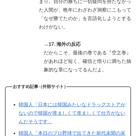
まり。自分の勝ちに一切疑問を持たなかっ
た人間が、晩年にわざわざ洞察にこもって
「なぜ勝てたのか」を言語化しようとする
わけがない。
→17. 海外の反応
だからこそ、最後の巻である『空之巻』
があれほど短く、確信と悟りに満ちた抽
象的な章になってるんだよ。
おすすめ記事（外部サイト）
韓国人「日本には韓国みたいなドラッグストアが
ないので韓国が羨ましくて羨ましくて仕方がない
んだそうです」
韓国人「本日のプロ野球で出てきた前代未聞の呆