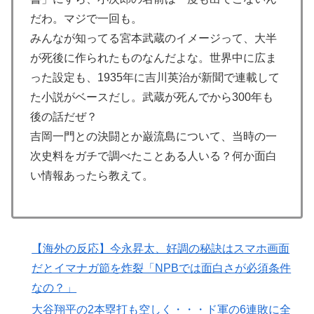
海外「これが文明か！」日本に比べて超石器時代だった
▶
だわ。マジで一回も。
英国に海外が大騒ぎ
みんなが知ってる宮本武蔵のイメージって、大半
【海外の反応】なぜイチローはあんなに敬遠四球が多か
▶
が死後に作られたものなんだよな。世界中に広ま
ったの？「45歳引退で通算打率.311の突然変異だぞ」
った設定も、1935年に吉川英治が新聞で連載して
英国人「ようこそ」冨安健洋、クリスタルパレス加入が
▶
た小説がベースだし。武蔵が死んでから300年も
決定的に！メディカル検査をパス！現地サポが歓迎！ア
後の話だぜ？
ーセナルファンも祝福！【海外の反応】
吉岡一門との決闘とか巌流島について、当時の一
外国人「お前ら日本のアルフォートというチョコレート
▶
次史料をガチで調べたことある人いる？何か面白
知ってる？」
い情報あったら教えて。
韓国、日本で韓国籍のインフルエンサーが7台の車に当
▶
て逃げして逮捕されたのに「また日本は嫌韓しようとし
ている」と決めつけて責任転嫁
【画像】フジテレビ2026入社新人アナウンサーwww
▶
【海外の反応】今永昇太、好調の秘訣はスマホ画面
だとイマナガ節を炸裂「NPBでは面白さが必須条件
【あんこ】やる夫は神州日乃本をダイスで旅をする【な
▶
なの？」
んちゃって武侠モノ】 第9話 おお、ブッダよ！ 寝てお
られるのですか！？
大谷翔平の2本塁打も空しく・・・ド軍の6連敗に全