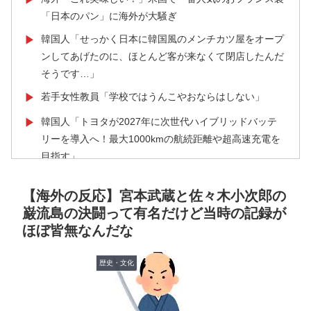
「日本のパン」に海外が大騒ぎ
韓国人「せっかく日本に韓国風のメンチカツ屋をオープ
▶
ンしてあげたのに、ほとんど客が来なくて閉店したんだ
そうです…」
若手女性教員「学校ではうんこやおならはしない」
▶
韓国人「トヨタが2027年に次世代ハイブリッドバッテ
▶
リーを導入へ！最大1000kmの航続距離や超高速充電を
目指す」
英国人「ようこそ」冨安健洋、クリスタルパレス加入が
▶
【海外の反応】宮本武蔵と佐々木小次郎の
決定的に！メディカル検査をパス！現地サポが歓迎！ア
巌流島の決闘って有名だけど当時の記録が
ーセナルファンも祝福！【海外の反応】
ほぼ皆無なんだな
韓国の24時間無人のラーメン屋に世界が騒然！←「なん
▶
て文明的なんだ！」（海外の反応）
歴史・文化
英国人「日本代表で一番好き」上田綺世、プレミア移籍
▶
が浮上！現地サポが大興奮！獲得を望む声が殺到！【海