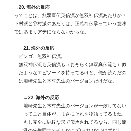
→20. 海外の反応
ってことは、無双直伝英信流か無双神伝流あたりか？
下村派と谷村派のあたりは、正確な伝承っていう意味
ではあまりアテにならないからな。
→21. 海外の反応
ビンゴ、無双神伝流。
無双神伝流も英信流も（おそらく無双真伝流も）似
たようなエピソードを持ってるけど、俺が読んだの
は壇崎先生と木村先生のバージョンだけだな。
→22. 海外の反応
壇崎先生と木村先生のバージョンが一致してない
ってこと自体が、まさにそれを物語ってるよね。
もし完全に純粋な形で伝承されてるなら、同じ流
派の先生同士でそんなにズレは出ないはずだし。