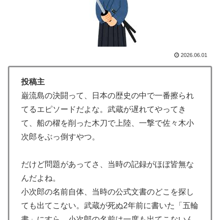
外の反応】
韓国人「PSG、日本の鈴木彩艶に約60億円で正式オファ
▶
ー・・・」→「あいつがそれほどなのか（ブルブル）」
「レギュラーとして出れるとは思わないけど、それでも
やっぱり羨ましいね」
2026.06.01
海外「蘇生した母親は翌日には母乳をあげていた。で、
▶
投稿主
次の患者に顔面を殴られた」医師たちが語る忘れられな
い症例…
巌流島の決闘って、日本の歴史の中で一番擦られ
てるエピソードだよな。武蔵が遅れてやってき
【海外の反応】南アのGK、ペナルティエリアを壮大に
▶
て、船の櫂を削った木刀で上陸、一撃で佐々木小
勘違いして一発退場「どんな空間認識能力だよｗ」
次郎をぶっ倒すやつ。
韓国人「日本の女子高生のセーラー服と外国人観光客の
▶
関係性」
だけど問題があってさ、当時の記録がほぼ皆無な
日本で婚活する韓国人男性が急増「日本の女性は優し
▶
んだよね。
い」【タイ人の反応】
小次郎の名前自体、当時の公式文書のどこを探し
外国人「お前ら日本のアルフォートというチョコレート
▶
ても出てこない。武蔵が死ぬ2年前に書いた「五輪
知ってる？」
書」にすら、小次郎の名前は一度も出てこないん