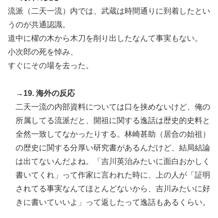
流派（二天一流）内では、武蔵は時間通りに到着したとい
うのが共通認識。
道中に櫂の木から木刀を削り出したなんて事実もない。
小次郎の死を悼み、
すぐにその場を去った。
→19. 海外の反応
二天一流の内部資料については口を挟めないけど、俺の
所属してる流派だと、開祖に関する逸話は歴史的史料と
全然一致してなかったりする。林崎甚助（居合の始祖）
の歴史に関する分厚い研究書があるんだけど、結局結論
は出てないんだよね。「吉川英治みたいに面白おかしく
書いてくれ」って作家に言われた時に、上の人が「証明
されてる事実なんてほとんどないから、吉川みたいに好
きに書いていいよ」って返したって逸話もあるくらい。