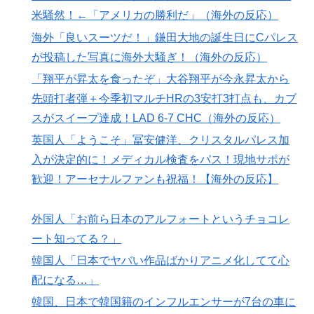
英国人「ようこそ」冨安健洋、クリスタルパレス加入が
米騒然！←「アメリカの勝利だ」（海外の反応）
▶
決定的に！メディカル検査をパス！現地サポが歓迎！ア
海外「良いスーツだ！」鎌田大地の誕生日にCパレス
ーセナルファンも祝福！【海外の反応】
が投稿した写真に海外大騒ぎ！（海外の反応）
「二人は父も母も同じきょうだいだった」2002年と
▶
「翔平が昇太を食ったぞ」大谷翔平が今永昇太から
2004年、別々に養子に迎えられた男の子と女の子が受
先頭打者弾＋今季初マルチHRの3安打3打点も、カブ
けたDNA検査
スがスイープ達成！LAD 6-7 CHC（海外の反応）
外国人「2026年バロンドールは誰が受賞すべき?」エン
▶
英国人「ようこそ」冨安健洋、クリスタルパレス加
バペ、今季無冠でも初受賞か!?海外ファンが考える本命
入が決定的に！メディカル検査をパス！現地サポが
とは!?【海外の反応】
歓迎！アーセナルファンも祝福！【海外の反応】
海外「日本のアニメは世界観や設定の作り込みが半端じ
▶
ゃない…！」外国人を夢中ににする世界観の作品と
外国人「お前ら日本のアルフォートというチョコレ
は・・・？ 海外の反応
ート知ってる？」
NPB時代の山本由伸の打撃練習にMLBファン騒然！
▶
韓国人「日本でヤバい作品ばかりアニメ化してて心
←「大谷の後に打たそう！」（海外の反応）
配になる…」
海外「日本旅行で捺してきたスタンプをクッションカバ
▶
韓国、日本で韓国籍のインフルエンサーが7台の車に
ーにしてみた！」一風変わった日本旅行の記念品のアイ