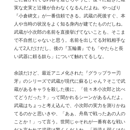
実な史実と辻褄が合わなくなるんだよね。やっぱり
『小倉碑文』が一番信頼できる。武蔵の死後すぐ、本
人や当時の状況をよく知る身内が建てたものだしね。
武蔵が小次郎の名前を直接挙げてないことも、そこま
で不自然じゃないと思う。名前を出してる対戦相手な
んて2人だけだし、後の『五輪書』でも「やたらと長
い武器に頼る奴ら」について触れてるしな。
余談だけど、最近アニメ化された『グラップラー刃
牙』のシリーズで武蔵が現代に蘇るじゃん？そこで武
蔵があるキャラを殺した後に、「佐々木小次郎と比べ
てどうだった？」って聞かれるシーンがあるんだよ。
武蔵はちょっと考え込んで、小次郎の実力を測りかね
てるのかと思いきや、「あぁ、舟島で戦ったあの人の
ことか！」って言う。世間じゃそれが一番有名な戦い
だと言われて武蔵は驚くんだよね。「巌流も弱くはな