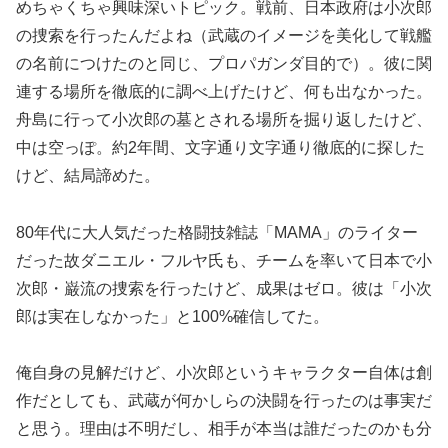
めちゃくちゃ興味深いトピック。戦前、日本政府は小次郎
の捜索を行ったんだよね（武蔵のイメージを美化して戦艦
の名前につけたのと同じ、プロパガンダ目的で）。彼に関
連する場所を徹底的に調べ上げたけど、何も出なかった。
舟島に行って小次郎の墓とされる場所を掘り返したけど、
中は空っぽ。約2年間、文字通り文字通り徹底的に探した
けど、結局諦めた。
80年代に大人気だった格闘技雑誌「MAMA」のライター
だった故ダニエル・フルヤ氏も、チームを率いて日本で小
次郎・巌流の捜索を行ったけど、成果はゼロ。彼は「小次
郎は実在しなかった」と100%確信してた。
俺自身の見解だけど、小次郎というキャラクター自体は創
作だとしても、武蔵が何かしらの決闘を行ったのは事実だ
と思う。理由は不明だし、相手が本当は誰だったのかも分