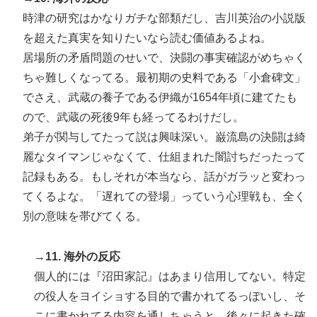
時津の研究はかなりガチな部類だし、吉川英治の小説版
を超えた真実を知りたいなら読む価値あるよね。
居場所の矛盾問題のせいで、決闘の事実確認がめちゃく
ちゃ難しくなってる。最初期の史料である「小倉碑文」
でさえ、武蔵の養子である伊織が1654年頃に建てたも
ので、武蔵の死後9年も経ってるわけだし。
弟子が関与してたって説は興味深い。巌流島の決闘は綺
麗なタイマンじゃなくて、仕組まれた闇討ちだったって
記録もある。もしそれが本当なら、話がガラッと変わっ
てくるよな。「遅れての登場」っていう心理戦も、全く
別の意味を帯びてくる。
→11. 海外の反応
個人的には『沼田家記』はあまり信用してない。特定
の役人をヨイショする目的で書かれてるっぽいし、そ
こに書かれてる内容を通しちゃうと、後々に起きた確