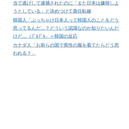
当て逃げして逮捕されたのに「また日本は嫌韓しよ
ディアに対する海外の反応
うとしている」と決めつけて責任転嫁
【海外の反応】舛添元東京都知事「日本は外国人労働者
▶
韓国人「ぶっちゃけ日本人って韓国人のことをどう
の受け入れ準備ができていない」 → 「変化を嫌い過ぎ
て準備なんて一生できないぞ」「少子化が問題として挙
思ってるんだ…？どういう認識なのか知りたいんだ
がったのは何年も前の話なのに」
けど…（ﾌﾞﾙﾌﾞﾙ」＝韓国の反応
突進してきた牛を跳び越えたら、牛が固まって動かなく
▶
カナダ人「お前らの国で異性の服を着てたらどう思
なった闘牛場の映像【海外の反応】
われる？」
海外「全部日本の真似だったのか…」 日本の普通のテ
▶
レビ番組が最新SNSの数十年先を行っていたと話題に
欧州「日本だけ反則だろ…」 世界の『日本びいき』に
▶
ヨーロッパ全土から不満の声
韓国人「悲報：日本と韓国の立場が完全に逆転してしま
▶
った模様…」→「日本を笑って見てたのに…（ﾌﾞﾙﾌﾞﾙ」
＝韓国の反応
ドイツの湖上に巨大な水上竜巻が発生し周囲が騒然！！
▶
海外「世界で日本を死守するぞ！」 日本の消防署を訪
▶