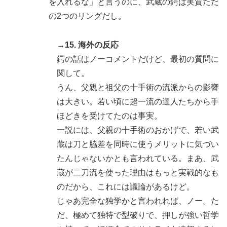
を入れるな」と言うのに、武蔵の鍔は実質ただ
の2つのリングだし。
→15. 海外の反応
鍔の話はノーコメントだけど、最初の質問に
関して。
うん、父親と祖父の十手術の流派からの影響
は大きい。若い頃に超一流の達人たちから手
ほどきを受けてたのは事実。
一説には、父親の十手術のおかげで、若い武
蔵は刀と脇差を同時に使うメリットに気づい
たんじゃないかとも言われている。まあ、武
蔵が二刀流を使った理由はもっと実戦的なも
のだから、これには議論があるけど。
じゃあ完全な独学かと言われれば、ノー。た
だ、極めて独特で型破りで、押しが強い哲学