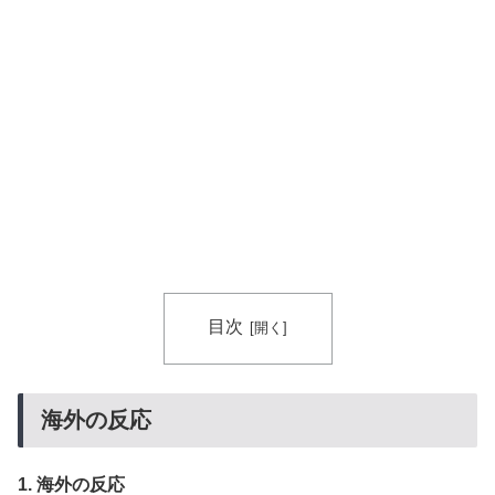
れたちびっ子集団が世界をメロメロに
【海外の反応】ジョン・オルルードって「劣化版・元祖
▶
大谷翔平」になれるくらいピッチャーとして通用した可
能性あるの？ → 「脳の病気がなかったらもっととんで
もない選手だっただろうな」「やろうと思えば二刀流を
できるポテンシャルを持っていてもアメリカのシステム
が許さないんだよな」
目次
海外の反応
1. 海外の反応