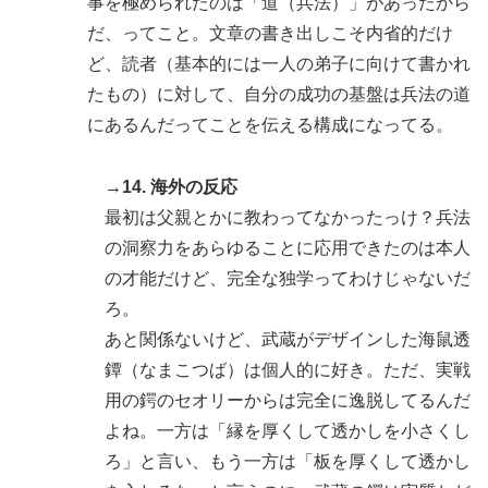
事を極められたのは「道（兵法）」があったから
だ、ってこと。文章の書き出しこそ内省的だけ
ど、読者（基本的には一人の弟子に向けて書かれ
たもの）に対して、自分の成功の基盤は兵法の道
にあるんだってことを伝える構成になってる。
→14. 海外の反応
最初は父親とかに教わってなかったっけ？兵法
の洞察力をあらゆることに応用できたのは本人
の才能だけど、完全な独学ってわけじゃないだ
ろ。
あと関係ないけど、武蔵がデザインした海鼠透
鐔（なまこつば）は個人的に好き。ただ、実戦
用の鍔のセオリーからは完全に逸脱してるんだ
よね。一方は「縁を厚くして透かしを小さくし
ろ」と言い、もう一方は「板を厚くして透かし