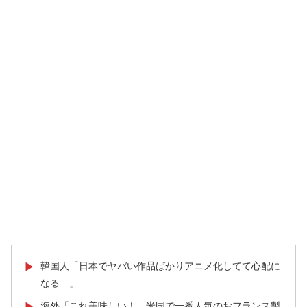
韓国人「日本でヤバい作品ばかりアニメ化してて心配に
▶
なる…」
海外「これ美味しい！」米国で一番人気のおフランス製
▶