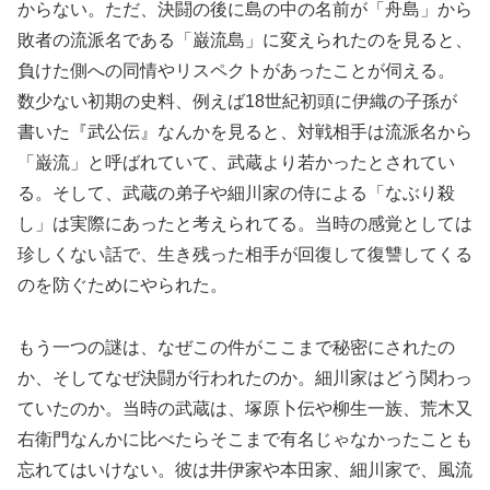
からない。ただ、決闘の後に島の中の名前が「舟島」から
敗者の流派名である「巌流島」に変えられたのを見ると、
負けた側への同情やリスペクトがあったことが伺える。
数少ない初期の史料、例えば18世紀初頭に伊織の子孫が
書いた『武公伝』なんかを見ると、対戦相手は流派名から
「巌流」と呼ばれていて、武蔵より若かったとされてい
る。そして、武蔵の弟子や細川家の侍による「なぶり殺
し」は実際にあったと考えられてる。当時の感覚としては
珍しくない話で、生き残った相手が回復して復讐してくる
のを防ぐためにやられた。
もう一つの謎は、なぜこの件がここまで秘密にされたの
か、そしてなぜ決闘が行われたのか。細川家はどう関わっ
ていたのか。当時の武蔵は、塚原卜伝や柳生一族、荒木又
右衛門なんかに比べたらそこまで有名じゃなかったことも
忘れてはいけない。彼は井伊家や本田家、細川家で、風流