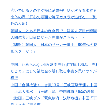
泳いでいる人のすぐ横に消防飛行艇が次々着水する
南仏の湖「肝心の場面で毎回カメラが逃げる」【海
外の反応】
韓国人「とある日本の飲食店で、韓国人店員が韓国
人団体客と口論になった理由がこちら・・・」
【朗報】韓国人「日本のサッカー選手、90年代の映
画スターかよ」
中国、止められないEV製造 売れず在庫山積み「売れ
たこと」にして補助金を騙し取る事案を思いつきが
横行
中国「台風接近！」台風13号「三峡直撃予測」中国
「上流大洪水！（三峡上流」中国都市「8/5の映像
（動画」三峡ダム「緊急放流（決壊危機」中国「下
流大水害（震え声」→