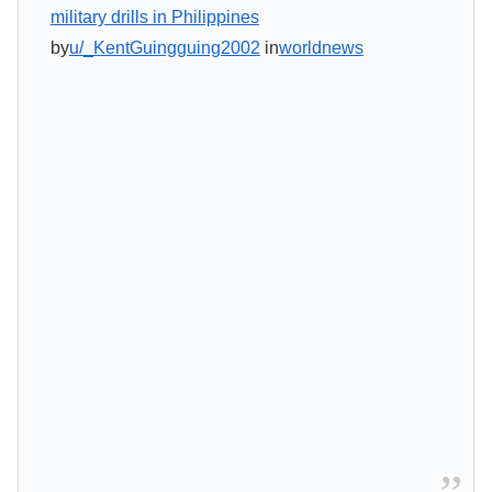
military drills in Philippines
by
u/_KentGuingguing2002
in
worldnews