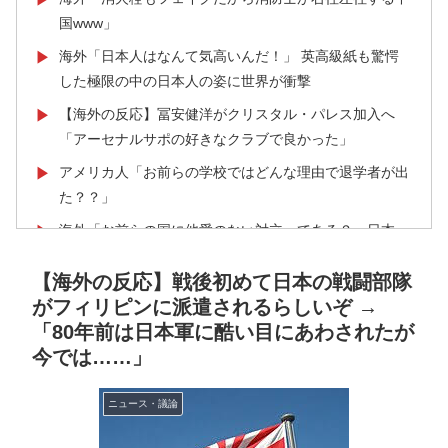
国www」
海外「日本人はなんて気高いんだ！」 英高級紙も驚愕
▶
した極限の中の日本人の姿に世界が衝撃
【海外の反応】冨安健洋がクリスタル・パレス加入へ
▶
「アーセナルサポの好きなクラブで良かった」
アメリカ人「お前らの学校ではどんな理由で退学者が出
▶
た？？」
海外「お前らの国に他愛のない対立ってある？」日本
▶
「エスカレーターの立つ位置」
【海外の反応】戦後初めて日本の戦闘部隊
韓国人「熊本地震で見る日本の土木技術の完全勝利をご
▶
がフィリピンに派遣されるらしいぞ →
覧ください」→「これはすごいわ」「こういうのを見る
「80年前は日本軍に酷い目にあわされたが
と日本人は何か適当に作る感じがしない・・・」「あれ
今では……」
がまさに経験値である」
韓国人「大韓航空の熊本地震飲料水支援に対する日本人
▶
ニュース・議論
の反応をご覧ください・・・」→「」