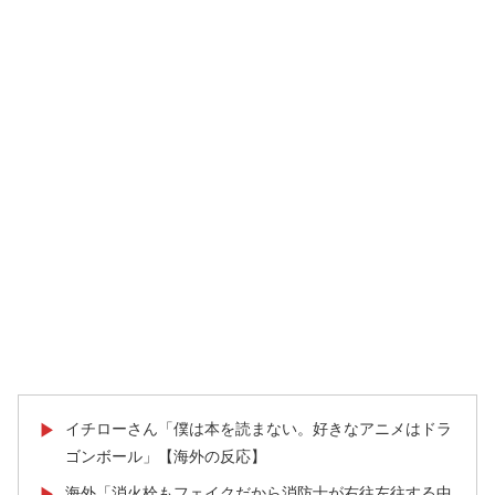
イチローさん「僕は本を読まない。好きなアニメはドラ
▶
ゴンボール」【海外の反応】
海外「消火栓もフェイクだから消防士が右往左往する中
▶