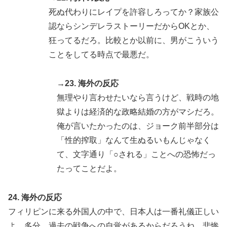
死ぬ代わりにレイプを許容しろってか？家族公
認ならシンデレラストーリーだからOKとか、
狂ってるだろ。比較とか以前に、男がこういう
ことをしてる時点で最悪だ。
→23. 海外の反応
無理やり言わせたいなら言うけど、戦時の地
獄よりは経済的な政略結婚の方がマシだろ。
俺が言いたかったのは、ジョーク前半部分は
「性的搾取」なんて生ぬるいもんじゃなく
て、文字通り「○される」ことへの恐怖だっ
たってことだよ。
24. 海外の反応
フィリピンに来る外国人の中で、日本人は一番礼儀正しい
よ。多分、過去の戦争への自覚があるからだろうね。悲惨