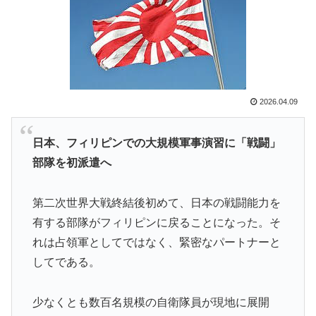
欧州「日本だけ反則だろ…」 世界の『日本びいき』に
▶
ヨーロッパ全土から不満の声
【韓国の反応】また日本が竹島の領有権を主張してきた
▶
ぞ → 「この話題は永遠に終わらないな」「日本政府の
支持率が落ちてきた時点でこの手のニュースが出るのは
予想できた」
2026.04.09
日本旅行キャンセルすべきか…1万年ぶり史上最大級の
▶
火山の兆し＝韓国の反応
日本、フィリピンでの大規模軍事演習に「戦闘」
部隊を初派遣へ
韓国人「この夏、韓国人が東京へ行くしかない理由がこ
▶
ちら…」→「快適そうでめちゃくちゃ羨ましい…（ﾌﾞﾙ
ﾌﾞﾙ」＝韓国の反応
第二次世界大戦終結後初めて、日本の戦闘能力を
ワイ「飯食う前にうんちしたろ！（ﾌﾞﾘｯw）」
▶
有する部隊がフィリピンに戻ることになった。そ
れは占領軍としてではなく、緊密なパートナーと
韓国人「とある日本の飲食店で、韓国人店員が韓国人団
▶
してである。
体客と口論になった理由がこちら・・・」
海外「日本なんて行くんじゃなかった…」 日本を知っ
▶
少なくとも数百名規模の自衛隊員が現地に展開
てしまったディズニー信者、帰国後『本家』に失望する