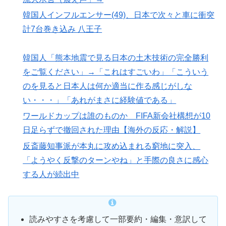
韓国人インフルエンサー(49)、日本で次々と車に衝突
計7台巻き込み 八王子
韓国人「熊本地震で見る日本の土木技術の完全勝利
をご覧ください」→「これはすごいわ」「こういう
のを見ると日本人は何か適当に作る感じがしな
い・・・」「あれがまさに経験値である」
ワールドカップは誰のものか FIFA新会社構想が10
日足らずで撤回された理由【海外の反応・解説】
反斎藤知事派が本丸に攻め込まれる窮地に突入、
「ようやく反撃のターンやね」と手際の良さに感心
する人が続出中
読みやすさを考慮して一部要約・編集・意訳して