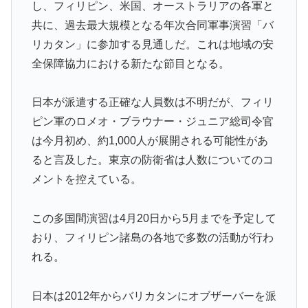
し、フィリピン、米国、オーストラリアの各軍と
事態に
共に、過去最大規模となる年次合同軍事演習「バ
フランス人「欲張りすぎだ」中村敬斗、ランス残留の可
▶
リカタン」に参加する見通しだ。これは地域の安
能性を会長が示唆！移籍金が交渉の壁に..現地サポの本
全保障協力における新たな節目となる。
音がこれ！【海外の反応】
移民ベトナム女達の宅飲み、レベチｗｗｗｗｗｗｗｗｗ
▶
日本が派遣する正確な人員数は不明だが、フィリ
ｗｗｗｗｗｗｗｗｗｗｗｗｗｗｗ
ピン軍のロメオ・ブラウナー・ジュニア総司令官
韓国人「東京とソウルの宿泊費や交通費を徹底比較した
▶
は今月初め、約1,000人が展開される可能性があ
結果判明した驚きの物価事情がこちらです」→「こんな
ると言及した。東京の防衛省は人数についてのコ
に物価差があるの？‥」
メントを控えている。
韓国人「猛暑で〇〇も疲れ果てた…〇〇の個体数が急
▶
減」
この多国間演習は4月20日から5月までを予定して
【朗報】レインボー池田、女子アナと結婚www
▶
おり、フィリピン諸島の各地で多数の活動が行わ
海外「あるある！」日本を旅行した外国人が患う新たな
▶
れる。
症状「日本後PTSD」に海外が大騒ぎ
韓国人「韓国に10年間の出場権剥奪や過去ワールドカッ
▶
日本は2012年からバリカタンにオブザーバーを派
プ、オリンピック予選の記録削除を要求するFIFA公式制