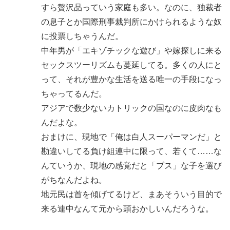
すら贅沢品っていう家庭も多い。なのに、独裁者
の息子とか国際刑事裁判所にかけられるような奴
に投票しちゃうんだ。
中年男が「エキゾチックな遊び」や嫁探しに来る
セックスツーリズムも蔓延してる。多くの人にと
って、それが豊かな生活を送る唯一の手段になっ
ちゃってるんだ。
アジアで数少ないカトリックの国なのに皮肉なも
んだよな。
おまけに、現地で「俺は白人スーパーマンだ」と
勘違いしてる負け組連中に限って、若くて……な
んていうか、現地の感覚だと「ブス」な子を選び
がちなんだよね。
地元民は首を傾げてるけど、まあそういう目的で
来る連中なんて元から頭おかしいんだろうな。