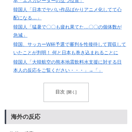
本「エスカレーターの立つ位置」
韓国人「日本でヤバい作品ばかりアニメ化してて心
配になる…」
韓国人「猛暑で〇〇も疲れ果てた…〇〇の個体数が
急減」
韓国、サッカーW杯予選で審判を性接待して買収して
いたことが判明！ 何と日本も巻き込まれることに
韓国人「大韓航空の熊本地震飲料水支援に対する日
本人の反応をご覧ください・・・」→「」
目次
海外の反応