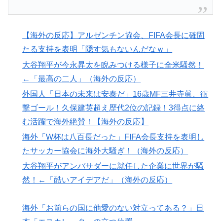
韓国人「日本のアニメ業界で100年続いている暗黙の伝
▶
統がこちら・・・」
【海外の反応】アルゼンチン協会、FIFA会長に確固
【朗報】韓国人「日本のサッカー選手、90年代の映画ス
▶
ターかよ」
たる支持を表明「隠す気もないんだなｗ」
【海外の反応】日本のウェブサイトって質の低いものが
大谷翔平が今永昇太を睨みつける様子に全米騒然！
▶
多い気がする → 「日本のIT業界は色々と問題があるか
←「最高の二人」（海外の反応）
らな」「ゲームのUIは優れてるのに不思議」
外国人「日本の未来は安泰だ」16歳MF三井寺眞、衝
泳いでいる人のすぐ横に消防飛行艇が次々着水する南仏
▶
撃ゴール！久保建英超え歴代2位の記録！3得点に絡
の湖「肝心の場面で毎回カメラが逃げる」【海外の反
む活躍で海外絶賛！【海外の反応】
応】
海外「W杯は八百長だった」FIFA会長支持を表明し
外国人「使い捨てだ」FIFA会長、辞任危機でトランプ政
▶
たサッカー協会に海外大騒ぎ！（海外の反応）
権に泣き付くも無視されて海外失笑！【海外の反応】
大谷翔平がアンバサダーに就任した企業に世界が騒
韓国人「日本でヤバい作品ばかりアニメ化してて心配に
▶
然！←「酷いアイデアだ」（海外の反応）
なる…」
海外「お前らの国に他愛のない対立ってある？」日