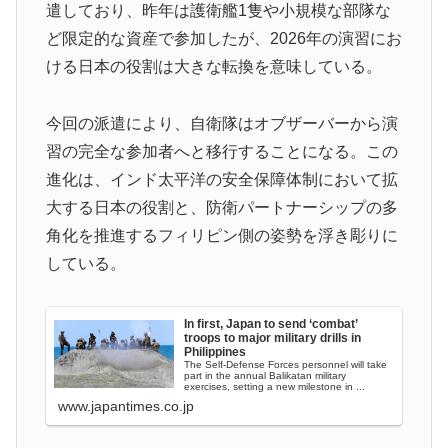
遣しており、昨年は護衛艦1隻や小規模な部隊な
裁を海外メディアが報道！」
ど限定的な資産で参加したが、2026年の演習にお
韓国人「韓国人が衝撃を受けた意外な日本の運転文化が
▶
ける日本の役割は大きな転換を意味している。
こちらです‥」→「日本人はこんなに徹底している‥」
若いカバがワニを枕にしてしまうまさかの瞬間！！
▶
今回の派遣により、自衛隊はオブザーバーから演
【海外の反応】アルゼンチン協会、FIFA会長に断固たる
▶
習の完全な参加者へと移行することになる。この
支持を表明「隠す気もないんだなｗ」
進化は、インド太平洋の安全保障体制において拡
ワールドカップは誰のものか FIFA新会社構想が10日
▶
大する日本の役割と、防衛パートナーシップの多
足らずで撤回された理由【海外の反応・解説】
角化を推進するフィリピン側の姿勢を浮き彫りに
している。
韓国人「残酷だった日帝強占期前後の写真を見てみよ
▶
う」
海外「剣が二回斬り合っただけで折れるのはどういうこ
▶
In first, Japan to send ‘combat’
troops to major military drills in
となんだ」満点なのに二度と起動しない理由…
Philippines
The Self-Defense Forces personnel will take
part in the annual Balikatan military
外国人「日本の未来は安泰だ」16歳MF三井寺眞、衝撃
▶
exercises, setting a new milestone in ...
ゴール！久保建英超え歴代2位の記録！3得点に絡む活躍
www.japantimes.co.jp
で海外絶賛！【海外の反応】