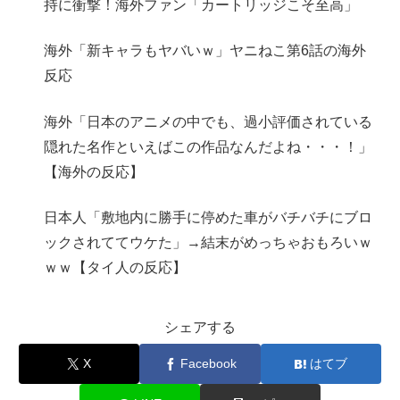
持に衝撃！海外ファン「カートリッジこそ至高」
海外「新キャラもヤバいｗ」ヤニねこ第6話の海外
反応
海外「日本のアニメの中でも、過小評価されている
隠れた名作といえばこの作品なんだよね・・・！」
【海外の反応】
日本人「敷地内に勝手に停めた車がバチバチにブロ
ックされててウケた」→結末がめっちゃおもろいｗ
ｗｗ【タイ人の反応】
シェアする
X
Facebook
はてブ