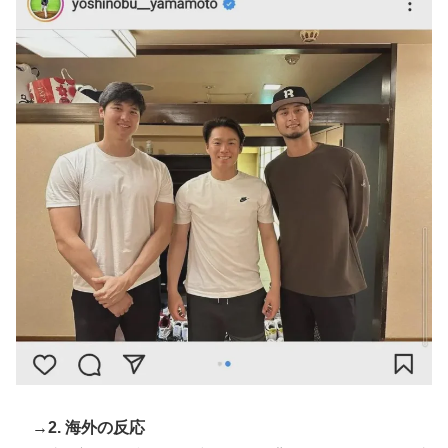
海外「蘇生した母親は翌日には母乳をあげていた。で、
▶
次の患者に顔面を殴られた」医師たちが語る忘れられな
い症例…
「二人は父も母も同じきょうだいだった」2002年と
▶
2004年、別々に養子に迎えられた男の子と女の子が受
けたDNA検査
→2. 海外の反応