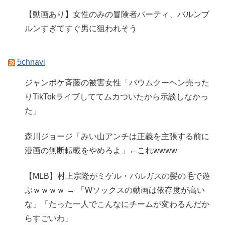
【動画あり】女性のみの冒険者パーティ、バルンブ
ルンすぎてすぐ男に狙われそう
5chnavi
ジャンポケ斉藤の被害女性「バウムクーヘン売った
りTikTokライブしててムカついたから示談しなかっ
た」
森川ジョージ「みい山アンチは正義を主張する前に
漫画の無断転載をやめろよ」←これwwww
【MLB】村上宗隆がミゲル・バルガスの髪の毛で遊
ぶｗｗｗｗ → 「Wソックスの動画は依存度が高い
な」「たった一人でこんなにチームが変わるんだか
らすごいわ」