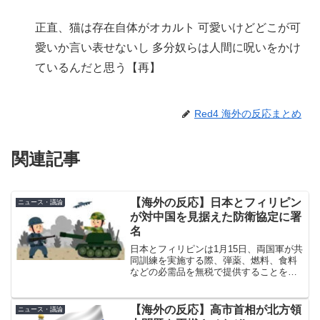
正直、猫は存在自体がオカルト 可愛いけどどこが可
愛いか言い表せないし 多分奴らは人間に呪いをかけ
ているんだと思う【再】
Red4 海外の反応まとめ
関連記事
【海外の反応】日本とフィリピン
ニュース・議論
が対中国を見据えた防衛協定に署
名
日本とフィリピンは1月15日、両国軍が共
同訓練を実施する際、弾薬、燃料、食料
などの必需品を無税で提供することを可
能にする防衛協定に署名した。この協定
は、地域で増大する中国の威圧に対する
抑止力を高めるとともに、自然災害への
【海外の反応】高市首相が北方領
ニュース・議論
備えを強化することを...