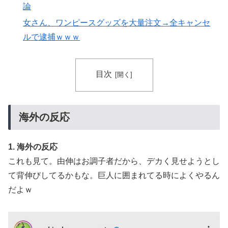
事！W杯予選でレフリーへの性的接待発覚！海外騒然！
論
【海外の反応】
女さん、ワンピースグッズを大量注文→全キャンセ
【海外の反応】今永昇太、好調の秘訣はスマホ画面だと
▶
ルで逮捕ｗｗｗ
イマナガ節を炸裂「NPBでは面白さが必須条件なの？」
韓国人「日本の女子高生のセーラー服と外国人観光客の
▶
目次
関係性」
【激震】韓国人「韓国サッカー協会、W杯・五輪で複数
▶
回の性接待を行い審判を買収していたことが発覚…（ﾌﾞ
海外の反応
ﾙﾌﾞﾙ」＝韓国の反応
ロシア「お前らの国にある似非エッフェル塔を見せてく
▶
1. 海外の反応
れ！」
これも見て。由伸はお調子者だから、デカく見せようとし
外国人「2002年W杯は?」韓国サッカーに衝撃的不祥
▶
て背伸びしてるかもな。巨人に囲まれてる時によくやるん
事！W杯予選でレフリーへの性的接待発覚！海外騒然！
だよｗ
【海外の反応】
外国人「お前ら日本のアルフォートというチョコレート
▶
知ってる？」