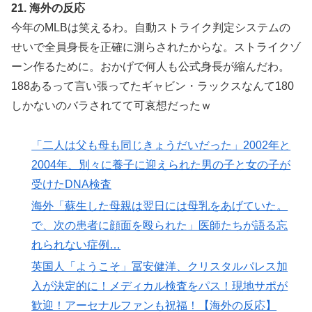
21. 海外の反応
今年のMLBは笑えるわ。自動ストライク判定システムの
せいで全員身長を正確に測らされたからな。ストライクゾ
ーン作るために。おかげで何人も公式身長が縮んだわ。
188あるって言い張ってたギャビン・ラックスなんて180
しかないのバラされてて可哀想だったｗ
「二人は父も母も同じきょうだいだった」2002年と
2004年、別々に養子に迎えられた男の子と女の子が
受けたDNA検査
海外「蘇生した母親は翌日には母乳をあげていた。
で、次の患者に顔面を殴られた」医師たちが語る忘
れられない症例…
英国人「ようこそ」冨安健洋、クリスタルパレス加
入が決定的に！メディカル検査をパス！現地サポが
歓迎！アーセナルファンも祝福！【海外の反応】