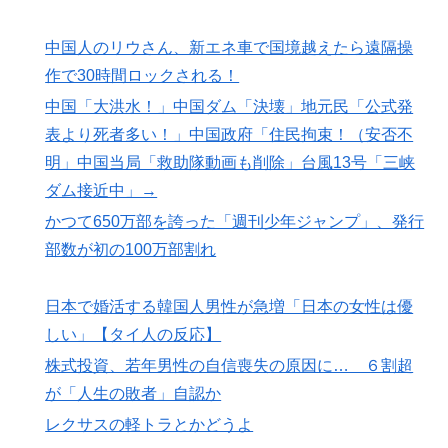
中国人のリウさん、新エネ車で国境越えたら遠隔操
作で30時間ロックされる！
中国「大洪水！」中国ダム「決壊」地元民「公式発
表より死者多い！」中国政府「住民拘束！（安否不
明」中国当局「救助隊動画も削除」台風13号「三峡
ダム接近中」→
かつて650万部を誇った「週刊少年ジャンプ」、発行
部数が初の100万部割れ
日本で婚活する韓国人男性が急増「日本の女性は優
しい」【タイ人の反応】
株式投資、若年男性の自信喪失の原因に… ６割超
が「人生の敗者」自認か
レクサスの軽トラとかどうよ