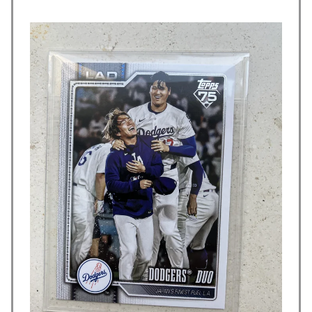
ている」と決めつけて責任転嫁
英国人「ようこそ」冨安健洋、クリスタルパレス加入が
▶
決定的に！メディカル検査をパス！現地サポが歓迎！ア
ーセナルファンも祝福！【海外の反応】
【海外の反応】冨安健洋がクリスタル・パレス加入へ
▶
「アーセナルサポの好きなクラブで良かった」
【激震】韓国人「韓国サッカー協会、W杯・五輪で複数
▶
回の性接待を行い審判を買収していたことが発覚…（ﾌﾞ
ﾙﾌﾞﾙ」＝韓国の反応
【海外の反応】ネット上での中国のプロパガンダ工作っ
▶
てどれくらいあるんだろうな → 「どこの国も同じよう
なことをやってるよな」「中国に関する情報はマジで両
極端なものしかない」
韓国人「日本でヤバい作品ばかりアニメ化してて心配に
▶
なる…」
韓国内で続く反日的雰囲気…日本不買運動の広報チラシ
▶