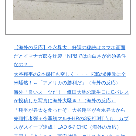
を受け取った日本人留学生困惑＝韓国の反応
海外「もう日本を離れるなよ！」 助っ人外国人にも敬
▶
意を払う日本人の姿に感動の声が殺到
【悲報】中川翔子(41)「Xはもう愚痴だらけだから開き
▶
たくない」
【海外の反応】今永昇太、好調の秘訣はスマホ画面
NPB時代の山本由伸の打撃練習にMLBファン騒然！
▶
だとイマナガ節を炸裂「NPBでは面白さが必須条件
←「大谷の後に打たそう！」（海外の反応）
なの？」
韓国人「韓国サッカー協会W杯予選で外国人審判に性接
▶
大谷翔平の2本塁打も空しく・・・ド軍の6連敗に全
待したことが発覚！」
米騒然！←「アメリカの勝利だ」（海外の反応）
無気力な韓国代表、オーストリアにも0-1で敗北…3月の
▶
海外「良いスーツだ！」鎌田大地の誕生日にCパレス
Aマッチは2敗で終＝韓国の反応
が投稿した写真に海外大騒ぎ！（海外の反応）
欧州「日本だけ反則だろ…」 世界の『日本びいき』に
▶
「翔平が昇太を食ったぞ」大谷翔平が今永昇太から
ヨーロッパ全土から不満の声
先頭打者弾＋今季初マルチHRの3安打3打点も、カブ
海外「日本なんて行くんじゃなかった…」 日本を知っ
▶
スがスイープ達成！LAD 6-7 CHC（海外の反応）
てしまったディズニー信者、帰国後『本家』に失望する
事態に