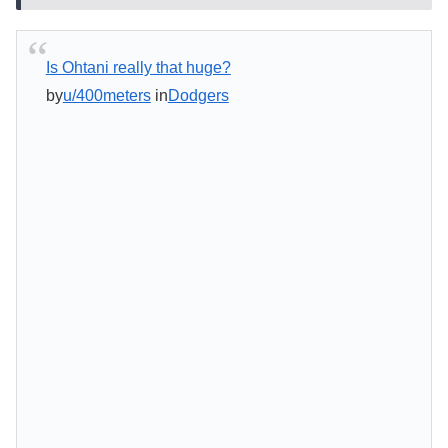
Is Ohtani really that huge?
by
u/400meters
in
Dodgers