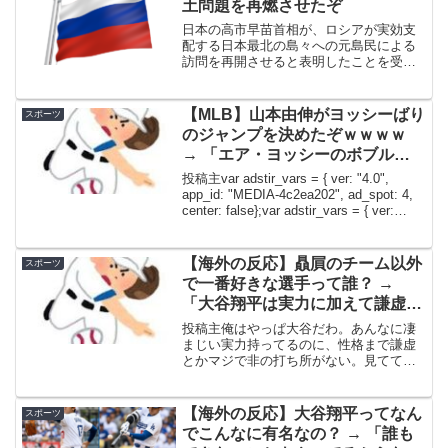
土問題を再燃させたぞ
日本の高市早苗首相が、ロシアが実効支
配する日本最北の島々への元島民による
訪問を再開させると表明したことを受
け、東京とモスクワの関係が冷え込む中
で、人道的交流の継続が可能かどうかを
めぐる議論が再び活発化している。専門
【MLB】山本由伸がヨッシーばり
スポーツ
家らは、ロシアによるウクラ...
のジャンプを決めたぞｗｗｗｗ
→ 「エア・ヨッシーのボブルヘ
ッドが配られるぞ」「怪我しなく
投稿主var adstir_vars = { ver: "4.0",
て本当によかった…….」
app_id: "MEDIA-4c2ea202", ad_spot: 4,
center: false};var adstir_vars = { ver:
"4.0", ...
【海外の反応】贔屓のチーム以外
スポーツ
で一番好きな選手って誰？ →
「大谷翔平は実力に加えて謙虚な
のもいい」「性格は重要だな」
投稿主俺はやっぱ大谷だわ。あんなに凄
まじい実力持ってるのに、性格まで謙虚
とかマジで非の打ち所がない。見てて
清々しいよな。あとはベテランになって
からのハーパーも見てて楽しいわ。昔に
比べてかなり大人になったし、今はリー
【海外の反応】大谷翔平ってなん
スポーツ
ダーとしても球界の顔として...
でこんなに有名なの？ → 「誰も