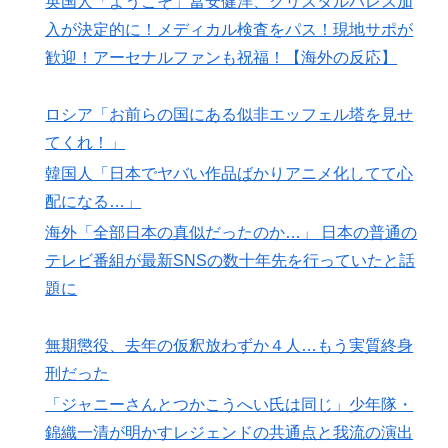
英国人「ようこそ」冨安健洋、クリスタルパレス加
入が決定的に！メディカル検査をパス！現地サポが
韓国人「せっかく日本に韓国風のメンチカツ屋をオープ
▶
ンしてあげたのに、ほとんど客が来なくて閉店したんだ
歓迎！アーセナルファンも祝福！【海外の反応】
そうです…」
ロシア「お前らの国にある似非エッフェル塔を見せ
海外「全部日本の真似だったのか…」 日本の普通のテ
▶
レビ番組が最新SNSの数十年先を行っていたと話題に
てくれ！」
若手女性教員「学校ではうんこやおならはしない」
韓国人「日本でヤバい作品ばかりアニメ化してて心
▶
配になる…」
英国人「ようこそ」冨安健洋、クリスタルパレス加入が
▶
海外「全部日本の真似だったのか…」 日本の普通の
決定的に！メディカル検査をパス！現地サポが歓迎！ア
ーセナルファンも祝福！【海外の反応】
テレビ番組が最新SNSの数十年先を行っていたと話
題に
ガソリンスタンドで助けを求めた女性が連れ去られる瞬
▶
間！！
無期懲役、去年の仮釈放わずか４人…もう実質終身
韓国人「日本には韓国みたいなドラッグストアがないの
▶
刑だった
で韓国が羨ましくて羨ましくて仕方がないんだそうで
す」
「ジャニーさんとつかこうへい氏は同じ」少年隊・
錦織一清が明かすレジェンドの共通点と我流の演出
外国人「2002年W杯は?」韓国サッカーに衝撃的不祥
▶