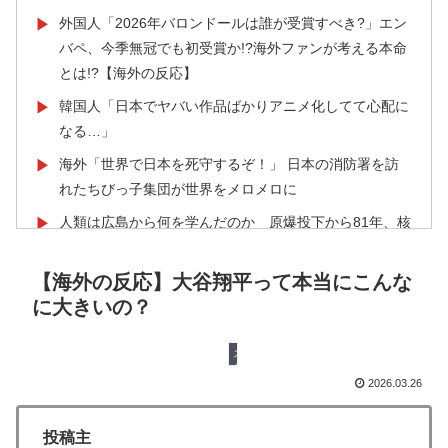
外国人「2026年バロンドールは誰が受賞すべき?」エン
▶
バペ、今季無冠でも初受賞か!?海外ファンが考える本命
とは!?【海外の反応】
韓国人「日本でヤバい作品ばかりアニメ化してて心配に
▶
なる…」
海外「世界で日本を死守するぞ！」 日本の消防署を訪
▶
れたちびっ子集団が世界をメロメロに
人類は広島から何を学んだのか 原爆投下から81年、核
▶
兵器が再び増え始めた世界【海外の反応・解説】
【海外の反応】大谷翔平って本当にこんな
【海外の反応】野球を観はじめたばかりなんだが大谷翔
▶
に大きいの？
平って投手としてはどれくらいのレベルなの？ → 「ト
ップ層ではあるが二刀流の影響で超一流とまでは言えな
いイメージ」「投手に専念したらサイヤングも獲れると
スポーツ
思うんだけどな」
2026.03.26
韓国、日本で韓国籍のインフルエンサーが7台の車に当
▶
投稿主
て逃げして逮捕されたのに「また日本は嫌韓しようとし