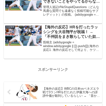
できないことをやってるからな」
「野球に興味がない国では知名度
管理人追記r/NoStupidQuestions（どんな
が低いかもな」
馬鹿な質問でも遠慮なく投稿可能なサブ
レディット）の投稿。 (adsbygoogle =
window.adsbygoogle || []).push({});海外の
反応1. 海外の反応...
【海外の反応】HRを打ったラッ
大谷翔平
シングを大谷翔平が祝福！ →
「不仲説をまき散らしていた奴ら
息してる？」「これで騒ぎも収ま
投稿主 (adsbygoogle =
ることを期待するわ」
window.adsbygoogle || []).push({});海外の
反応1. 海外の反応そして何より、ケツを
叩かれてたな。それが全てを物語ってる
わ。→2. 海外の反応デバースが崩れ落ち
るのが見え...
スポンサーリンク
【海外の反応】WBCの日本vsベネズエラ
戦で3ランHRを打たれた伊藤大海への誹
謗中傷が殺到しているらしい → 「昔から
どの国のスポーツでも同じようなもんだ
な」「MLBのほうが酷い」