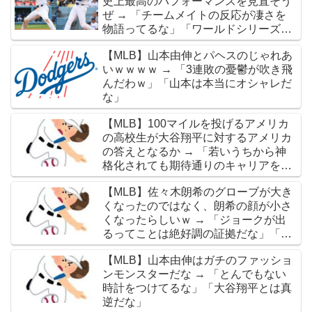
史上最高のパフォーマンスを見直そう
ぜ → 「チームメイトの反応が凄さを
物語ってるな」「ワールドシリーズで
延長18回までいった試合も凄かった」
【MLB】山本由伸とパヘスのじゃれあ
いｗｗｗｗ → 「3連敗の憂鬱が吹き飛
んだわｗ」「山本は本当にオシャレだ
な」
【MLB】100マイルを投げるアメリカ
の高校生が大谷翔平に対するアメリカ
の答えとなるか → 「若いうちから神
格化されても期待通りのキャリアを築
けるのはほんの一握りだからな」「大
【MLB】佐々木朗希のグローブが大き
谷の名前を出したのはクリック数稼ぎ
くなったのではなく、朗希の顔が小さ
でしかないわ」
くなったらしいｗ → 「ジョークが出
るってことは絶好調の証拠だな」「癖
なのか精神的なものなのか分からない
【MLB】山本由伸はガチのファッショ
がいい方向に進んだのはいいことだ」
ンモンスターだな → 「とんでもない
時計をつけてるな」「大谷翔平とは真
逆だな」