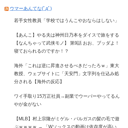
ウマーあんてな(ﾟдﾟ)
若手女性教員「学校ではうんこやおならはしない」
【あんこ】やる夫は神州日乃本をダイスで旅をする
【なんちゃって武侠モノ】 第9話 おお、ブッダよ！
寝ておられるのですか！？
海外「これは逆に昇進させるべきだったろｗ」東大
教授、ウェブサイトに「天安門」文字列を仕込み処
分される【海外の反応】
ワイ手取り15万正社員→副業でウーバーやってるん
やが金がない
【MLB】村上宗隆がミゲル・バルガスの髪の毛で遊
ぶｗｗｗｗ → 「Wソックスの動画は依存度が高い