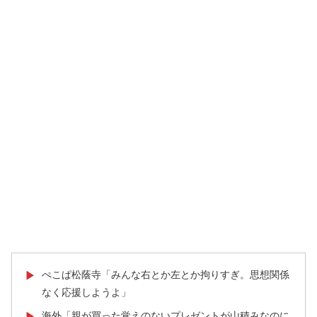
ぺこぱ松蔭寺「みんな右とか左とか拘りすぎ。思想関係
▶
なく応援しようよ」
海外「親が買った覚えのないプレゼントが山積みなのに
▶