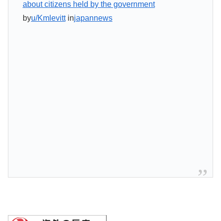
about citizens held by the government
by
u/Kmlevitt
in
japannews