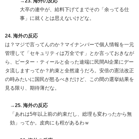
→23. 海外の反応
大卒の連中が、給料下げてまでその「余ってる仕
事」に就くとは思えないけどな。
24. 海外の反応
は？マジで言ってんのか？マイナンバーで個人情報を一元
管理して「セキュリティは万全です」とか言っておきなが
ら、ピーター・ティールと会った途端に民間AI企業にデー
タ流しますってか？約束と全然違うだろ。安倍の憲法改正
の時みたいに国民が怒るべきだけど、この間の選挙結果を
見る限り、期待薄だな。
→25. 海外の反応
「あれは5年以上前の約束だし、総理も変わったから無
効」ってか。皮肉にも程があるわｗ