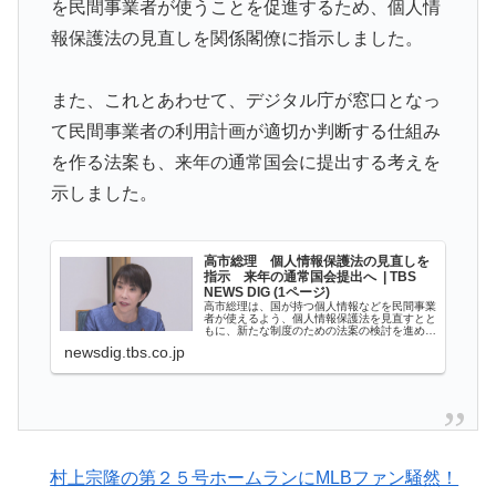
を民間事業者が使うことを促進するため、個人情
てしまったディズニー信者、帰国後『本家』に失望する
報保護法の見直しを関係閣僚に指示しました。
事態に
日本旅行キャンセルすべきか…1万年ぶり史上最大級の
▶
また、これとあわせて、デジタル庁が窓口となっ
火山の兆し＝韓国の反応
て民間事業者の利用計画が適切か判断する仕組み
アメリカ「お前らの国でしか愛されてないものってあ
▶
を作る法案も、来年の通常国会に提出する考えを
る？」日本「納豆」
示しました。
大地震が起きても手術をやり遂げる日本の医療チーム、
▶
海外でも凄すぎると絶賛
高市総理 個人情報保護法の見直しを
海外「全部日本の真似だったのか…」 日本の普通のテ
▶
指示 来年の通常国会提出へ | TBS
NEWS DIG (1ページ)
レビ番組が最新SNSの数十年先を行っていたと話題に
高市総理は、国が持つ個人情報などを民間事業
者が使えるよう、個人情報保護法を見直すとと
韓国人「熊本地震で見る日本の土木技術の完全勝利をご
▶
もに、新たな制度のための法案の検討を進める
よう関係閣僚に指示しました。高市総理「来年
newsdig.tbs.co.jp
の通常国会への法案提出を念頭に… (1ページ)
覧ください」→「これはすごいわ」「こういうのを見る
と日本人は何か適当に作る感じがしない・・・」「あれ
がまさに経験値である」
イチローさん「僕は本を読まない。好きなアニメはドラ
▶
村上宗隆の第２５号ホームランにMLBファン騒然！
ゴンボール」【海外の反応】