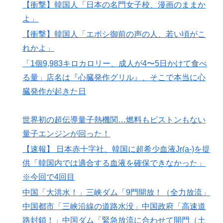
【衝撃】韓国人「日本の名門女子校、漫画のままか
よ」
【衝撃】韓国人「エボシ御前の声の人、若い頃がこ
れかよ」
「1個9,983キロカロリー、成人が4〜5日かけて食べ
る量」店名は『心臓発作グリル』、そこで本当に心
臓発作が起きた日
世界初の超伝導量子熱機関…燃料もピストンもない
量子エンジンが回った！
【速報】 日本赤十字社、韓国に超希少血液Jr(a-)を提
供「韓国内では適合する血液を確保できなかった」
※今回で4回目
中国「大洪水！」三峡ダム「9門開放！（全力放流」
中国都市「三峡沿線の道路水没」中国政府「高速道
路封鎖！」中国ダム「緊急放流に合わせて開門（土