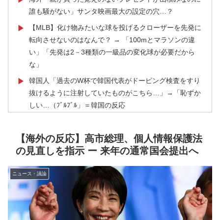
誰も騒がない」サンタ映画最大の設定の穴…？
【MLB】化け物みたいな球を投げるクローザーを先発に
▶
転向させないのはなんで？ → 「100mとマラソンの違
い」「先発は2－3種類の一級品の変化球が必要だから
な」
韓国人「過去のW杯で韓国代表がドーピング検査をすり
▶
抜けるように注射していたものがこちら…」→「恥ずか
しい…（ﾌﾞﾙﾌﾞﾙ」＝韓国の反応
韓国人「トヨタが2027年に次世代ハイブリッドバッテ
▶
リーを導入へ！最大1000kmの航続距離や超高速充電を
【海外の反応】高市総理、個人情報保護法
目指す」
の見直しを指示 ー 来年の通常国会提出へ
韓国が独自開発したと自慢する甘いトマト、実はそこら
▶
辺のトマトに砂糖水を注入していただけなのが判明して
ニュース・議論
大問題にw
「1個9,983キロカロリー、成人が4〜5日かけて食べる
▶
量」店名は『心臓発作グリル』、そこで本当に心臓発作