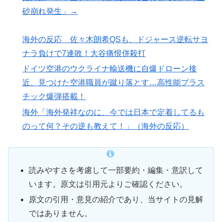
砂崩れ発生」→
海外の反応 佐々木朗希QSも、ドジャース逆転サヨ
ナラ負けで7連敗！大谷痛恨併殺打
ドイツ空港のウクライナ輸送機に自爆ドローン接
近、見つけた空港職員が蹴り落とす…高性能プラス
チック爆弾搭載！
海外「海外発祥なのに、今では日本で定着してるも
のって何？その逆も教えて！」（海外の反応）
読みやすさを考慮して一部要約・編集・意訳して
います。原文は引用元よりご確認ください。
原文の引用・意見の紹介であり、当サイトの見解
ではありません。