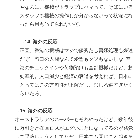
やなのに、機械がトラップにハマって、そばにいる
スタッフも機械の操作しか分からないって状況にな
ったら目も当てられないぞ。
→14. 海外の反応
正直、香港の機械はマジで優秀だし書類処理も爆速
だぞ。窓口の人間なんて愛想もクソもないしな. 空
港のチェックインや荷物預けも全部機械だけど、超
効率的。人口減少と経済の衰退を考えれば、日本に
とってはこの方向性が正解だし、むしろ遅すぎたく
らいだろ。
→15. 海外の反応
オーストラリアのスーパーもそれやったけど、数年後
に万引きと在庫ロスがエグいことになってるのが発覚
して隠蔽しようとしてたぞ。日本でも同じこと起きる