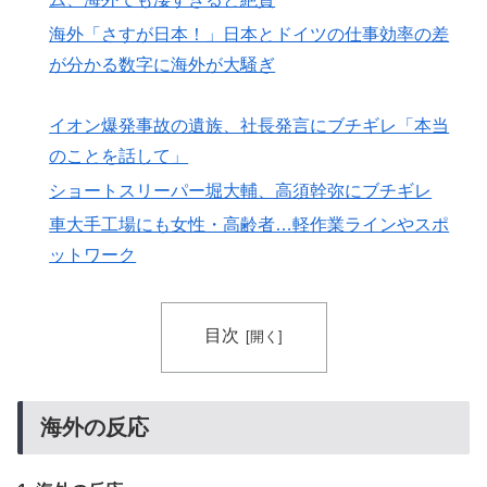
フランス人「欲張りすぎだ」中村敬斗、ランス残留の可
▶
海外「さすが日本！」日本とドイツの仕事効率の差
能性を会長が示唆！移籍金が交渉の壁に..現地サポの本
が分かる数字に海外が大騒ぎ
音がこれ！【海外の反応】
イオン爆発事故の遺族、社長発言にブチギレ「本当
のことを話して」
ショートスリーパー堀大輔、高須幹弥にブチギレ
車大手工場にも女性・高齢者…軽作業ラインやスポ
ットワーク
目次
海外の反応