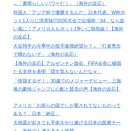
←「素晴らしいパワーだ！」（海外の反応）
外国人「アジア杯で優勝するんだ」日本代表、W杯ポッ
▶
外国人「アジア杯で優勝するんだ」日本代表、W杯ポ
ト1入りに現実味!?2030大会で出場枠「64」なら追い風
に！アメリカ人もポット1争いに熱視線！【海外の反
ット1入りに現実味!?2030大会で出場枠「64」なら追
応】
い風に！アメリカ人もポット1争いに熱視線！【海外
韓国人「フランスの有力紙も大韓サッカー協会前代未聞
の反応】
▶
の不祥事を詳細に報道！」→「国際的スキャンダルに発
大谷翔平の今季中の投手復帰絶望か？←「打者専念
展してしまう‥」
で構わないぞ」（海外の反応）
大地震が起きても手術をやり遂げる日本の医療チーム、
▶
【海外の反応】アルゼンチン協会、FIFA会長に確固
海外でも凄すぎると絶賛
たる支持を表明「隠す気もないんだなｗ」
韓国人「日本メディアが大型台風13号が急カーブで韓国
▶
「怪我するぞ！」30歳でのメジャーデビュー、三振
方面に向かって来ると予報！」→「予想外の進路‥」
後の豪快ジャンプに心配と賛否の声【海外の反応】
【衝撃】韓国人「日本の名門女子校、漫画のままかよ」
▶
アメリカ「お前らの国でしか愛されてないものって
【衝撃】韓国人「エボシ御前の声の人、若い頃がこれか
▶
よ」
ある？」日本「納豆」
大地震が起きても手術をやり遂げる日本の医療チーム、
▶
大地震が起きても手術をやり遂げる日本の医療チー
海外でも凄すぎると絶賛
ム、海外でも凄すぎると絶賛