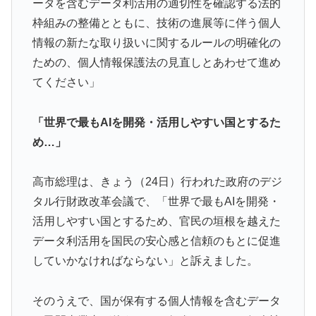
ータを含むデータ利活用の適切性を確認する法的
枠組みの整備とともに、技術の進展等に伴う個人
【伝説の100得点、いまだ都市伝説扱い】海外「バムの
▶
83点でようやく信じた」
情報の新たな取り扱いに関するルールの明確化の
ための、個人情報保護法の見直しとあわせて進め
海外「海外発祥なのに、今では日本で定着してるものっ
▶
てください」
て何？その逆も教えて！」（海外の反応）
海外「日本人はなんて気高いんだ！」 英高級紙も驚愕
▶
「世界で最もAIを開発・活用しやすい国とするた
した極限の中の日本人の姿に世界が衝撃
め…」
【海外の反応】アルゼンチン協会、FIFA会長に確固たる
▶
支持を表明「隠す気もないんだなｗ」
高市総理は、きょう（24日）行われた政府のデジ
軽飛行機が屋根すれすれを抜けて飛行場へ、車輪を出さ
▶
タル行財政改革会議で、「世界で最もAIを開発・
ないまま胴体着陸「これよりひどい着陸なら山ほど見て
活用しやすい国とするため、官民の垣根を越えた
きた」【海外の反応】
データ利活用を国民の安心感と信頼のもとに促進
韓国人「日本メディアが2002年ワールドカップ韓国準
▶
していかなければならない」と訴えました。
決勝も調査すべきと主張！」→「英国メディアも一斉に
指摘‥」
そのうえで、国が保有する個人情報を含むデータ
海外「日本なんて行くんじゃなかった…」 日本を知っ
▶