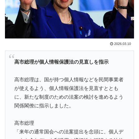
が起きた日
スカトロ野郎「今日仕事が終わったらやっとうんこが食
▶
べられるぞ」←こんなやつが実在する事実
日本「俺は有名な武士の家系だけど世界のみんなは先祖
▶
に偉人っている？」
2026.03.10
外国人「日本の未来は安泰だ」16歳MF三井寺眞、衝撃
▶
ゴール！久保建英超え歴代2位の記録！3得点に絡む活躍
高市総理が個人情報保護法の見直しを指示
で海外絶賛！【海外の反応】
海外「素晴らしい！」日本が買収したUSスチール驚異
▶
高市総理は、国が持つ個人情報などを民間事業者
の大復活に米国人が大喜び
が使えるよう、個人情報保護法を見直すととも
韓国人「我が国がクウェート戦で行った審判買収が本当
▶
に、新たな制度のための法案の検討を進めるよう
に深刻である理由がこちら…」→「これはダメなやつ…
関係閣僚に指示しました。
（ﾌﾞﾙﾌﾞﾙ」＝韓国の反応
海外「さすが日本！」日本とドイツの仕事効率の差が分
▶
高市総理
かる数字に海外が大騒ぎ
「来年の通常国会への法案提出を念頭に、個人デ
新聞さん、壮大な縦読みを仕込んでしまうwww
▶