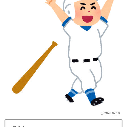
「1個9,983キロカロリー、成人が4〜5日かけて食べる
▶
量」店名は『心臓発作グリル』、そこで本当に心臓発作
が起きた日
海外「海外発祥なのに、今では日本で定着してるものっ
▶
て何？その逆も教えて！」（海外の反応）
新聞さん、壮大な縦読みを仕込んでしまうwww
▶
軽飛行機が屋根すれすれを抜けて飛行場へ、車輪を出さ
▶
ないまま胴体着陸「これよりひどい着陸なら山ほど見て
きた」【海外の反応】
外国人「日本の未来は安泰だ」16歳MF三井寺眞、衝撃
▶
ゴール！久保建英超え歴代2位の記録！3得点に絡む活躍
で海外絶賛！【海外の反応】
海外「さすが日本！」日本とドイツの仕事効率の差が分
▶
かる数字に海外が大騒ぎ
2026.02.18
日本「俺は有名な武士の家系だけど世界のみんなは先祖
▶