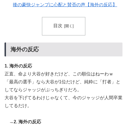
火山の兆し＝韓国の反応
後の豪快ジャンプに心配と賛否の声【海外の反応】
フランス人「欲張りすぎだ」中村敬斗、ランス残留の可
▶
能性を会長が示唆！移籍金が交渉の壁に..現地サポの本
目次
音がこれ！【海外の反応】
韓国人「日本メディアが2002年ワールドカップ韓国準
▶
決勝も調査すべきと主張！」→「英国メディアも一斉に
海外の反応
指摘‥」
スカトロ野郎「今日仕事が終わったらやっとうんこが食
▶
1. 海外の反応
べられるぞ」←こんなやつが実在する事実
正直、命より大谷が好きだけど、この順位はねーわｗ
【伝説の100得点、いまだ都市伝説扱い】海外「バムの
▶
「最高の選手」なら大谷が1位だけど、純粋に「打者」と
83点でようやく信じた」
してならジャッジがぶっちぎりだろ。
ぺこぱ松蔭寺「みんな右とか左とか拘りすぎ。思想関係
▶
大谷を下げてるわけじゃなくて、今のジャッジが人間卒業
なく応援しようよ」
してるだけ。
【衝撃】韓国人「日本の名門女子校、漫画のままかよ」
▶
韓国人「トヨタが2027年に次世代ハイブリッドバッテ
▶
→2. 海外の反応
リーを導入へ！最大1000kmの航続距離や超高速充電を