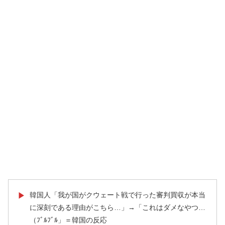
韓国人「我が国がクウェート戦で行った審判買収が本当
▶
に深刻である理由がこちら…」→「これはダメなやつ…
（ﾌﾞﾙﾌﾞﾙ」＝韓国の反応