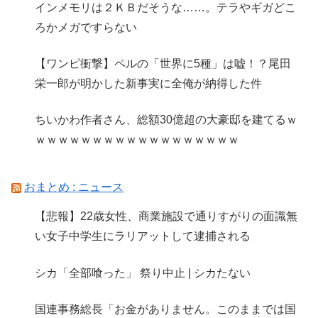
インメモリは２ＫＢだそうな……。テラやギガどこ
ろかメガですらない
【ワンピ衝撃】ペルの「世界に5種」は嘘！？尾田
栄一郎が明かした新事実に全俺が納得した件
ちいかわ作者さん、総額30億超の大豪邸を建てるｗ
ｗｗｗｗｗｗｗｗｗｗｗｗｗｗｗｗｗｗ
おまとめ : ニュース
【悲報】22歳女性、商業施設で通りすがりの面識無
い女子中学生にラリアットして逮捕される
シカ「全部喰った」 祭り中止 | シカたない
国連事務総長「お金がありません。このままでは国