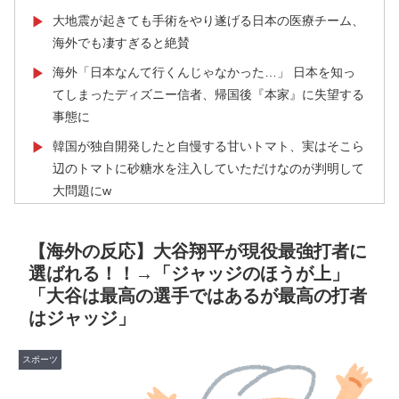
大地震が起きても手術をやり遂げる日本の医療チーム、
▶
海外でも凄すぎると絶賛
海外「日本なんて行くんじゃなかった…」 日本を知っ
▶
てしまったディズニー信者、帰国後『本家』に失望する
事態に
韓国が独自開発したと自慢する甘いトマト、実はそこら
▶
辺のトマトに砂糖水を注入していただけなのが判明して
大問題にw
海外「日本人はなんて気高いんだ！」 英高級紙も驚愕
▶
した極限の中の日本人の姿に世界が衝撃
【海外の反応】大谷翔平が現役最強打者に
選ばれる！！→「ジャッジのほうが上」
韓国人「フランスの有力紙も大韓サッカー協会前代未聞
▶
「大谷は最高の選手ではあるが最高の打者
の不祥事を詳細に報道！」→「国際的スキャンダルに発
はジャッジ」
展してしまう‥」
韓国人「過去のW杯で韓国代表がドーピング検査をすり
▶
スポーツ
抜けるように注射していたものがこちら…」→「恥ずか
しい…（ﾌﾞﾙﾌﾞﾙ」＝韓国の反応