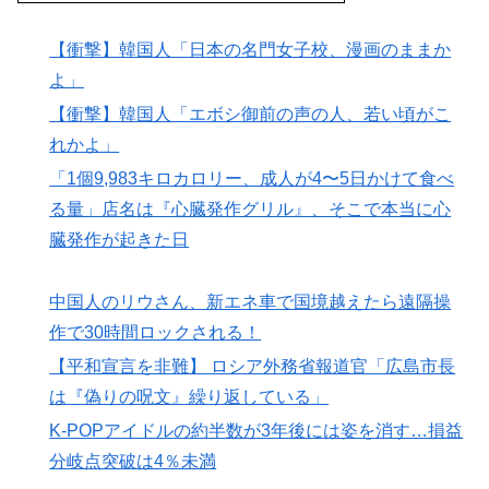
【衝撃】韓国人「日本の名門女子校、漫画のままか
よ」
【衝撃】韓国人「エボシ御前の声の人、若い頃がこ
れかよ」
「1個9,983キロカロリー、成人が4〜5日かけて食べ
る量」店名は『心臓発作グリル』、そこで本当に心
臓発作が起きた日
中国人のリウさん、新エネ車で国境越えたら遠隔操
作で30時間ロックされる！
【平和宣言を非難】 ロシア外務省報道官「広島市長
は『偽りの呪文』繰り返している」
K-POPアイドルの約半数が3年後には姿を消す…損益
分岐点突破は4％未満