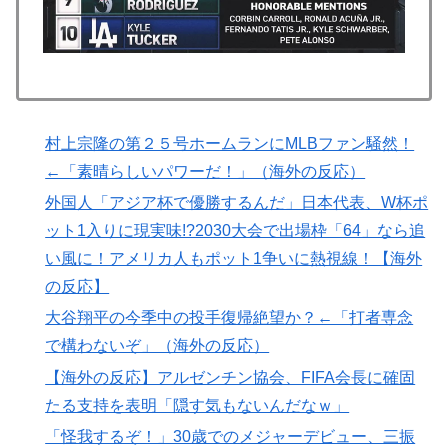
がまさに経験値である」
【MLB】化け物みたいな球を投げるクローザーを先発に
▶
転向させないのはなんで？ → 「100mとマラソンの違
い」「先発は2－3種類の一級品の変化球が必要だから
な」
アメリカ「お前らの国でしか愛されてないものってあ
村上宗隆の第２５号ホームランにMLBファン騒然！
▶
る？」日本「納豆」
←「素晴らしいパワーだ！」（海外の反応）
大地震が起きても手術をやり遂げる日本の医療チーム、
▶
外国人「アジア杯で優勝するんだ」日本代表、W杯ポ
海外でも凄すぎると絶賛
ット1入りに現実味!?2030大会で出場枠「64」なら追
い風に！アメリカ人もポット1争いに熱視線！【海外
海外「全部日本の真似だったのか…」 日本の普通のテ
▶
レビ番組が最新SNSの数十年先を行っていたと話題に
の反応】
海外「親が買った覚えのないプレゼントが山積みなのに
▶
大谷翔平の今季中の投手復帰絶望か？←「打者専念
誰も騒がない」サンタ映画最大の設定の穴…？
で構わないぞ」（海外の反応）
大地震が起きても手術をやり遂げる日本の医療チーム、
▶
【海外の反応】アルゼンチン協会、FIFA会長に確固
海外でも凄すぎると絶賛
たる支持を表明「隠す気もないんだなｗ」
日本旅行キャンセルすべきか…1万年ぶり史上最大級の
▶
「怪我するぞ！」30歳でのメジャーデビュー、三振