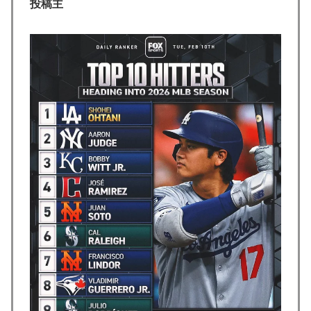
に偉人っている？」
投稿主
海外「素晴らしい！」日本が買収したUSスチール驚異
▶
の大復活に米国人が大喜び
外国人「アジア杯で優勝するんだ」日本代表、W杯ポッ
▶
ト1入りに現実味!?2030大会で出場枠「64」なら追い風
に！アメリカ人もポット1争いに熱視線！【海外の反
応】
【海外の反応】アルゼンチン協会、FIFA会長に確固たる
▶
支持を表明「隠す気もないんだなｗ」
韓国人「日本メディアが大型台風13号が急カーブで韓国
▶
方面に向かって来ると予報！」→「予想外の進路‥」
イチローさん「僕は本を読まない。好きなアニメはドラ
▶
ゴンボール」【海外の反応】
韓国人「熊本地震で見る日本の土木技術の完全勝利をご
▶
覧ください」→「これはすごいわ」「こういうのを見る
と日本人は何か適当に作る感じがしない・・・」「あれ