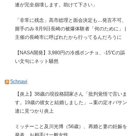
連が完全崩壊します。助けて下さい」
「非常に残念」高市総理と面会決定も…発言不可、
握手のみ 8月9日長崎の被爆体験者「何のために」 |
主催の長崎市に呼ばれたから行ってるんだろうに
【NASA開発】3,980円の冷感ポンチョ、-15℃の謳
い文句にネット騒然
5chnavi
【炎上】38歳の現役格闘家さん「批判覚悟で言いま
す。19歳の彼女と結婚しました」→案の定オバサン
達に見つかり炎上
ミッチーこと及川光博（56歳）、再婚と妻の妊娠を
発表 お相手は一般女性