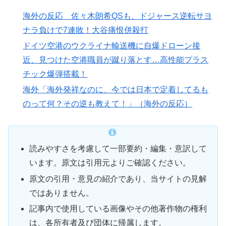
海外の反応 佐々木朗希QSも、ドジャース逆転サヨ
ナラ負けで7連敗！大谷痛恨併殺打
ドイツ空港のウクライナ輸送機に自爆ドローン接
近、見つけた空港職員が蹴り落とす…高性能プラス
チック爆弾搭載！
海外「海外発祥なのに、今では日本で定着してるも
のって何？その逆も教えて！」（海外の反応）
読みやすさを考慮して一部要約・編集・意訳して
います。原文は引用元よりご確認ください。
原文の引用・意見の紹介であり、当サイトの見解
ではありません。
記事内で使用している画像やその他著作物の権利
は、各所有者及び団体に帰属します。