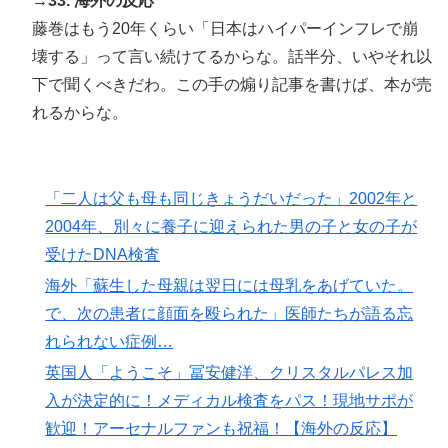
→33. 海外の反応
藤巻はもう20年くらい「日本はハイパーインフレで崩
壊する」って言い続けてるからな。話半分、いやそれ以
下で聞くべきだわ。この手の煽り記事を書けば、本が売
れるからな。
「二人は父も母も同じきょうだいだった」2002年と
2004年、別々に養子に迎えられた男の子と女の子が
受けたDNA検査
海外「蘇生した母親は翌日には母乳をあげていた。
で、次の患者に顔面を殴られた」医師たちが語る忘
れられない症例…
英国人「ようこそ」冨安健洋、クリスタルパレス加
入が決定的に！メディカル検査をパス！現地サポが
歓迎！アーセナルファンも祝福！【海外の反応】