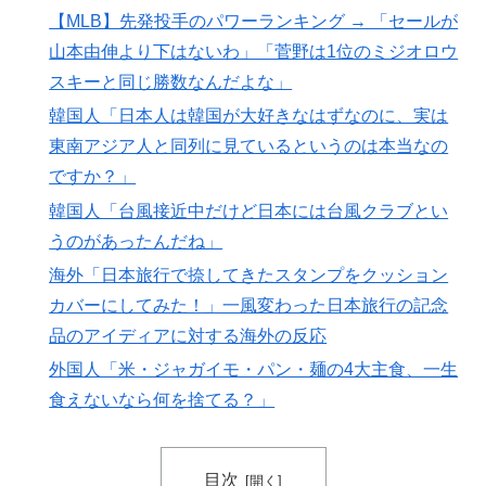
【MLB】先発投手のパワーランキング → 「セールが
山本由伸より下はないわ」「菅野は1位のミジオロウ
スキーと同じ勝数なんだよな」
韓国人「日本人は韓国が大好きなはずなのに、実は
東南アジア人と同列に見ているというのは本当なの
ですか？」
韓国人「台風接近中だけど日本には台風クラブとい
うのがあったんだね」
海外「日本旅行で捺してきたスタンプをクッション
カバーにしてみた！」一風変わった日本旅行の記念
品のアイディアに対する海外の反応
外国人「米・ジャガイモ・パン・麺の4大主食、一生
食えないなら何を捨てる？」
目次