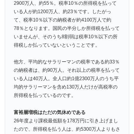
い症例…
2900万人、約55％。税率10％の所得税を払って
「二人は父も母も同じきょうだいだった」2002年と
いる人が約1200万人、約23％です。したがっ
▶
2004年、別々に養子に迎えられた男の子と女の子が受
て、税率10％以下の納税者が約4100万人で約
けたDNA検査
78％となります。国民の半分しか所得税を払って
【海外の反応】なぜイチローはあんなに敬遠四球が多か
▶
いませんが、そのうち8割弱は税率10％以下の所
ったの？「45歳引退で通算打率.311の突然変異だぞ」
得税しか払っていないということです。
英国人「ようこそ」冨安健洋、クリスタルパレス加入が
▶
決定的に！メディカル検査をパス！現地サポが歓迎！ア
他方、平均的なサラリーマンの税率である約33％
ーセナルファンも祝福！【海外の反応】
の納税者は、約90万人。それ以上の税率を払って
海外「これが文明か！」日本に比べて超石器時代だった
いる人は40万人。全人口約1億2300万人のうち平
▶
英国に海外が大騒ぎ
均的サラリーマンを含め130万人だけが高税率の
所得税を払っているのです。
外国人「お前ら日本のアルフォートというチョコレート
▶
知ってる？」
富裕層増税はただの気休めである
英国人「ようこそ」冨安健洋、クリスタルパレス加入が
▶
決定的に！メディカル検査をパス！現地サポが歓迎！ア
26年度より課税最低額を178万円に引き上げまし
ーセナルファンも祝福！【海外の反応】
たので、所得税を払う人は、約5300万人よりもさ