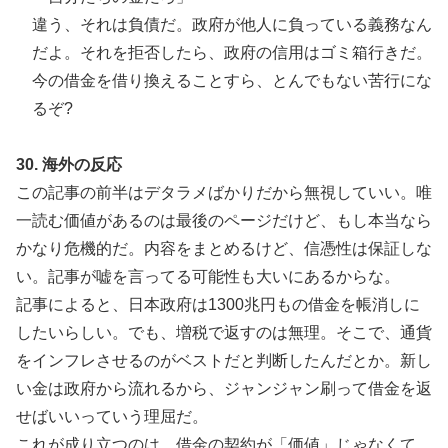
違う、それは負債だ。政府が他人に負っている義務なん
だよ。それを拒否したら、政府の信用はゴミ箱行きだ。
今の借金を借り換えることすら、とんでもない苦行にな
るぞ?
30. 海外の反応
この記事の前半はデタラメばかりだから無視していい。唯
一読む価値があるのは最後のページだけど、もし本当なら
かなり危機的だ。内容をまとめるけど、信憑性は保証しな
い。記事が嘘を言ってる可能性も大いにあるからな。
記事によると、日本政府は1300兆円もの借金を帳消しに
したいらしい。でも、増税で返すのは無理。そこで、通貨
をインフレさせるのがベストだと判断したんだとか。新し
い金は政府から流れるから、ジャンジャン刷って借金を返
せばいいっていう理屈だ。
これが成り立つのは、借金の契約が「価値」じゃなくて