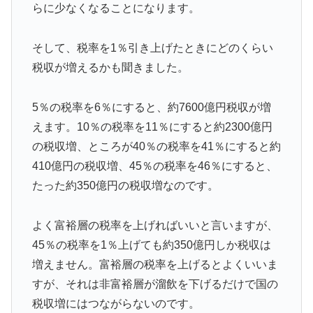
らに少なくなることになります。
【MLB】先発投手のパワーランキング → 「セールが山
▶
本由伸より下はないわ」「菅野は1位のミジオロウスキ
ーと同じ勝数なんだよな」
そして、税率を1％引き上げたときにどのくらい
韓国人「悲報：日本と韓国の立場が完全に逆転してしま
税収が増えるかも聞きました。
▶
った模様…」→「日本を笑って見てたのに…（ﾌﾞﾙﾌﾞﾙ」
＝韓国の反応
5％の税率を6％にすると、約7600億円税収が増
韓国人「トヨタが2027年に次世代ハイブリッドバッテ
▶
えます。10％の税率を11％にすると約2300億円
リーを導入へ！最大1000kmの航続距離や超高速充電を
の税収増、ところが40％の税率を41％にすると約
目指す」
410億円の税収増、45％の税率を46％にすると、
海外「これ美味しい！」米国で一番人気のおフランス製
▶
たった約350億円の税収増なのです。
「日本のパン」に海外が大騒ぎ
【海外の反応】ジョン・オルルードって「劣化版・元祖
▶
よく富裕層の税率を上げればいいと言いますが、
大谷翔平」になれるくらいピッチャーとして通用した可
45％の税率を1％上げても約350億円しか税収は
能性あるの？ → 「脳の病気がなかったらもっととんで
増えません。富裕層の税率を上げるとよくいいま
もない選手だっただろうな」「やろうと思えば二刀流を
すが、それは非富裕層が溜飲を下げるだけで国の
できるポテンシャルを持っていてもアメリカのシステム
税収増にはつながらないのです。
が許さないんだよな」