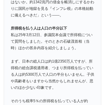
はないか。約1342兆円の借金を帳消しにするかわ
韓国人「台風接近中だけど日本には台風クラブというの
▶
りに国民が地獄を見る『インフレ税』の本格始動
があったんだね」
に備えるべきだ」という――。
NPB時代の山本由伸の打撃練習にMLBファン騒然！
▶
←「大谷の後に打たそう！」（海外の反応）
所得税を払う人は人口の半分以下
韓国人「日本人は韓国が大好きなはずなのに、実は東南
▶
私は25年3月12日、参議院本会議で所得税につい
アジア人と同列に見ているというのは本当なのです
て質問をしました。そのときの石破茂首相（当
か？」
時）ほかの答弁内容を紹介しましょう。
【画像】フジテレビ2026入社新人アナウンサーwww
▶
若手女性教員「学校ではうんこやおならはしない」
▶
まず、日本の総人口は約1億2350万人ですが、所
得税の総合課税適用者、つまり所得税を払ってい
韓国人「PSG、日本の鈴木彩艶に約60億円で正式オファ
▶
る人は約5300万人で人口の半分もいません。子供
ー・・・」→「あいつがそれほどなのか（ブルブル）」
「レギュラーとして出れるとは思わないけど、それでも
や高齢者もいますから当然かもしれませんが、思
やっぱり羨ましいね」
いのほか少ない印象です。
海外「蘇生した母親は翌日には母乳をあげていた。で、
▶
次の患者に顔面を殴られた」医師たちが語る忘れられな
そのうち税率5％の所得税を払っている人が約