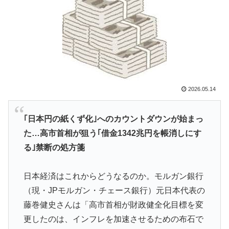
日本で婚活する韓国人男性が急増「日本の女性は優し
▶
い」【タイ人の反応】
海外「世界で日本を死守するぞ！」 日本の消防署を訪
▶
れたちびっ子集団が世界をメロメロに
【あんこ】やる夫は神州日乃本をダイスで旅をする【な
▶
んちゃって武侠モノ】 第9話 おお、ブッダよ！ 寝てお
2026.05.14
られるのですか！？
海外「日本旅行で捺してきたスタンプをクッションカバ
▶
｢日本円の紙くず化｣へのカウントダウンが始まっ
ーにしてみた！」一風変わった日本旅行の記念品のアイ
た…高市首相が狙う｢借金1342兆円を帳消しにす
ディアに対する海外の反応
る｣禁断の処方箋
【海外の反応】南アのGK、ペナルティエリアを壮大に
▶
勘違いして一発退場「どんな空間認識能力だよｗ」
日本経済はこれからどうなるのか。モルガン銀行
韓国人「日本の女子高生のセーラー服と外国人観光客の
▶
（現・JPモルガン・チェース銀行）元日本代表の
関係性」
藤巻健史さんは「高市首相が財政健全化目標を変
韓国の24時間無人のラーメン屋に世界が騒然！←「なん
▶
更したのは、インフレを加速させるための布石で
て文明的なんだ！」（海外の反応）