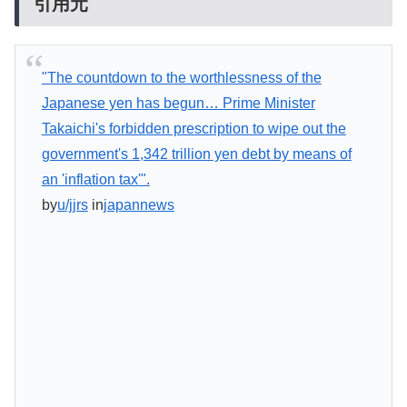
引用元
"The countdown to the worthlessness of the
Japanese yen has begun… Prime Minister
Takaichi's forbidden prescription to wipe out the
government's 1,342 trillion yen debt by means of
an 'inflation tax'".
by
u/jjrs
in
japannews