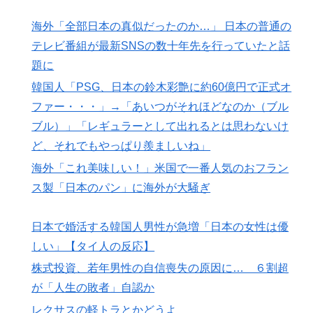
海外「全部日本の真似だったのか…」 日本の普通の
テレビ番組が最新SNSの数十年先を行っていたと話
題に
韓国人「PSG、日本の鈴木彩艶に約60億円で正式オ
ファー・・・」→「あいつがそれほどなのか（ブル
ブル）」「レギュラーとして出れるとは思わないけ
ど、それでもやっぱり羨ましいね」
海外「これ美味しい！」米国で一番人気のおフラン
ス製「日本のパン」に海外が大騒ぎ
日本で婚活する韓国人男性が急増「日本の女性は優
しい」【タイ人の反応】
株式投資、若年男性の自信喪失の原因に… ６割超
が「人生の敗者」自認か
レクサスの軽トラとかどうよ