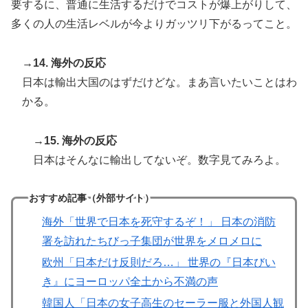
要するに、普通に生活するだけでコストが爆上がりして、
多くの人の生活レベルが今よりガッツリ下がるってこと。
→14. 海外の反応
日本は輸出大国のはずだけどな。まあ言いたいことはわ
かる。
→15. 海外の反応
日本はそんなに輸出してないぞ。数字見てみろよ。
おすすめ記事（外部サイト）
海外「世界で日本を死守するぞ！」 日本の消防
署を訪れたちびっ子集団が世界をメロメロに
欧州「日本だけ反則だろ…」 世界の『日本びい
き』にヨーロッパ全土から不満の声
韓国人「日本の女子高生のセーラー服と外国人観