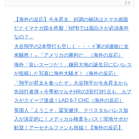
【海外の反応】今永昇太、好調の秘訣はスマホ画面
だとイマナガ節を炸裂「NPBでは面白さが必須条件
なの？」
大谷翔平の2本塁打も空しく・・・ド軍の6連敗に全
米騒然！←「アメリカの勝利だ」（海外の反応）
海外「良いスーツだ！」鎌田大地の誕生日にCパレス
が投稿した写真に海外大騒ぎ！（海外の反応）
「翔平が昇太を食ったぞ」大谷翔平が今永昇太から
先頭打者弾＋今季初マルチHRの3安打3打点も、カブ
スがスイープ達成！LAD 6-7 CHC（海外の反応）
英国人「ようこそ」冨安健洋、クリスタルパレス加
入が決定的に！メディカル検査をパス！現地サポが
歓迎！アーセナルファンも祝福！【海外の反応】