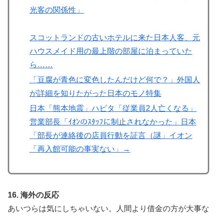
光客の関係性」
スコットランドの古いホテルに来た日本人客、元
ハウスメイド用の最上階の部屋に泊まっていた
ら……
「豆腐が青色に変色したんだけど何で？」外国人
が詳細を知りたがった日本のモノ特集
日本「熊本地震」ハビタ「従業員2人亡くなる」
営業部長「ｲｵﾝのｽﾀｯﾌに制止されなかった」日本
「部長が連絡後の店員行動を証言（謎」イオン
「再入館可能の事実ない」→
16. 海外の反応
あいつらは気にしちゃいない。人間より借金の方が大事な