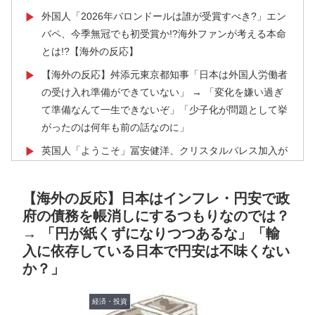
外国人「2026年バロンドールは誰が受賞すべき?」エン
▶
バペ、今季無冠でも初受賞か!?海外ファンが考える本命
とは!?【海外の反応】
【海外の反応】舛添元東京都知事「日本は外国人労働者
▶
の受け入れ準備ができていない」 → 「変化を嫌い過ぎ
て準備なんて一生できないぞ」「少子化が問題として挙
がったのは何年も前の話なのに」
英国人「ようこそ」冨安健洋、クリスタルパレス加入が
▶
決定的に！メディカル検査をパス！現地サポが歓迎！ア
ーセナルファンも祝福！【海外の反応】
【海外の反応】日本はインフレ・円安で政
英国人「日本代表で一番好き」上田綺世、プレミア移籍
▶
府の債務を帳消しにするつもりなのでは？
が浮上！現地サポが大興奮！獲得を望む声が殺到！【海
→ 「円が紙くずになりつつあるな」「輸
外の反応】
入に依存している日本で円安は不味くない
か？」
海外「日本のアニメは世界観や設定の作り込みが半端じ
▶
ゃない…！」外国人を夢中ににする世界観の作品と
は・・・？ 海外の反応
経済・投資