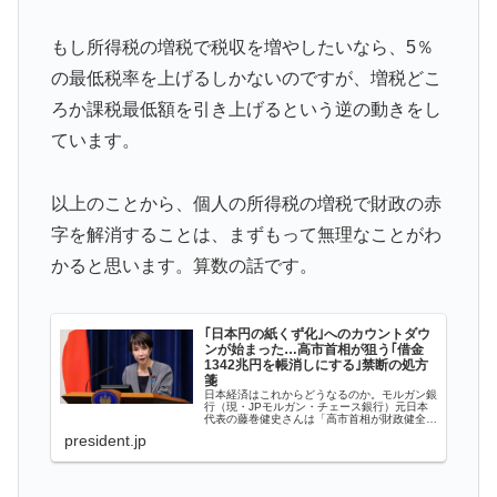
突進してきた牛を跳び越えたら、牛が固まって動かなく
▶
もし所得税の増税で税収を増やしたいなら、5％
なった闘牛場の映像【海外の反応】
の最低税率を上げるしかないのですが、増税どこ
ドイツの湖上に巨大な水上竜巻が発生し周囲が騒然！！
▶
ろか課税最低額を引き上げるという逆の動きをし
欧州「日本だけ反則だろ…」 世界の『日本びいき』に
▶
ています。
ヨーロッパ全土から不満の声
海外「全部日本の真似だったのか…」 日本の普通のテ
▶
以上のことから、個人の所得税の増税で財政の赤
レビ番組が最新SNSの数十年先を行っていたと話題に
字を解消することは、まずもって無理なことがわ
かると思います。算数の話です。
｢日本円の紙くず化｣へのカウントダウ
ンが始まった…高市首相が狙う｢借金
1342兆円を帳消しにする｣禁断の処方
箋
日本経済はこれからどうなるのか。モルガン銀
行（現・JPモルガン・チェース銀行）元日本
代表の藤巻健史さんは「高市首相が財政健全化
目標を変更したのは、インフレを加速させるた
president.jp
めの布石ではないか。約1342兆円の借金を帳
消しにするかわりに国民が地獄...