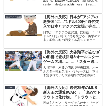
app_id: "MEDIA-4c2ea202", ad_spot: 4,
center: false};var adstir_vars = { ver:
"4.0", ...
【海外の反応】日本が”アジアの
ニュース・議論
激安国”に…”1ドル200円”時代突
入で日本とアジアの立場が完全に
逆転へ…… → 「これで製造業が
日本が「アジアの激安国」に転落…！「1
日本に戻ってくるだろ」「製造業
ドル200円」時代に待ち受ける「衝撃の未
来」40年ぶりの円安ドル高シンガポール
には人が必要なのに移民反対で少
人から見た現在の日本は、驚くほど割安
子化の日本ではどうにもならなさ
な国になっています。前編で紹介したよ
そう」
うに、シンガポールドルの円に対する購
【海外の反応】大谷翔平が左ひざ
スポーツ
買力は、この15...
の影響で登板回避&オールスター
ゲーム欠場…… → 「スター選手
が軒並み欠場するな」「裏番組で
大谷翔平、左膝の問題で登板回避、オー
欠場選手を集めて野球ゲームをさ
ルスター戦も欠場へドジャースは、本日
予定されていた大谷翔平の先発登板につ
せてくれ」
いて、左膝の炎症（違和感）のため回避
すると発表した。大谷はこの週末のシリ
ーズ（連戦）終了までは指名打者（DH）
【海外の反応】過去25年のMLB
スポーツ
として出場を続けるが、...
新人王の通算fWAR → 「改めてト
ラウトは化け物」「トラウトと大
谷翔平のいたエンジェルスは何回
投稿主左がア・リーグで右がナ・リーグ