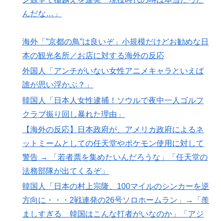
てるらしい！ｗ」外国人が驚いた日本の商品と
は・・・？【海外の反応】
んだな…」
裏庭に現れたクマがスカンクに撃退されるまさかの瞬
▶
海外「”京都の鳥”は良いぞ」小規模だけどお勧めな日
間！！
本の観光名所／お店に対する海外の反応
外国人「アジア杯で優勝するんだ」日本代表、W杯ポッ
▶
ト1入りに現実味!?2030大会で出場枠「64」なら追い風
外国人「アンチがいない女性アニメキャラといえば
に！アメリカ人もポット1争いに熱視線！【海外の反
誰が思い浮かぶ？」
応】
韓国人「日本人女性逮捕！ソウルで夜中一人ゴルフ
海外「今年、夏の暑さが厳しい日本でこんなものが売れ
▶
クラブ振り回し暴れた理由」
てるらしい！ｗ」外国人が驚いた日本の商品と
【海外の反応】日本政府が、アメリカ政府によるネ
は・・・？【海外の反応】
ットミームとしての任天堂やポケモン使用に対して
【海外の反応】“新タナスコ”のディアスが地雷すぎる件
▶
警告 → 「若者票を集めたいんだろうな」「任天堂の
「大谷と山本だけしかまともな契約がない…」
法務部隊が出てくるぞ」
【韓国サッカー】性接待で審判買収！W杯予選7戦無敗
▶
韓国人「日本の村上宗隆、100マイルのシンカーを逆
の裏側
方向に・・・2戦連発の26号ソロホームラン」→「羨
海外「プレミアのレベルか？」ブライトンが上田綺世の
▶
ましすぎる 韓国はこんな打者がいなのか」「アジ