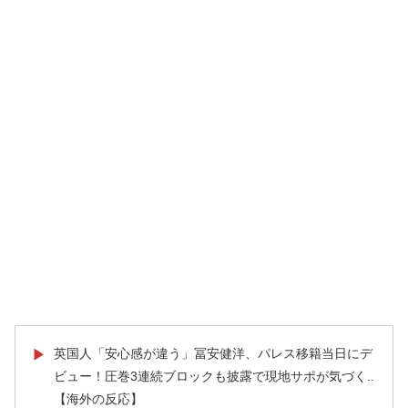
英国人「安心感が違う」冨安健洋、パレス移籍当日にデ
▶
ビュー！圧巻3連続ブロックも披露で現地サポが気づく..
【海外の反応】