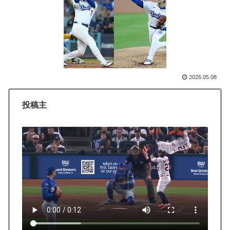
韓国人「日本人女性逮捕！ソウルで夜中一人ゴルフクラ
▶
ブ振り回し暴れた理由」
【海外の反応】52歳イチロー、マ軍主催のホームラン競
▶
争で柵越えを連発「現役時代の噂は本当だったんだ
な…」
2026.05.08
海外「全部日本の真似だったのか…」 日本の普通のテ
▶
レビ番組が最新SNSの数十年先を行っていたと話題に
投稿主
海外「凄すぎる！」折り紙と並ぶあの日本の偉大な発明
▶
に海外がびっくり仰天
韓国人「手術中に震度6強の地震、その時の日本の医療
▶
スタッフたちの姿をご覧ください」→「マジで鳥肌立っ
た」「こういう姿は韓国も見習わないと」「あんな状況
なら日本だけではなく韓国の医療関係者も同じように行
動したはずだ」【熊本地震】
韓国人「韓国人が日本のラーメンについて勘違いしてい
▶
ることがこちら…」→「えっ？？？？？？？？？？」＝