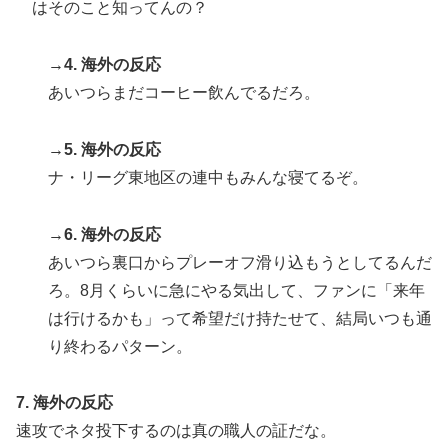
はそのこと知ってんの？
クサーマイク・タイソンにパンチを食らうｗｗ
海外「日本が正しい！」優しい日本人に甘える外国人に
▶
→4. 海外の反応
海外が大騒ぎ
あいつらまだコーヒー飲んでるだろ。
韓国人「SKハイニックスが10%台の暴落！外国人投資
▶
家と機関が売り越しを仕掛けコスピが4%を超える大幅
→5. 海外の反応
な下落‥」
ナ・リーグ東地区の連中もみんな寝てるぞ。
→6. 海外の反応
あいつら裏口からプレーオフ滑り込もうとしてるんだ
ろ。8月くらいに急にやる気出して、ファンに「来年
は行けるかも」って希望だけ持たせて、結局いつも通
り終わるパターン。
7. 海外の反応
速攻でネタ投下するのは真の職人の証だな。