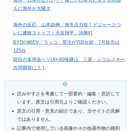
海外「日本が正しい！」優しい日本人に甘える外国
人に海外が大騒ぎ
海外の反応 山本由伸、無失点力投！ドジャースつ
いに連敗ストップ！大谷翔平、決勝打
BYDの軽EV「ラッコ」受注が700台超 7月販売は
125台
陸自の多用途ヘリUH-60後継は、三菱・シコルスキー
共同開発に？！
読みやすさを考慮して一部要約・編集・意訳して
います。原文は引用元よりご確認ください。
原文の引用・意見の紹介であり、当サイトの見解
ではありません。
記事内で使用している画像やその他著作物の権利