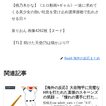
【桃乃木かな】《エロ動画×ギャル》一途に求めて
くる美少女の熱い吐息を受け止め濃厚接吻で乱れさ
せる日々
泉りおん 画像4262枚【ヌード】
【TL】助けた天使(?)は猫かぶり!?
Red4 海外の反応まとめ
関連記事
【海外の反応】大谷翔平に完璧な
スポーツ
HRを打たれた直後のスキーンズ
の笑顔 → 「憧れの選手に打たれ
て嬉しかったんだろうなｗ」
投稿主var adstir_vars = { ver: "4.0",