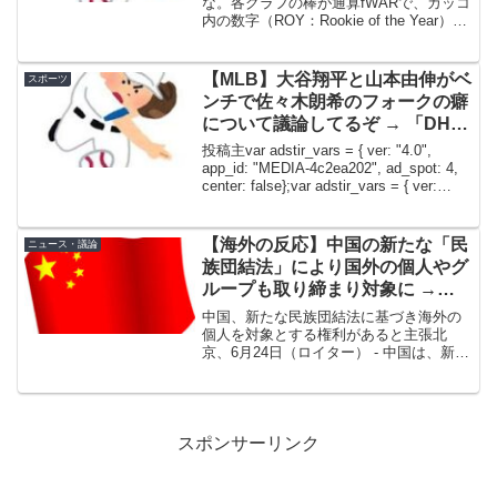
優勝したんだろうな」
な。各グラフの棒が通算fWARで、カッコ
内の数字（ROY：Rookie of the Year）が
新人王を獲ったシーズンのfWARの数字。
新人王獲ると将来の期待値爆上がりする
けど、こうして見るとその後の格...
【MLB】大谷翔平と山本由伸がベ
スポーツ
ンチで佐々木朗希のフォークの癖
について議論してるぞ → 「DHな
のに何が分かるっていうんだｗ」
投稿主var adstir_vars = { ver: "4.0",
「朗希はストレートの質が悪すぎ
app_id: "MEDIA-4c2ea202", ad_spot: 4,
center: false};var adstir_vars = { ver:
る」
"4.0", ...
【海外の反応】中国の新たな「民
ニュース・議論
族団結法」により国外の個人やグ
ループも取り締まり対象に →
「世界のどこにいようとも少しで
中国、新たな民族団結法に基づき海外の
も少数民族の独立を支持したら捕
個人を対象とする権利があると主張北
京、6月24日（ロイター） - 中国は、新し
まえに来るのか」
く制定された民族団結法に違反する国外
の個人を対象（取り締まりの対象）とす
る権利を有しており、これは国際的な慣
行に合致し、合法的...
スポンサーリンク