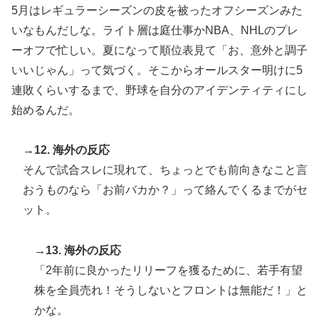
5月はレギュラーシーズンの皮を被ったオフシーズンみた
いなもんだしな。ライト層は庭仕事かNBA、NHLのプレ
ーオフで忙しい。夏になって順位表見て「お、意外と調子
いいじゃん」って気づく。そこからオールスター明けに5
連敗くらいするまで、野球を自分のアイデンティティにし
始めるんだ。
→12. 海外の反応
そんで試合スレに現れて、ちょっとでも前向きなこと言
おうものなら「お前バカか？」って絡んでくるまでがセ
ット。
→13. 海外の反応
「2年前に良かったリリーフを獲るために、若手有望
株を全員売れ！そうしないとフロントは無能だ！」と
かな。