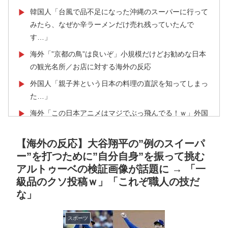
韓国人「台風で品不足になった沖縄のスーパーに行って
▶
みたら、なぜか辛ラーメンだけ売れ残っていたんで
す…」
海外「”京都の鳥”は良いぞ」小規模だけどお勧めな日本
▶
の観光名所／お店に対する海外の反応
外国人「親子丼という日本の料理の直訳を知ってしまっ
▶
た…」
海外「この日本アニメはマジでぶっ飛んでる！ｗ」外国
▶
人が予測不可能でぶっ飛んでると評価した日本アニメと
は・・・？ 海外の反応
【海外の反応】大谷翔平の”例のスイーパ
ー”を打つために”自分自身”を振って挑む
焦げだらけの業務用鉄板が水と蒸気で鏡のようにピカピ
▶
アルトゥーベの検証画像が話題に → 「一
カに「味が全部流れていく！」【海外の反応】
級品のクソ投稿ｗ」「これぞ職人の技だ
海外「日本人はなんて気高いんだ！」 英高級紙も驚愕
▶
な」
した極限の中の日本人の姿に世界が衝撃
韓国人「織田信長の安土城の復元図と建築技術の高さに
▶
スポーツ
韓国人が衝撃！」→「当時の技術力に言葉を失う‥」