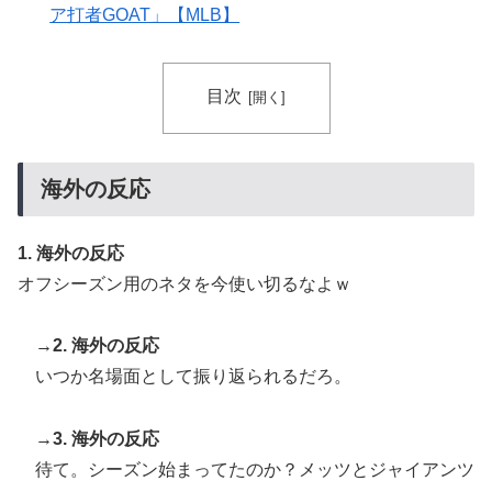
獲得に動き出して海外大騒ぎ！（海外の反応）
ア打者GOAT」【MLB】
【衝撃】韓国人「日本の軽トラ、原型どこ行った」
▶
【MLB】ドジャースファン「7連敗はしんどいわ……」
▶
目次
→ 「まだまだ7.5ゲーム差もあるんだぞ」「毎年暑い季
節に負けることが増えるけど結局10月には勝って終わる
んだよ」
海外の反応
韓国人「日本は市民意識が高くて他人に迷惑をかけない
▶
というけど、実際の現地の様子がこちら・・・」
1. 海外の反応
海外「日本の科学者が猫の寿命を2倍に上げる注射剤を
▶
オフシーズン用のネタを今使い切るなよｗ
開発。これこそノーベル賞だろ！」
トルコ人「日本人まで獲るのか」上田綺世、トルコ名門
▶
→2. 海外の反応
が巨額の正式オファー！現地サポが騒然！【海外の反
いつか名場面として振り返られるだろ。
応】
海外「なんてこった！」日本とドイツの病院食のあまり
▶
→3. 海外の反応
の差に海外が大騒ぎ
待て。シーズン始まってたのか？メッツとジャイアンツ
海外「いいパンチだった」超大物YouYuberが伝説のボ
▶