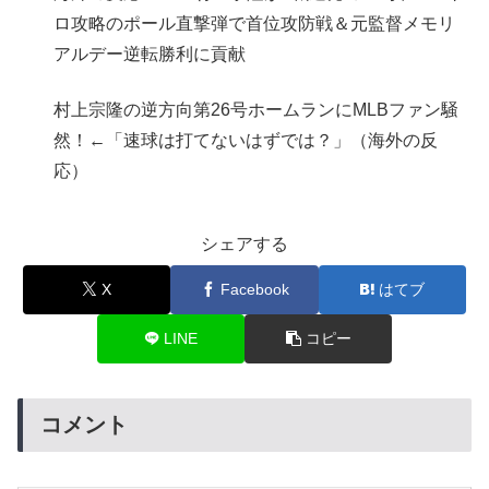
ロ攻略のポール直撃弾で首位攻防戦＆元監督メモリ
アルデー逆転勝利に貢献
村上宗隆の逆方向第26号ホームランにMLBファン騒
然！←「速球は打てないはずでは？」（海外の反
応）
シェアする
X
Facebook
はてブ
LINE
コピー
コメント