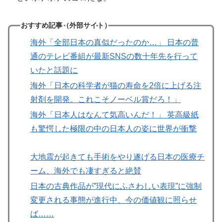
おすすめ記事（外部サイト）
海外「全部日本の真似だったのか…」 日本の普
通のテレビ番組が最新SNSの数十年先を行って
いたと話題に
海外「日本の科学者が猫の寿命を2倍に上げる注
射剤を開発。これこそノーベル賞だろ！」
海外「日本人はなんて気高いんだ！」 英高級紙
も驚愕した極限の中の日本人の姿に世界が衝撃
大地震が起きても手術をやり遂げる日本の医療チ
ーム、海外でも凄すぎると絶賛
日本の古典作品が”現代にふさわしい表現”に強制
変更される事態が進行中、今の価値観に照らせ
ば……