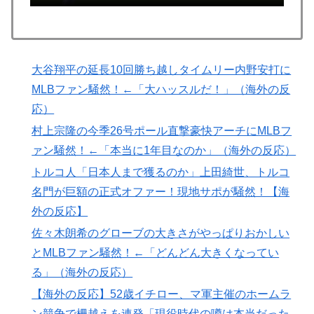
韓国の反応
外国人「アンチがいない女性アニメキャラといえば誰が
▶
思い浮かぶ？」
大谷翔平の延長10回勝ち越しタイムリー内野安打に
ヒロアカの葉隠ちゃんって透明なうんこするの？
▶
MLBファン騒然！←「大ハッスルだ！」（海外の反
【MLB】ドジャースファン「7連敗はしんどいわ……」
▶
応）
→ 「まだまだ7.5ゲーム差もあるんだぞ」「毎年暑い季
村上宗隆の今季26号ポール直撃豪快アーチにMLBフ
節に負けることが増えるけど結局10月には勝って終わる
ァン騒然！←「本当に1年目なのか」（海外の反応）
んだよ」
トルコ人「日本人まで獲るのか」上田綺世、トルコ
韓国人「不適切接待疑惑、2002年イタリア・スペイン
▶
名門が巨額の正式オファー！現地サポが騒然！【海
戦で『韓国に奪われた』と欧州の大手メディアが一斉に
外の反応】
報道！」
佐々木朗希のグローブの大きさがやっぱりおかしい
韓国人「韓国のイメージ失墜は免れないのか？2011〜
▶
とMLBファン騒然！←「どんどん大きくなってい
12年の国際試合における外国審判への接待疑惑が海外で
る」（海外の反応）
一斉に報じられる‥」
【海外の反応】52歳イチロー、マ軍主催のホームラ
海外「今年、夏の暑さが厳しい日本でこんなものが売れ
▶
ン競争で柵越えを連発「現役時代の噂は本当だった