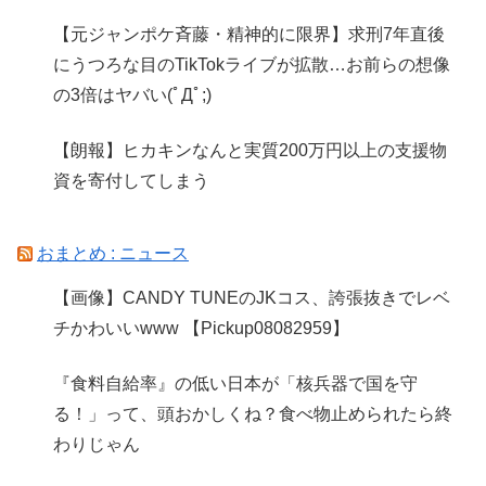
【元ジャンポケ斉藤・精神的に限界】求刑7年直後
にうつろな目のTikTokライブが拡散…お前らの想像
の3倍はヤバい(ﾟДﾟ;)
【朗報】ヒカキンなんと実質200万円以上の支援物
資を寄付してしまう
おまとめ : ニュース
【画像】CANDY TUNEのJKコス、誇張抜きでレベ
チかわいいwww 【Pickup08082959】
『食料自給率』の低い日本が「核兵器で国を守
る！」って、頭おかしくね？食べ物止められたら終
わりじゃん