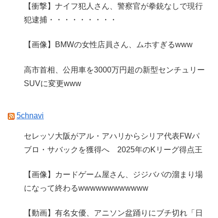
【衝撃】ナイフ犯人さん、警察官が拳銃なしで現行
犯逮捕・・・・・・・・・
【画像】BMWの女性店員さん、ムホすぎるwww
高市首相、公用車を3000万円超の新型センチュリー
SUVに変更www
5chnavi
セレッソ大阪がアル・アハリからシリア代表FWパ
ブロ・サバックを獲得へ 2025年のKリーグ得点王
【画像】カードゲーム屋さん、ジジババの溜まり場
になって終わるwwwwwwwwwwww
【動画】有名女優、アニソン盆踊りにブチ切れ「日