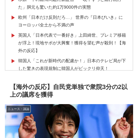
た」胴元も驚いた約1万9000件の実態
欧州「日本だけ反則だろ…」 世界の『日本びいき』に
▶
ヨーロッパ全土から不満の声
英国人「日本代表で一番好き」上田綺世、プレミア移籍
▶
が浮上！現地サポが大興奮！獲得を望む声が殺到！【海
外の反応】
韓国人「これが新時代の配慮か！」日本のテレビ局が下
▶
した驚きの表現規制に韓国人がビックリ仰天！
韓国人「イジョンフ本日の全米が呆れる守備エラーを見
▶
【海外の反応】自民党単独で衆院3分の2以
てください！しかもサヨナラエラーです」
上の議席を獲得
海外「日本がキラキラして見える…」 日本の街頭イン
▶
タビューに登場した女子高生4人組がエモすぎると話題
ニュース・議論
に
オランダ人「至宝を手にした」佐野航大、オランダ王者
▶
PSVに電撃移籍！口頭合意報道で現地サポ騒然！プレミ
アのファンは落胆【海外の反応】