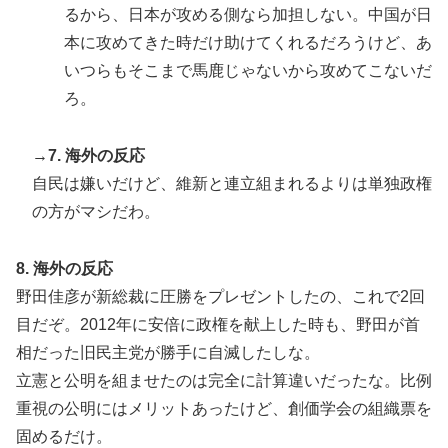
るから、日本が攻める側なら加担しない。中国が日
本に攻めてきた時だけ助けてくれるだろうけど、あ
いつらもそこまで馬鹿じゃないから攻めてこないだ
ろ。
→7. 海外の反応
自民は嫌いだけど、維新と連立組まれるよりは単独政権
の方がマシだわ。
8. 海外の反応
野田佳彦が新総裁に圧勝をプレゼントしたの、これで2回
目だぞ。2012年に安倍に政権を献上した時も、野田が首
相だった旧民主党が勝手に自滅したしな。
立憲と公明を組ませたのは完全に計算違いだったな。比例
重視の公明にはメリットあったけど、創価学会の組織票を
固めるだけ。