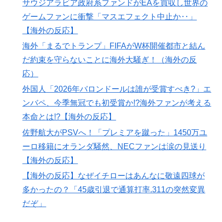
サウジアラビア政府系ファンドがEAを買収し世界の
海外「世界で日本を死守するぞ！」 日本の消防署を訪
▶
れたちびっ子集団が世界をメロメロに
ゲームファンに衝撃「マスエフェクト中止か‥」
【海外の反応】
飛行機の座席で長いポニーテールが後席モニターを塞ぐ
▶
迷惑行為！！
海外「まるでトランプ」FIFAがW杯開催都市と結ん
だ約束を守らないことに海外大騒ぎ！（海外の反
海外「日本のアニメがここまで泣けるなんて…！」海外
▶
のアニメファンが一番泣いた日本のアニメとは・・・？
応）
【海外の反応】
外国人「2026年バロンドールは誰が受賞すべき?」エ
【海外の反応】南アのGK、ペナルティエリアを壮大に
▶
ンバペ、今季無冠でも初受賞か!?海外ファンが考える
勘違いして一発退場「どんな空間認識能力だよｗ」
本命とは!?【海外の反応】
【あんこ】唐突になるんだけど、「魔法少女」ってどう
▶
佐野航大がPSVへ！「プレミアを蹴った」1450万ユ
思う？ 第1話 高町流捕縛術に死角なし！
ーロ移籍にオランダ騒然、NECファンは涙の見送り
韓国人「台風接近中だけど日本には台風クラブというの
▶
【海外の反応】
があったんだね」
【海外の反応】なぜイチローはあんなに敬遠四球が
外国人「2026年バロンドールは誰が受賞すべき?」エン
▶
多かったの？「45歳引退で通算打率.311の突然変異
バペ、今季無冠でも初受賞か!?海外ファンが考える本命
だぞ」
とは!?【海外の反応】