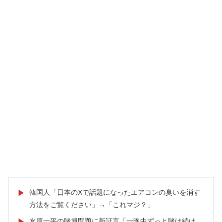
韓国人「日本のXで話題になったエアコンの臭いを消す
▶
方法をご覧ください」→「これマジ？」
水原一平の賭博問題に新証言「一晩中ずっと賭け続け
▶