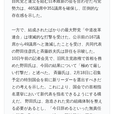
自民党と連立を組む日本維新の会を合わせた与党
来し続ける」時間結晶という物質の状態が実在するらし
い
勢力は、465議席中351議席を確保し、圧倒的な
存在感を示した。
韓国人「PSG、日本の鈴木彩艶に約60億円で正式オファ
▶
ー・・・」→「あいつがそれほどなのか（ﾌﾞﾙﾌﾞﾙ）」
「レギュラーとして出れるとは思わない...
一方で、結成されたばかりの最大野党「中道改革
連合」は壊滅的な打撃を受けた。公示前の167議
3.1節がある月なのに…3月のカレンダーに日本の富士
▶
山・大阪城・桜が描かれ物議＝韓国の反応
席から49議席へと激減したことを受け、共同代表
の野田佳彦氏と斉藤鉄夫氏は辞任を示唆した。
韓国人「本日チームをサヨナラ負けさせたイ・ジョンフ
▶
10日午前の記者会見で、旧民主党政権で首相を務
の守備、ガチでヤバ過ぎる…」→「のび太レベルの守備
ｗｗ」＝韓国の反応
めた野田氏は、今回の結果について「極めて厳し
い打撃だ」と述べた。 斉藤氏は、2月18日に召集
【MLB】先発投手のパワーランキング → 「セールが山
▶
予定の特別国会を前に新リーダーを選出すべきだ
本由伸より下はないわ」「菅野は1位のミジオロウスキ
ーと同じ勝数なんだよな」
との考えを示した。これにより、国会での首相指
名選挙において新代表を指名できるようにする構
韓国人「日本人は韓国が大好きなはずなのに、実は東南
▶
アジア人と同列に見ているというのは本当なのです
えだ。 野田氏は、急造された党の組織体制を整え
か？」
る必要があるとし、「今日辞めるといった無責任