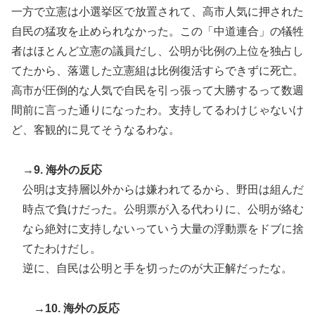
一方で立憲は小選挙区で放置されて、高市人気に押された
自民の猛攻を止められなかった。この「中道連合」の犠牲
者はほとんど立憲の議員だし、公明が比例の上位を独占し
てたから、落選した立憲組は比例復活すらできずに死亡。
高市が圧倒的な人気で自民を引っ張って大勝するって数週
間前に言った通りになったわ。支持してるわけじゃないけ
ど、客観的に見てそうなるわな。
→9. 海外の反応
公明は支持層以外からは嫌われてるから、野田は組んだ
時点で負けだった。公明票が入る代わりに、公明が絡む
なら絶対に支持しないっていう大量の浮動票をドブに捨
てたわけだし。
逆に、自民は公明と手を切ったのが大正解だったな。
→10. 海外の反応