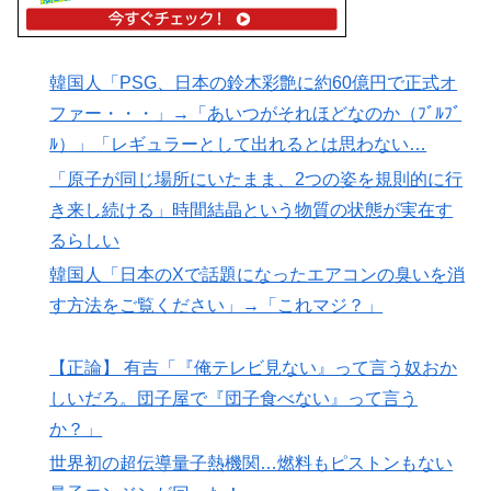
韓国人「PSG、日本の鈴木彩艶に約60億円で正式オ
ファー・・・」→「あいつがそれほどなのか（ﾌﾞﾙﾌﾞ
ﾙ）」「レギュラーとして出れるとは思わない…
「原子が同じ場所にいたまま、2つの姿を規則的に行
き来し続ける」時間結晶という物質の状態が実在す
るらしい
韓国人「日本のXで話題になったエアコンの臭いを消
す方法をご覧ください」→「これマジ？」
【正論】 有吉「『俺テレビ見ない』って言う奴おか
しいだろ。団子屋で『団子食べない』って言う
か？」
世界初の超伝導量子熱機関…燃料もピストンもない