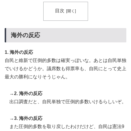
海外「全部日本の真似だったのか…」 日本の普通のテ
▶
目次
レビ番組が最新SNSの数十年先を行っていたと話題に
【海外の反応】移民なしで少子化を解決するにはどうし
▶
たらいいんだ？ → 「現代の経済は人口増加を前提とし
海外の反応
ているからな」「福祉の崩壊もヤバい」
1. 海外の反応
自民と維新で圧倒的多数は確実っぽいな。あとは自民単独
でいけるかどうか。議席数も得票率も、自民にとって史上
最大の勝利になりそうじゃん。
→2. 海外の反応
出口調査だと、自民単独で圧倒的多数いけるらしいぞ。
→3. 海外の反応
また圧倒的多数を取り戻したわけだけど、自民は憲法9