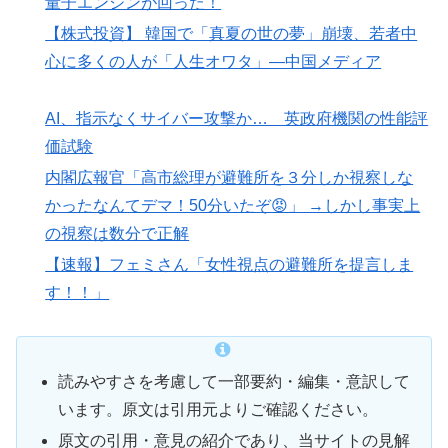
量子エンジンが回った！
【株式投資】 韓国で「真夏の世の夢」崩壊、若者中
心に多くの人が「人生オワタ」―中国メディア
AI、指示なくサイバー攻撃か… 英政府機関の性能評
価試験
内閣広報官「高市総理が避難所を３分しか視察しな
かったなんてデマ！50分いたぞ😡」 →しかし事実上
の視察は数分で正解
【速報】フェミさん「女性視点の避難所を提言しま
す！！」
読みやすさを考慮して一部要約・編集・意訳して
います。原文は引用元よりご確認ください。
原文の引用・意見の紹介であり、当サイトの見解