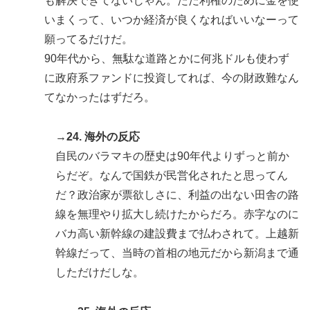
も解決できてないじゃん。ただ利権のために金を使
いまくって、いつか経済が良くなればいいなーって
願ってるだけだ。
90年代から、無駄な道路とかに何兆ドルも使わず
に政府系ファンドに投資してれば、今の財政難なん
てなかったはずだろ。
→24. 海外の反応
自民のバラマキの歴史は90年代よりずっと前か
らだぞ。なんで国鉄が民営化されたと思ってん
だ？政治家が票欲しさに、利益の出ない田舎の路
線を無理やり拡大し続けたからだろ。赤字なのに
バカ高い新幹線の建設費まで払わされて。上越新
幹線だって、当時の首相の地元だから新潟まで通
しただけだしな。