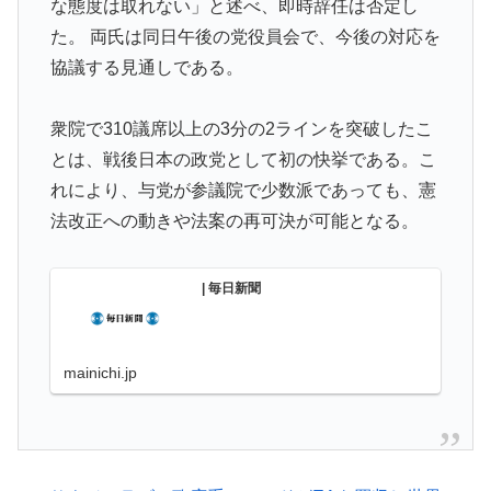
な態度は取れない」と述べ、即時辞任は否定し
AI「物の使い方を真剣に間違えてる人間を生成してみた
▶
ｗｗｗｗ」
た。 両氏は同日午後の党役員会で、今後の対応を
協議する見通しである。
韓国人「何故日本人はアニメを作り続け世界的に成功し
▶
ているのか？その驚異の制作体制に韓国人が驚愕！」
→「条件がそんなに揃っていたなんて‥」
衆院で310議席以上の3分の2ラインを突破したこ
とは、戦後日本の政党として初の快挙である。こ
韓国人「本日チームをサヨナラ負けさせたイ・ジョンフ
▶
の守備、ガチでヤバ過ぎる…」→「のび太レベルの守備
れにより、与党が参議院で少数派であっても、憲
ｗｗ」＝韓国の反応
法改正への動きや法案の再可決が可能となる。
韓国人「せっかく日本に韓国風のメンチカツ屋をオープ
▶
ンしてあげたのに、ほとんど客が来なくて閉店したんだ
| 毎日新聞
そうです…」
海外「いったいなぜ！」なぜか日本人気に嫉妬する西洋
▶
メディアに海外が大騒ぎ
mainichi.jp
【海外の反応】移民なしで少子化を解決するにはどうし
▶
たらいいんだ？ → 「現代の経済は人口増加を前提とし
ているからな」「福祉の崩壊もヤバい」