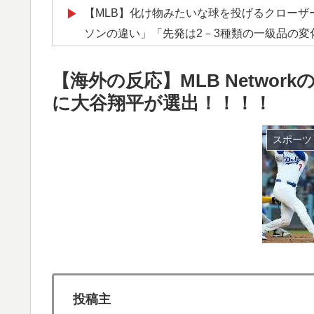
【MLB】化け物みたいな球を投げるクローザー
▶
ソンの違い」「先発は2－3種類の一級品の変
韓国が独自開発したと自慢する甘いトマト、
▶
【海外の反応】MLB Network
が判明して大問題にw
に大谷翔平が選出！！！！
イチローさん「僕は本を読まない。好きなア
▶
軽飛行機が屋根すれすれを抜けて飛行場へ、
▶
スポーツ
山ほど見てきた」【海外の反応】
海外「日本はさすが過ぎるｗ」 日本は野生
▶
【衝撃】韓国人「エボシ御前の声の人、若い
▶
日本「俺は有名な武士の家系だけど世界のみ
▶
【衝撃】韓国人「日本の名門女子校、漫画の
▶
ぺこぱ松蔭寺「みんな右とか左とか拘りすぎ
▶
投稿主