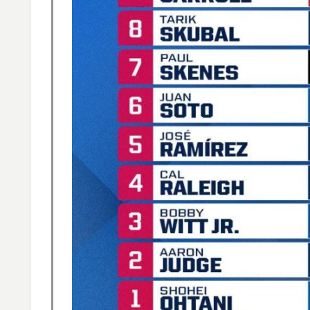
ら追い風に！アメリカ人もポット1争いに熱
新聞さん、壮大な縦読みを仕込んでしまうww
▶
韓国人「我が国がクウェート戦で行った審判
▶
メなやつ…（ﾌﾞﾙﾌﾞﾙ」＝韓国の反応
韓国人「日本メディアが2002年ワールドカ
▶
も一斉に指摘‥」
韓国人「熊本地震で見る日本の土木技術の完
▶
うのを見ると日本人は何か適当に作る感じが
外国人「俺達が見かけたヤバすぎる髪型を集
▶
海外「素晴らしい！」日本が買収したUSス
▶
海外「日本なんて行くんじゃなかった…」 
▶
失望する事態に
海外「親が買った覚えのないプレゼントが山