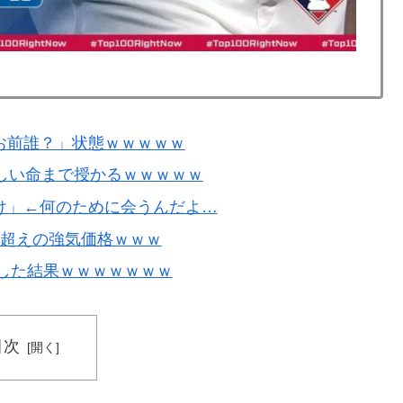
長に確固たる支持を表明「隠す気もないんだなｗ」
長に断固たる支持を表明「隠す気もないんだなｗ」
外「バムの83点でようやく信じた」
お前誰？」状態ｗｗｗｗｗ
寺眞、衝撃ゴール！久保建英超え歴代2位の記録！3得点に
しい命まで授かるｗｗｗｗｗ
け」←何のために会うんだよ…
ー超えの強気価格ｗｗｗ
をした結果ｗｗｗｗｗｗｗ
目次