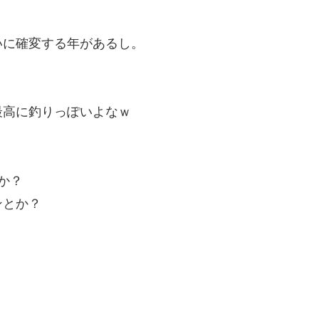
いに確変する年があるし。
最高に釣りっぽいよなｗ
か？
ンとか？