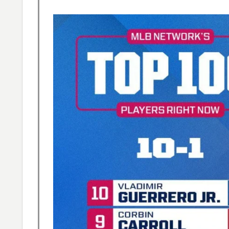
大地震が起きても手術をやり遂げる日本の医
▶
スカトロ野郎「今日仕事が終わったらやっと
▶
韓国人「過去のW杯で韓国代表がドーピング
▶
→「恥ずかしい…（ﾌﾞﾙﾌﾞﾙ」＝韓国の反応
海外「全部日本の真似だったのか…」 日本の
▶
話題に
3.1節がある月なのに…3月のカレンダーに
▶
海外「海外発祥なのに、今では日本で定着し
▶
「1個9,983キロカロリー、成人が4〜5日
▶
心臓発作が起きた日
海外「日本人はなんて気高いんだ！」 英高
▶
海外「素晴らしい！」日本が買収したUSス
▶
外国人「アジア杯で優勝するんだ」日本代表、W
▶