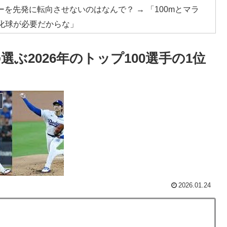
を先発に転向させないのはなんで？ → 「100mとマラ
化球が必要だからな」
実はそこら辺のトマトに砂糖水を注入していただけなの
の選ぶ2026年のトップ100選手の1位
ニメはドラゴンボール」【海外の反応】
車輪を出さないまま胴体着陸「これよりひどい着陸なら
動物の喧嘩さえ可愛くなってしまうと世界が騒然
頃がこれかよ」
んなは先祖に偉人っている？」
2026.01.24
ままかよ」
。思想関係なく応援しようよ」