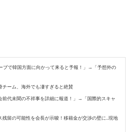
カーブで韓国方面に向かって来ると予報！」→「予想外の
療チーム、海外でも凄すぎると絶賛
会前代未聞の不祥事を詳細に報道！」→「国際的スキャ
残留の可能性を会長が示唆！移籍金が交渉の壁に..現地