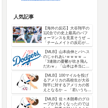
人気記事
【海外の反応】大谷翔平の
1試合での史上最高のパフ
ォーマンスを見直そうぜ →
「チームメイトの反応が凄
さを物語ってるな」「ワー
【MLB】山本由伸とパヘス
ルドシリーズで延長18回ま
のじゃれあいｗｗｗｗ →
でいった試合も凄かった」
「3連敗の憂鬱が吹き飛ん
だわｗ」「山本は本当にオ
シャレだな」
【MLB】100マイルを投げ
るアメリカの高校生が大谷
翔平に対するアメリカの答
えとなるか → 「若いうちか
ら神格化されても期待通り
【MLB】佐々木朗希のグロ
のキャリアを築けるのはほ
ーブが大きくなったのでは
んの一握りだからな」「大