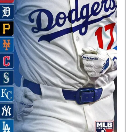
視線！【海外の反応】
w
買収が本当に深刻である理由がこちら…」→「これはダ
ップ韓国準決勝も調査すべきと主張！」→「英国メディア
全勝利をご覧ください」→「これはすごいわ」「こうい
しない・・・」「あれがまさに経験値である」
めてみたｗｗｗｗ」
チール驚異の大復活に米国人が大喜び
日本を知ってしまったディズニー信者、帰国後『本家』に
積みなのに誰も騒がない」サンタ映画最大の設定の