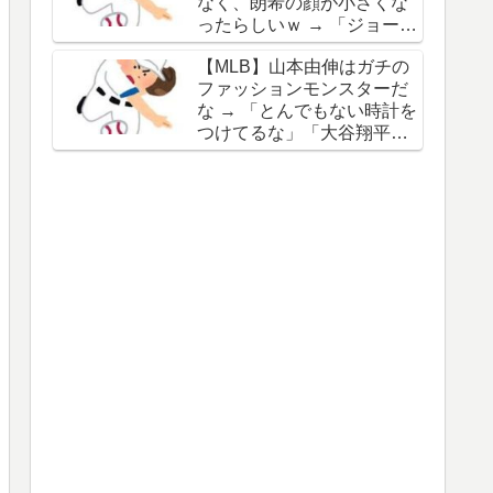
なく、朗希の顔が小さくな
谷の名前を出したのはクリ
ったらしいｗ → 「ジョーク
ック数稼ぎでしかないわ」
が出るってことは絶好調の
【MLB】山本由伸はガチの
証拠だな」「癖なのか精神
ファッションモンスターだ
的なものなのか分からない
な → 「とんでもない時計を
がいい方向に進んだのはい
つけてるな」「大谷翔平と
いことだ」
は真逆だな」