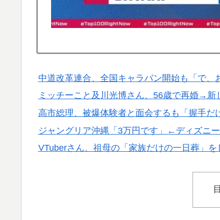
▶
穴…？
【海外の反応】アルゼンチン協会、FIFA会
▶
【海外の反応】アルゼンチン協会、FIFA会
▶
【伝説の100得点、いまだ都市伝説扱い】海
▶
中道改革連合、全国キャラバン開始も「で、
外国人「日本の未来は安泰だ」16歳MF三井
▶
ミッチーこと及川光博さん、56歳で再婚→新
絡む活躍で海外絶賛！【海外の反応】
高市総理、被爆体験者と面会するも「握手だ
ジャングリア沖縄「3万円です」←ディズニ
VTuberさん、祖母の「家族だけの一日葬」