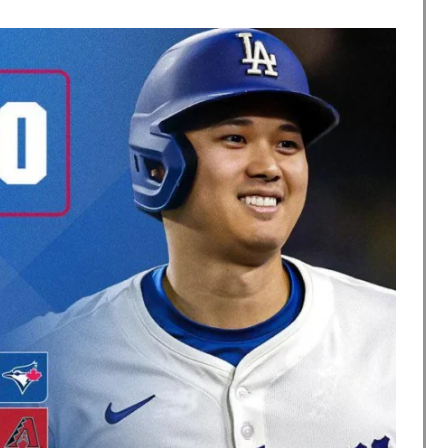
療チーム、海外でも凄すぎると絶賛
うんこが食べられるぞ」←こんなやつが実在する事実
検査をすり抜けるように注射していたものがこちら…」
普通のテレビ番組が最新SNSの数十年先を行っていたと
日本の富士山・大阪城・桜が描かれ物議＝韓国の反応
てるものって何？その逆も教えて！」（海外の反応）
かけて食べる量」店名は『心臓発作グリル』、そこで本当に
級紙も驚愕した極限の中の日本人の姿に世界が衝撃
チール驚異の大復活に米国人が大喜び
杯ポット1入りに現実味!?2030大会で出場枠「64」な