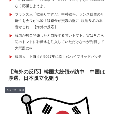
なく応援しようよ」
フランス人「欲張りすぎだ」中村敬斗、ランス残留の可
▶
能性を会長が示唆！移籍金が交渉の壁に..現地サポの本
音がこれ！【海外の反応】
韓国が独自開発したと自慢する甘いトマト、実はそこら
▶
辺のトマトに砂糖水を注入していただけなのが判明して
大問題にw
韓国人「トヨタが2027年に次世代ハイブリッドバッテ
▶
リーを導入へ！最大1000kmの航続距離や超高速充電を
目指す」
【海外の反応】韓国大統領が訪中 中国は
厚遇、日本孤立化狙う
【伝説の100得点、いまだ都市伝説扱い】海外「バムの
▶
83点でようやく信じた」
ニュース・議論
「1個9,983キロカロリー、成人が4〜5日かけて食べる
▶
量」店名は『心臓発作グリル』、そこで本当に心臓発作
が起きた日
【MLB】化け物みたいな球を投げるクローザーを先発に
▶