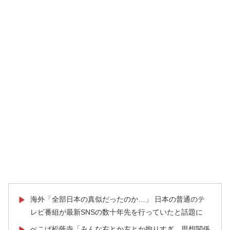
海外「全部日本の真似だったのか…」 日本の普通のテ
▶
レビ番組が最新SNSの数十年先を行っていたと話題に
ぺこぱ松蔭寺「みんな右とか左とか拘りすぎ。思想関係
▶