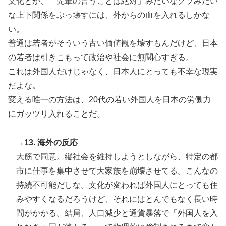
文化とか、「先輩の言うことは絶対」みたいなクソみたい
な上下関係をぶっ壊すには、外からの血を入れるしかな
い。
普通は若者がそういう古い価値観を壊すもんだけど、日本
の若者は引きこもって政治や社会に無関心すぎる。
これは外国人だけじゃなく、日本人にとっても不幸な現実
だよな。
変える唯一の方法は、20代の若い外国人を日本の労働力
にガッツリ入れることだ。
→13. 海外の反応
大筋で同意。縦社会を維持しようとしながら、特定の都
市に仕事を集中させて大家族を崩壊させてる。こんなの
持続不可能だしな。文化が変われば外国人にとっても住
みやすくなるだろうけど、それにはとんでもなく長い時
間がかかる。結局、人口減少と通貨暴落で「外国人を入