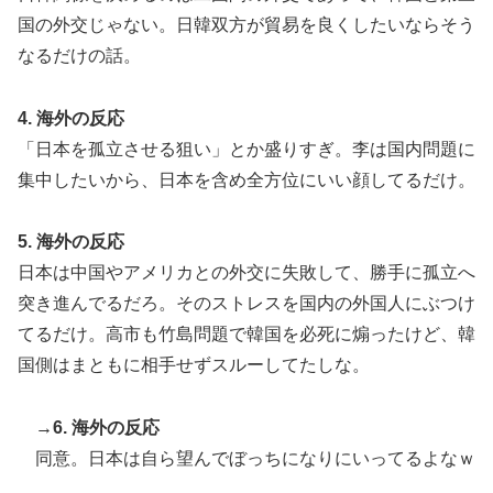
抜けるように注射していたものがこちら…」→「恥ずか
国の外交じゃない。日韓双方が貿易を良くしたいならそう
しい…（ﾌﾞﾙﾌﾞﾙ」＝韓国の反応
なるだけの話。
【衝撃】韓国人「日本の名門女子校、漫画のままかよ」
▶
4. 海外の反応
「日本を孤立させる狙い」とか盛りすぎ。李は国内問題に
集中したいから、日本を含め全方位にいい顔してるだけ。
5. 海外の反応
日本は中国やアメリカとの外交に失敗して、勝手に孤立へ
突き進んでるだろ。そのストレスを国内の外国人にぶつけ
てるだけ。高市も竹島問題で韓国を必死に煽ったけど、韓
国側はまともに相手せずスルーしてたしな。
→6. 海外の反応
同意。日本は自ら望んでぼっちになりにいってるよなｗ