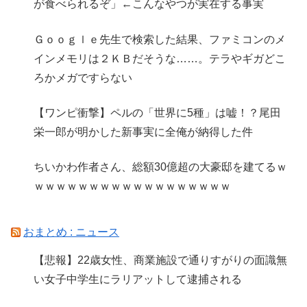
が食べられるぞ」←こんなやつが実在する事実
Ｇｏｏｇｌｅ先生で検索した結果、ファミコンのメ
インメモリは２ＫＢだそうな……。テラやギガどこ
ろかメガですらない
【ワンピ衝撃】ペルの「世界に5種」は嘘！？尾田
栄一郎が明かした新事実に全俺が納得した件
ちいかわ作者さん、総額30億超の大豪邸を建てるｗ
ｗｗｗｗｗｗｗｗｗｗｗｗｗｗｗｗｗｗ
おまとめ : ニュース
【悲報】22歳女性、商業施設で通りすがりの面識無
い女子中学生にラリアットして逮捕される