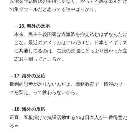
政治を問題解決の手段じゃなく、やってる感を出すだけ
の集金ツールだと思ってる連中ばっかり。
→16. 海外の反応
本来、民主主義国家は過激派を抑え込むはずなんだけ
どな。最近のアメリカはアレだけど。日本とイギリス
に共通してるのは、右派の洗脳にどっぷり浸かった立
憲君主制ってところか。
→17. 海外の反応
批判的思考が足りないんだよ。義務教育で「情報のソー
スを疑え」って教わらないから。
→18. 海外の反応
正直、看板掲げて抗議活動するのは日本人が一番得意だ
ろｗ