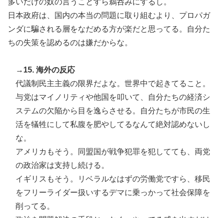
多いだけの奴の言うことすら鵜呑みにするし。
日本政府は、国内の本当の問題に取り組むより、プロパガ
ンダに騙される層をなだめる方が楽だと思ってる。自分た
ちの失策を認めるのは嫌だからな。
→15. 海外の反応
代議制民主主義の限界だよな。世界中で起きてること。
与党はマイノリティや他国を叩いて、自分たちの経済シ
ステムの欠陥から目を逸らさせる。自分たちが市民の生
活を犠牲にして私腹を肥やしてるなんて絶対認めないし
な。
アメリカもそう。同盟国が戦争犯罪を犯してても、両党
の政治家は支持し続ける。
イギリスもそう。リベラルなはずの労働党ですら、移民
をフリーライダー扱いするデマに乗っかって社会保障を
削ってる。