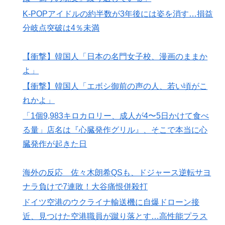
K-POPアイドルの約半数が3年後には姿を消す…損益
分岐点突破は4％未満
【衝撃】韓国人「日本の名門女子校、漫画のままか
よ」
【衝撃】韓国人「エボシ御前の声の人、若い頃がこ
れかよ」
「1個9,983キロカロリー、成人が4〜5日かけて食べ
る量」店名は『心臓発作グリル』、そこで本当に心
臓発作が起きた日
海外の反応 佐々木朗希QSも、ドジャース逆転サヨ
ナラ負けで7連敗！大谷痛恨併殺打
ドイツ空港のウクライナ輸送機に自爆ドローン接
近、見つけた空港職員が蹴り落とす…高性能プラス