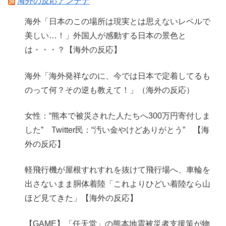
海外の反応アンテナ
海外「日本のこの場所は現実とは思えないレベルで
美しい…！」外国人が感動する日本の景色と
は・・・？【海外の反応】
海外「海外発祥なのに、今では日本で定着してるも
のって何？その逆も教えて！」（海外の反応）
女性：“熊本で被災された人たちへ300万円寄付しま
した” Twitter民：“汚い金やけどありがとう” 【海
外の反応】
軽飛行機が屋根すれすれを抜けて飛行場へ、車輪を
出さないまま胴体着陸「これよりひどい着陸なら山
ほど見てきた」【海外の反応】
【GAME】「任天堂」の熊本地震被災者支援策が物