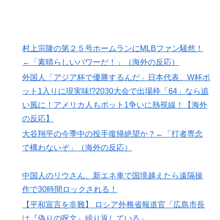
村上宗隆の第２５号ホームランにMLBファン騒然！
←「素晴らしいパワーだ！」（海外の反応）
外国人「アジア杯で優勝するんだ」日本代表、W杯ポ
ット1入りに現実味!?2030大会で出場枠「64」なら追
い風に！アメリカ人もポット1争いに熱視線！【海外
の反応】
大谷翔平の今季中の投手復帰絶望か？←「打者専念
で構わないぞ」（海外の反応）
中国人のリウさん、新エネ車で国境越えたら遠隔操
作で30時間ロックされる！
【平和宣言を非難】 ロシア外務省報道官「広島市長
は『偽りの呪文』繰り返している」