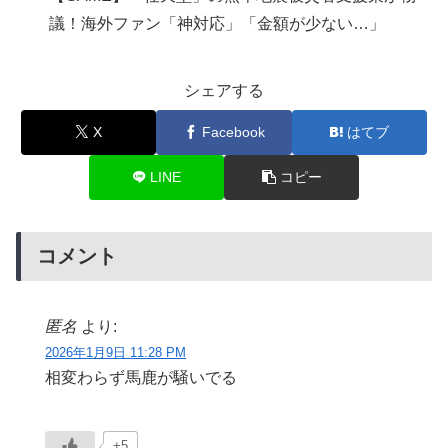
議！海外ファン「神対応」「金額が少ない…」
シェアする
X
Facebook
はてブ
LINE
コピー
コメント
匿名
より:
2026年1月9日 11:28 PM
相変わらず馬鹿が騒いでる
+5