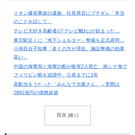
決勝も調査すべきと主張！」→「英国メディアも一斉に
指摘‥」
イオン爆発事故の遺族、社長発言にブチギレ「本当
アメリカ「お前らの国でしか愛されてないものってあ
▶
のことを話して」
る？」日本「納豆」
テレビ大好き高齢者の｢テレビ離れ｣が始まった…
イチローさん「僕は本を読まない。好きなアニメはドラ
▶
東京駅近くに「地下シェルター」整備を正式表明…
ゴンボール」【海外の反応】
小池百合子知事「多くの方が滞在、施設整備の効果
スカトロ野郎「今日仕事が終わったらやっとうんこが食
▶
高い」
べられるぞ」←こんなやつが実在する事実
中国の海警局と海軍の船が衝突2人死亡 南シナ海で
日本旅行キャンセルすべきか…1万年ぶり史上最大級の
▶
フィリピン船を追跡中、公表までに1年
火山の兆し＝韓国の反応
高配当をうたった「みんなで大家さん」→実態は
海外「日本なんて行くんじゃなかった…」 日本を知っ
▶
2881億円の債務超過
てしまったディズニー信者、帰国後『本家』に失望する
事態に
目次
韓国人「我が国がクウェート戦で行った審判買収が本当
▶
に深刻である理由がこちら…」→「これはダメなやつ…
（ﾌﾞﾙﾌﾞﾙ」＝韓国の反応