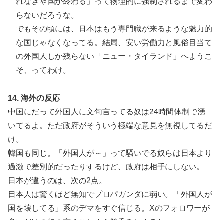
れなきゃ国が終わる」って物理的に強制されるまで変わ
らないだろうな。
でもその頃には、日本はもう専門職が来るような魅力的
な国じゃなくなってる。結局、安い労働力と風俗目当て
の外国人しか残らない「ニュー・タイランド」へようこ
そ、ってわけ。
14. 海外の反応
中国にだって外国人に文句言ってる奴は24時間体制で湧
いてるよ。ただ政府がそういう極端な意見を無視してるだ
け。
韓国も同じ。「外国人が～」って騒いでる奴らは日本より
過激で差別的だったりするけど、政府は相手にしない。
日本が違うのは、次の2点。
日本人は驚くほど無知でプロパガンダに弱い。「外国人が
国を壊してる」系のデマをすぐ信じる。Xのフォロワーが