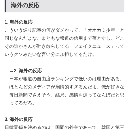
海外の反応
韓国人「熊本地震で見る日本の土木技術の完全勝利をご
▶
覧ください」→「これはすごいわ」「こういうのを見る
と日本人は何か適当に作る感じがしない・・・」「あれ
1. 海外の反応
がまさに経験値である」
こういう煽り記事の何がダメかって、「オオカミ少年」と
【衝撃】韓国人「エボシ御前の声の人、若い頃がこれか
▶
同じなんだよな。まともな報道の信用まで落とすし、どこ
よ」
ぞの誰かさんが吐き散らしてる「フェイクニュース」って
大地震が起きても手術をやり遂げる日本の医療チーム、
▶
いうクソみたいな言い分に加担してるだけ。
海外でも凄すぎると絶賛
海外「海外発祥なのに、今では日本で定着してるものっ
▶
→2. 海外の反応
て何？その逆も教えて！」（海外の反応）
日本が報道の自由度ランキングで低いのは理由がある。
軽飛行機が屋根すれすれを抜けて飛行場へ、車輪を出さ
▶
ほとんどのメディアが扇情的すぎるんだよ。俺が好きな
ないまま胴体着陸「これよりひどい着陸なら山ほど見て
毎日新聞でさえそう。結局、感情を煽ってなんぼだと思
きた」【海外の反応】
ってるだろ。
海外「日本人はなんて気高いんだ！」 英高級紙も驚愕
▶
した極限の中の日本人の姿に世界が衝撃
3. 海外の反応
韓国人「過去のW杯で韓国代表がドーピング検査をすり
▶
日韓関係を決めるのは二国間の外交であって、韓国と第三