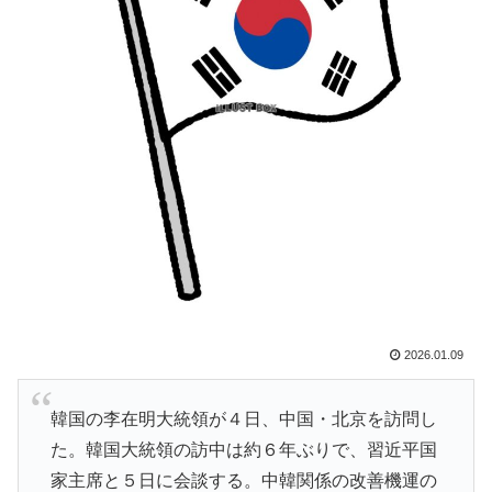
転向させないのはなんで？ → 「100mとマラソンの違
い」「先発は2－3種類の一級品の変化球が必要だから
な」
韓国人「日本メディアが大型台風13号が急カーブで韓国
▶
方面に向かって来ると予報！」→「予想外の進路‥」
【海外の反応】アルゼンチン協会、FIFA会長に確固たる
▶
支持を表明「隠す気もないんだなｗ」
外国人「日本の未来は安泰だ」16歳MF三井寺眞、衝撃
▶
ゴール！久保建英超え歴代2位の記録！3得点に絡む活躍
で海外絶賛！【海外の反応】
海外「親が買った覚えのないプレゼントが山積みなのに
▶
2026.01.09
誰も騒がない」サンタ映画最大の設定の穴…？
海外「さすが日本！」日本とドイツの仕事効率の差が分
▶
韓国の李在明大統領が４日、中国・北京を訪問し
かる数字に海外が大騒ぎ
た。韓国大統領の訪中は約６年ぶりで、習近平国
外国人「アジア杯で優勝するんだ」日本代表、W杯ポッ
▶
家主席と５日に会談する。中韓関係の改善機運の
ト1入りに現実味!?2030大会で出場枠「64」なら追い風