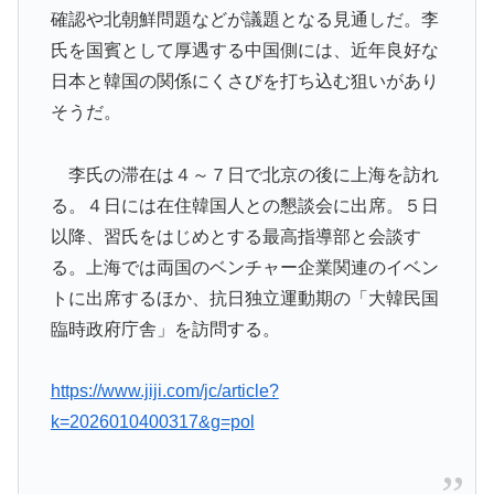
確認や北朝鮮問題などが議題となる見通しだ。李
に！アメリカ人もポット1争いに熱視線！【海外の反
氏を国賓として厚遇する中国側には、近年良好な
応】
日本と韓国の関係にくさびを打ち込む狙いがあり
大地震が起きても手術をやり遂げる日本の医療チーム、
▶
そうだ。
海外でも凄すぎると絶賛
新聞さん、壮大な縦読みを仕込んでしまうwww
▶
李氏の滞在は４～７日で北京の後に上海を訪れ
海外「素晴らしい！」日本が買収したUSスチール驚異
▶
る。４日には在住韓国人との懇談会に出席。５日
の大復活に米国人が大喜び
以降、習氏をはじめとする最高指導部と会談す
日本「俺は有名な武士の家系だけど世界のみんなは先祖
▶
る。上海では両国のベンチャー企業関連のイベン
に偉人っている？」
トに出席するほか、抗日独立運動期の「大韓民国
韓国人「フランスの有力紙も大韓サッカー協会前代未聞
▶
臨時政府庁舎」を訪問する。
の不祥事を詳細に報道！」→「国際的スキャンダルに発
展してしまう‥」
https://www.jiji.com/jc/article?
大地震が起きても手術をやり遂げる日本の医療チーム、
▶
k=2026010400317&g=pol
海外でも凄すぎると絶賛
韓国人「日本メディアが2002年ワールドカップ韓国準
▶