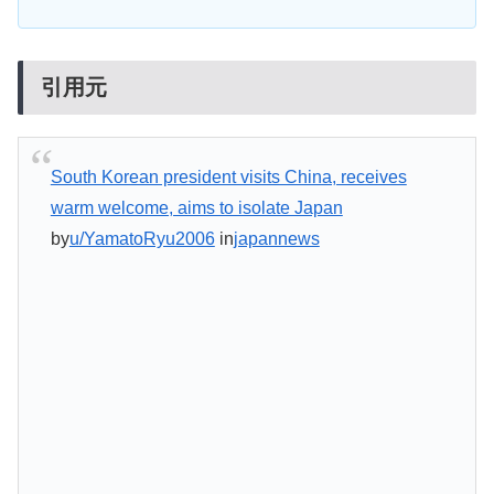
引用元
South Korean president visits China, receives
warm welcome, aims to isolate Japan
by
u/YamatoRyu2006
in
japannews