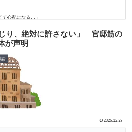
てて心配になる…」
低すぎる、何故なのか」
じり、絶対に許さない」 官邸筋の
？」→「想像以上に意見が割れてしまう‥」
体が声明
レシートを二度見した」値上げで買うのをやめたもの…
議論
ホ画面だとイマナガ節を炸裂「NPBでは面白さが必須条
ス加入へ「アーセナルサポの好きなクラブで良かった」
体数が急減」
の大揺れが凄まじい状況だ」
アニメ化した米人気SF作品に絶賛の声が殺到中
2025.12.27
にブロックされててウケた」→結末がめっちゃおもろい