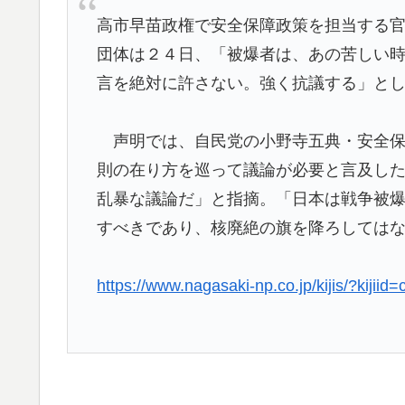
ｗｗｗ【タイ人の反応】
高市早苗政権で安全保障政策を担当する
団体は２４日、「被爆者は、あの苦しい
韓国政府、謝罪をすれば賠償を放棄する案を
▶
言を絶対に許さない。強く抗議する」と
海外の反応：熊本の病院で手術中に熊本地震
▶
りに海外大絶賛
声明では、自民党の小野寺五典・安全保
増水した川に取り残されたアライグマ、パド
▶
則の在り方を巡って議論が必要と言及し
応】
乱暴な議論だ」と指摘。「日本は戦争被
海外「StumbleUponが恋しいんじゃない、
▶
すべきであり、核廃絶の旗を降ろしては
サイトの話
韓国人「U17日本代表、決勝で中国を破りア
▶
https://www.nagasaki-np.co.jp/kijis/?kij
で落ちたのに・・・もう越えられない壁にな
はもうどんなに精神勝利したところで超えら
フランス人「欲張りすぎだ」中村敬斗、ランス
▶
サポの本音がこれ！【海外の反応】