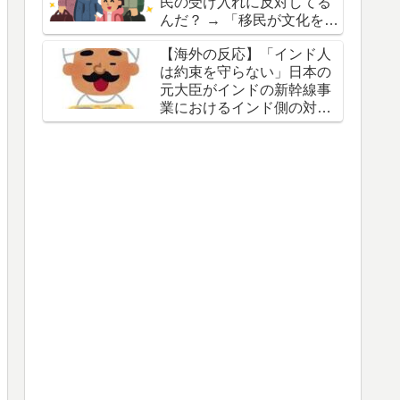
民の受け入れに反対してる
んだ？ → 「移民が文化を破
壊すると思ってるからな」
【海外の反応】「インド人
「他国の失敗を見てきたか
は約束を守らない」日本の
らだろ」
元大臣がインドの新幹線事
業におけるインド側の対応
を批判