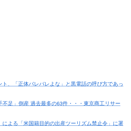
？」日本「エスカレーターの立つ位置」
理観の高さに海外が超感動
食、一生食えないなら何を捨てる？」
「米国籍目的の出産ツーリズム禁止令」に署名…寄生侵
七回制」導入に異議申す！ドーム球場でやれ
と好守備で大谷ドジャース撃破に貢献「トレードされなく
ント、「正体バレバレよな」と黒電話の呼び方であっ
ｗｗｗｗｗｗｗｗｗｗｗｗｗｗｗｗｗｗｗｗ
市と結んだ約束を守らないことに海外大騒ぎ！（海外の反
人手不足」倒産 過去最多の63件・・・東京商工リサー
ことを言ってくれているぞ！アメリカの良さを再発見で
」による「米国籍目的の出産ツーリズム禁止令」に署