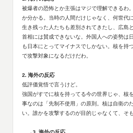
被爆者の恐怖とか主張はマジで理解できるわ
か分かる。当時の人間だけじゃなく、何世代
生き残った人たちも差別されてきたし、広島
首相には賛成できないな。外国人への姿勢は
も日本にとってマイナスでしかない。核を持
で攻撃対象になるだけだわ。
2. 海外の反応
低評価覚悟で言うけど。
強国がすでに核を持ってる今の世界じゃ、核
事なのは「先制不使用」の原則。核は自衛の
い。誰かを攻撃するのが目的じゃなくて、そ
→3. 海外の反応