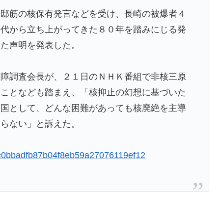
官邸筋の核保有発言などを受け、長崎の被爆者４
時代から立ち上がってきた８０年を踏みにじる発
日本側に提示するも拒否される＝韓国の反応
した声明を発表した。
が発生、大揺れの中でも患者を守った医師たちの対応ぶ
障調査会長が、２１日のＮＨＫ番組で非核三原
ルボードで救助されて人の脚の下に潜り込む【海外の反
たことなども踏まえ、「核抑止の幻想に基づいた
爆国として、どんな困難があっても核廃絶を主導
あの頃のネットが面白すぎたんだ」1995〜2010年の消えた
ならない」と訴えた。
ジア杯優勝（通算5回目・最多優勝国）」→「韓国は8強
iid=c0bbadfb87b04f8eb59a27076119ef12
ってしまったね」「韓国は監督の問題が大きい」「日本
れない壁である」
残留の可能性を会長が示唆！移籍金が交渉の壁に..現地