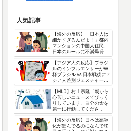
人気記事
【海外の反応】「日本人は
細かすぎるんだよ！」都内
マンションの中国人住民、
日本のルールに不満爆発
【アジア人の反応】ブラジ
ルのインフルエンサーがW
杯ブラジル vs 日本戦後にア
ジア人差別ジェスチャーし
ている写真を投稿して炎上
【MLB】村上宗隆「朝から
中
心苦しいニュースでびっく
りしています。自分の命を
第一に行動してくださ
い。」 → 「本当に胸が痛
【海外の反応】日本は高齢
む」「最近大きな地震が多
化が進んでるのになんで移
くないか？」