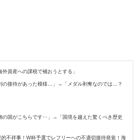
海外資産への課税で補おうとする」
判の接待があった模様…」→「メダル剥奪なのでは…？
」
側の国がこちらです‥」→「国境を越えた驚くべき歴史
衝撃的不祥事！W杯予選でレフリーへの不適切接待発覚！海