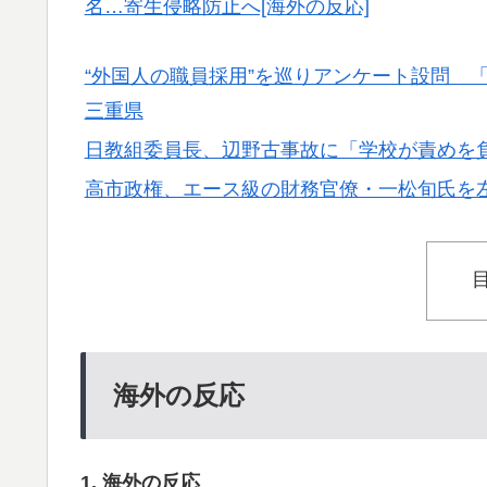
名…寄生侵略防止へ[海外の反応]
海外「先進国で日本だけパスポート所有率が
▶
【伝説の100得点、いまだ都市伝説扱い】海
“外国人の職員採用”を巡りアンケート設問
▶
三重県
【MLB】村上宗隆とルイス・アラエスの指標
▶
日教組委員長、辺野古事故に「学校が責めを
てくれ」
高市政権、エース級の財務官僚・一松旬氏を
【海外の反応】韓国が日本による竹島の領有権
▶
例行事だな」「他のことから国民の目をそら
英国人「ようこそ」冨安健洋、クリスタルパ
▶
が歓迎！アーセナルファンも祝福！【海外の
海外の反応
1. 海外の反応