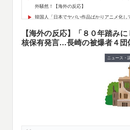
外騒然！【海外の反応】
韓国人「日本でヤバい作品ばかりアニメ化し
▶
海外「先進国で日本だけパスポート所有率が
▶
【海外の反応】「８０年踏みに
韓国人「世界で最も有名な日本人は誰なのか
▶
核保有発言…長崎の被爆者４団
海外「コーヒー1杯が6ドルって何なんだ、
▶
ニュース・
【海外の反応】今永昇太、好調の秘訣はスマ
▶
件なの？」
【海外の反応】冨安健洋がクリスタル・パレ
▶
韓国人「猛暑で〇〇も疲れ果てた…〇〇の個
▶
韓国人「熊本地震発生時の病院手術中に突然
▶
海外「ディズニーがゴミのようだ！」日本が
▶
日本人「敷地内に勝手に停めた車がバチバチ
▶