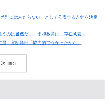
低すぎる、何故なのか」
外「バムの83点でようやく信じた」
 「差別にはあたらない」として公表する方針を決定
が完全に真逆 → 「予想通りの結果」「この2人は合体し
負うのは当然だ」 平和教育は「存在意義」
左遷 官邸幹部「協力的でなかったから」
主張に対して強く抗議したらしい → 「もはや毎年の恒
せるからお互いの政府にとって都合がいいんだよ」
レス加入が決定的に！メディカル検査をパス！現地サポ
目次
反応】