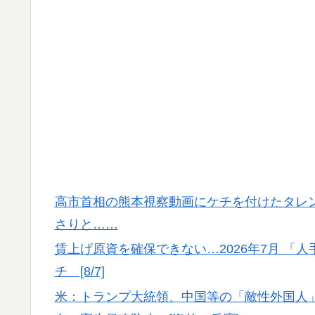
海外「お前らの国に他愛のない対立ってある
▶
海外「さすが日本！」日本の医療従事者の倫
▶
外国人「米・ジャガイモ・パン・麺の4大主
▶
米：トランプ大統領、「敵性外国人」による
▶
略防止へ[海外の反応]
【高校野球】ついに田中マー君が高野連の「
▶
海外の反応：鈴木誠也が豪快な弾丸19号HR
▶
て良かった」とカブスファン絶賛
高市首相の熊本視察動画にケチを付けたタレ
移民ベトナム女達の宅飲み、レベチｗｗｗｗ
▶
さりと……
海外「まるでトランプ」FIFAがW杯開催都
▶
賃上げ原資を確保できない…2026年7月 「
応）
チ [8/7]
海外「日本人がアメリカに対してとても良い
▶
米：トランプ大統領、中国等の「敵性外国人
きる！」