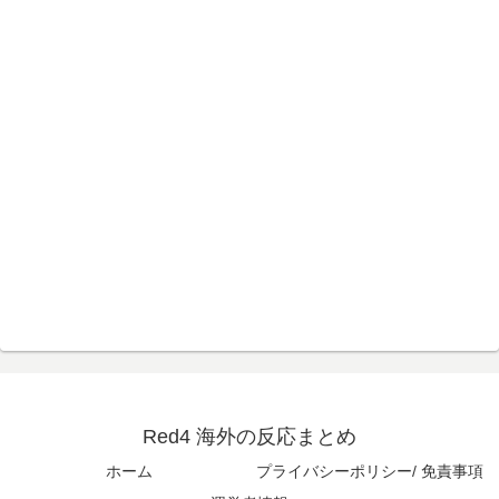
【ポーランドボール】
ガソリンスタンドで助けを求めた女性が連れ去られる瞬
▶
間！！
ガソリンスタンドで助けを求めた女性が連れ去られる瞬
▶
間！！
海外「誰か助けて！日本で不思議な瓶に入った飲み物を
▶
貰ったんだけど、これってどうやって開けるんだ！？」
【海外の反応】今永昇太、好調の秘訣はスマホ画面だと
▶
【海外の反応】
イマナガ節を炸裂「NPBでは面白さが必須条件なの？」
韓国人「日本でヤバい作品ばかりアニメ化してて心配に
▶
外国人「2002年W杯は?」韓国サッカーに衝撃的不祥
▶
なる…」
事！W杯予選でレフリーへの性的接待発覚！海外騒然！
【海外の反応】
海外「日本なんて行くんじゃなかった…」 日本を知って
▶
しまったディズニー信者、帰国後『本家』に失望する事
外国人「使い捨てだ」FIFA会長、辞任危機でトランプ政
▶
態に
権に泣き付くも無視されて海外失笑！【海外の反応】
日本人「世界のみんなは普段からタコを食べてるの？」
▶
【海外の反応】野球を観はじめたばかりなんだが大谷翔
▶
平って投手としてはどれくらいのレベルなの？ → 「トッ
海外「日本なんて行くんじゃなかった…」 日本を知って
▶
プ層ではあるが二刀流の影響で超一流とまでは言えない
しまったディズニー信者、帰国後『本家』に失望する事
イメージ」「投手に専念したらサイヤングも獲れると思
態に
Red4 海外の反応まとめ
うんだけどな」
海外「世界で日本を死守するぞ！」 日本の消防署を訪れ
▶
ホーム
プライバシーポリシー/ 免責事項
海外「誰か助けて！日本で不思議な瓶に入った飲み物を
▶
たちびっ子集団が世界をメロメロに