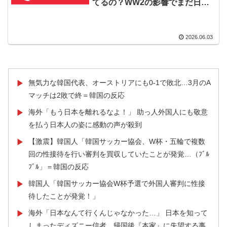
てるの？WW2の影響でまだ日本
落‥」
に対する反感って残ってるのか？
外国人「使い捨てだ」FIFA会長、辞任危機でトランプ政
▶
2026.06.03
権に泣き付くも無視されて海外失笑！【海外の反応】
【海外の反応】野球を観はじめたばかりなんだが大谷翔
▶
平って投手としてはどれくらいのレベルなの？ → 「トッ
プ層ではあるが二刀流の影響で超一流とまでは言えない
無気力な韓国代表、オーストリアにも0-1で敗北…3月のA
▶
イメージ」「投手に専念したらサイヤングも獲れると思
マッチは2敗で終＝韓国の反応
うんだけどな」
海外「もう日本を離れるなよ！」 助っ人外国人にも敬意
▶
【悲報】中川翔子(41)「Xはもう愚痴だらけだから開きた
▶
を払う日本人の姿に感動の声が殺到
くない」
【激震】韓国人「韓国サッカー協会、W杯・五輪で複数
▶
欧州「日本だけ反則だろ…」 世界の『日本びいき』にヨ
▶
回の性接待を行い審判を買収していたことが発覚…（ﾌﾞﾙ
ーロッパ全土から不満の声
ﾌﾞﾙ」＝韓国の反応
海外「うちは同じ日に二人とも不機嫌になるのは禁止。
▶
韓国人「韓国サッカー協会W杯予選で外国人審判に性接
▶
結婚四十年これでやってる」経験するまで信じてもらえ
待したことが発覚！」
ない結婚の話…？
海外「日本なんて行くんじゃなかった…」 日本を知って
▶
【スウェーデン-モロッコ】心配する理由はこれだけ…？
▶
しまったディズニー信者、帰国後『本家』に失望する事