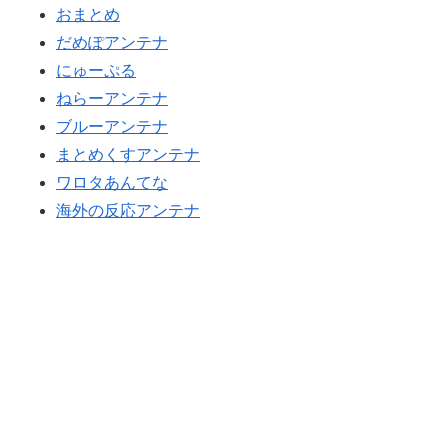
おまとめ
韓国人「SKハイニックスが10%台の暴落！外国人投資家
▶
海外「もう日本を離れるなよ！」 助っ人外国人にも敬意
▶
と機関が売り越しを仕掛けコスピが4%を超える大幅な下
だめぽアンテナ
を払う日本人の姿に感動の声が殺到
落‥」
にゅーぷる
海外「全部日本の真似だったのか…」 日本の普通のテレ
▶
ねらーアンテナ
韓国人「PSG、日本の鈴木彩艶に約60億円で正式オファ
▶
ビ番組が最新SNSの数十年先を行っていたと話題に
ー・・・」→「あいつがそれほどなのか（ﾌﾞﾙﾌﾞﾙ）」
ブルーアンテナ
AI「物の使い方を真剣に間違えてる人間を生成してみた
▶
「レギュラーとして出れるとは思わない...
まとめくすアンテナ
ｗｗｗｗ」
外国人「2002年W杯は?」韓国サッカーに衝撃的不祥
ワロタあんてな
▶
ライバルのリコに身体で賞金払わせる話やりてえ
▶
事！W杯予選でレフリーへの性的接待発覚！海外騒然！
海外の反応アンテナ
【海外の反応】
韓国人「日本には韓国みたいなドラッグストアがないの
▶
で韓国が羨ましくて羨ましくて仕方がないんだそうで
海外「うちは同じ日に二人とも不機嫌になるのは禁止。
▶
す」
結婚四十年これでやってる」経験するまで信じてもらえ
ない結婚の話…？
外国人「2002年W杯は?」韓国サッカーに衝撃的不祥
▶
事！W杯予選でレフリーへの性的接待発覚！海外騒然！
【激震】韓国人「韓国サッカー協会、W杯・五輪で複数
▶
【海外の反応】
回の性接待を行い審判を買収していたことが発覚…（ﾌﾞﾙ
ﾌﾞﾙ」＝韓国の反応
【海外の反応】今永昇太、好調の秘訣はスマホ画面だと
▶
イマナガ節を炸裂「NPBでは面白さが必須条件なの？」
【スウェーデン-モロッコ】心配する理由はこれだけ…？
▶