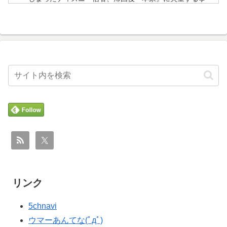
【ポーランドボール】
態に
【激震】韓国人「韓国サッカー協会、W杯・五輪で複数
▶
海外「世界で日本を死守するぞ！」 日本の消防署を訪れ
▶
回の性接待を行い審判を買収していたことが発覚…（ﾌﾞﾙ
たちびっ子集団が世界をメロメロに
ﾌﾞﾙ」＝韓国の反応
日本人「世界のみんなは普段からタコを食べてるの？」
▶
外国人「2002年W杯は?」韓国サッカーに衝撃的不祥
▶
外国人「2026年バロンドールは誰が受賞すべき?」エン
▶
事！W杯予選でレフリーへの性的接待発覚！海外騒然！
バペ、今季無冠でも初受賞か!?海外ファンが考える本命
【海外の反応】
とは!?【海外の反応】
韓国内で続く反日的雰囲気…日本不買運動の広報チラシ
▶
国際的な小咄 読者投稿 （ゼンマイ式）手間を楽しむ妄
▶
を受け取った日本人留学生困惑＝韓国の反応
想？
ロシア「お前らの国にある似非エッフェル塔を見せてく
▶
【海外の反応】冨安健洋がクリスタル・パレス加入へ
▶
れ！」
「アーセナルサポの好きなクラブで良かった」
韓国人「PSG、日本の鈴木彩艶に約60億円で正式オファ
▶
ロシア「お前らの国にある似非エッフェル塔を見せてく
▶
リンク
ー・・・」→「あいつがそれほどなのか（ﾌﾞﾙﾌﾞﾙ）」
れ！」
「レギュラーとして出れるとは思わない...
韓国内で続く反日的雰囲気…日本不買運動の広報チラシ
5chnavi
▶
人類は広島から何を学んだのか 原爆投下から81年、核
▶
を受け取った日本人留学生困惑＝韓国の反応
ウマーあんてな(ﾟдﾟ)
兵器が再び増え始めた世界【海外の反応・解説】