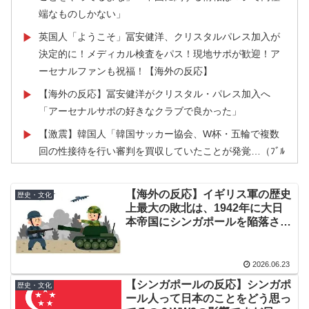
端なものしかない」
英国人「ようこそ」冨安健洋、クリスタルパレス加入が
▶
決定的に！メディカル検査をパス！現地サポが歓迎！ア
ーセナルファンも祝福！【海外の反応】
【海外の反応】冨安健洋がクリスタル・パレス加入へ
▶
「アーセナルサポの好きなクラブで良かった」
【激震】韓国人「韓国サッカー協会、W杯・五輪で複数
▶
回の性接待を行い審判を買収していたことが発覚…（ﾌﾞﾙ
ﾌﾞﾙ」＝韓国の反応
外国人「2026年バロンドールは誰が受賞すべき?」エン
▶
【海外の反応】イギリス軍の歴史
歴史・文化
上最大の敗北は、1942年に大日
バペ、今季無冠でも初受賞か!?海外ファンが考える本命
本帝国にシンガポールを陥落され
とは!?【海外の反応】
たことらしい
国際的な小咄 読者投稿 （ゼンマイ式）手間を楽しむ妄
▶
2026.06.23
想？
【シンガポールの反応】シンガポ
歴史・文化
韓国人「SKハイニックスが10%台の暴落！外国人投資家
▶
ール人って日本のことをどう思っ
と機関が売り越しを仕掛けコスピが4%を超える大幅な下