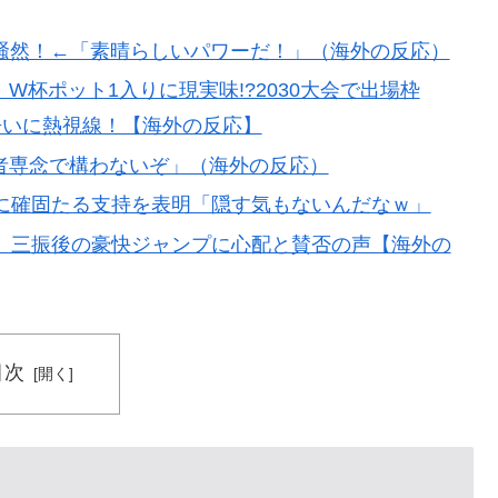
全勝利をご覧ください」→「これはすごいわ」「こうい
しない・・・」「あれがまさに経験値である」
騒然！←「素晴らしいパワーだ！」（海外の反応）
。思想関係なく応援しようよ」
杯ポット1入りに現実味!?2030大会で出場枠
争いに熱視線！【海外の反応】
外「バムの83点でようやく信じた」
者専念で構わないぞ」（海外の反応）
長に確固たる支持を表明「隠す気もないんだなｗ」
長に確固たる支持を表明「隠す気もないんだなｗ」
検査をすり抜けるように注射していたものがこちら…」
、三振後の豪快ジャンプに心配と賛否の声【海外の
のってある？」日本「納豆」
目次