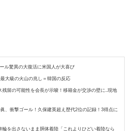
チール驚異の大復活に米国人が大喜び
上最大級の火山の兆し＝韓国の反応
残留の可能性を会長が示唆！移籍金が交渉の壁に..現地
寺眞、衝撃ゴール！久保建英超え歴代2位の記録！3得点に
車輪を出さないまま胴体着陸「これよりひどい着陸なら