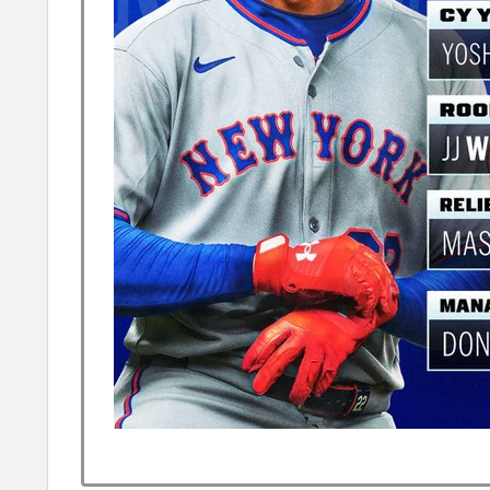
りに海外大絶賛
韓国が独自開発したと自慢する甘いトマト、
▶
が判明して大問題にw
新聞さん、壮大な縦読みを仕込んでしまうww
▶
韓国人「フランスの有力紙も大韓サッカー協
▶
ンダルに発展してしまう‥」
韓国人「熊本地震で見る日本の土木技術の完
▶
うのを見ると日本人は何か適当に作る感じが
【衝撃】韓国人「日本の名門女子校、漫画の
▶
【MLB】化け物みたいな球を投げるクローザー
▶
ソンの違い」「先発は2－3種類の一級品の変
外国人「アジア杯で優勝するんだ」日本代表、W
▶
ら追い風に！アメリカ人もポット1争いに熱