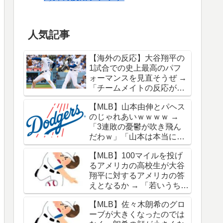
人気記事
【海外の反応】大谷翔平の
1試合での史上最高のパフ
ォーマンスを見直そうぜ →
「チームメイトの反応が凄
さを物語ってるな」「ワー
【MLB】山本由伸とパヘス
ルドシリーズで延長18回ま
のじゃれあいｗｗｗｗ →
でいった試合も凄かった」
「3連敗の憂鬱が吹き飛ん
だわｗ」「山本は本当にオ
シャレだな」
【MLB】100マイルを投げ
るアメリカの高校生が大谷
翔平に対するアメリカの答
えとなるか → 「若いうちか
ら神格化されても期待通り
【MLB】佐々木朗希のグロ
のキャリアを築けるのはほ
ーブが大きくなったのでは
んの一握りだからな」「大