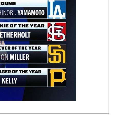
実はそこら辺のトマトに砂糖水を注入していただけなの
w
会前代未聞の不祥事を詳細に報道！」→「国際的スキャ
全勝利をご覧ください」→「これはすごいわ」「こうい
しない・・・」「あれがまさに経験値である」
ままかよ」
を先発に転向させないのはなんで？ → 「100mとマラ
化球が必要だからな」
杯ポット1入りに現実味!?2030大会で出場枠「64」な
視線！【海外の反応】