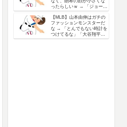
なく、朗希の顔が小さくな
谷の名前を出したのはクリ
ったらしいｗ → 「ジョーク
ック数稼ぎでしかないわ」
が出るってことは絶好調の
【MLB】山本由伸はガチの
証拠だな」「癖なのか精神
ファッションモンスターだ
的なものなのか分からない
な → 「とんでもない時計を
がいい方向に進んだのはい
つけてるな」「大谷翔平と
いことだ」
は真逆だな」