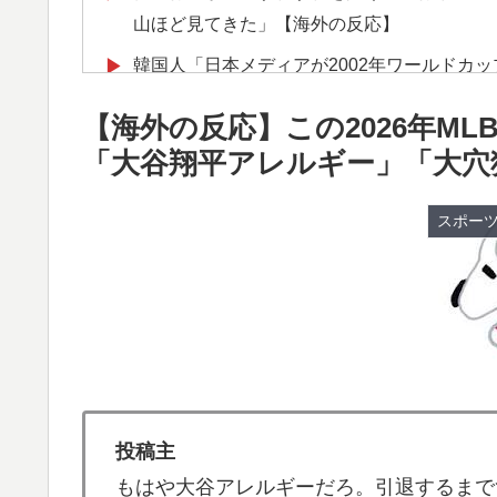
山ほど見てきた」【海外の反応】
韓国人「日本メディアが2002年ワールドカ
▶
も一斉に指摘‥」
【海外の反応】この2026年M
【衝撃】韓国人「エボシ御前の声の人、若い
▶
「大谷翔平アレルギー」「大穴
海外「全部日本の真似だったのか…」 日本の
▶
話題に
スポー
大地震が起きても手術をやり遂げる日本の医
▶
韓国人「トヨタが2027年に次世代ハイブリッ
▶
充電を目指す」
イチローさん「僕は本を読まない。好きなア
▶
韓国人「日本メディアが大型台風13号が急
▶
進路‥」
投稿主
もはや大谷アレルギーだろ。引退するまで
大地震が起きても手術をやり遂げる日本の医
▶