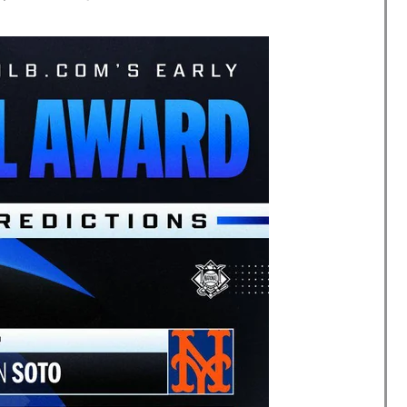
てるものって何？その逆も教えて！」（海外の反応）
うんこが食べられるぞ」←こんなやつが実在する事実
日本を知ってしまったディズニー信者、帰国後『本家』に
する日本人の反応をご覧ください・・・」→「」
積みなのに誰も騒がない」サンタ映画最大の設定の
級紙も驚愕した極限の中の日本人の姿に世界が衝撃
率の差が分かる数字に海外が大騒ぎ
かけて食べる量」店名は『心臓発作グリル』、そこで本当に
が発生、大揺れの中でも患者を守った医師たちの対応ぶ