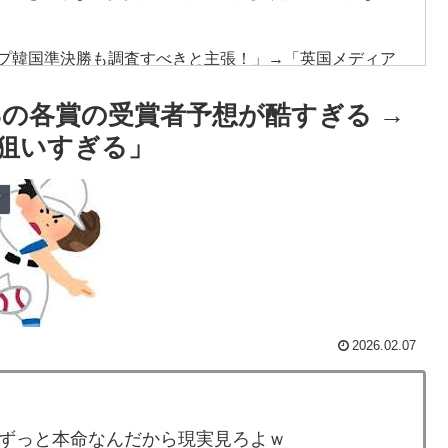
ップ韓国準決勝も調査すべきと主張！」→「英国メディア
LBの各賞の受賞者予想が酷すぎる →
頃がこれかよ」
狙いすぎる」
普通のテレビ番組が最新SNSの数十年先を行っていたと
ツ
療チーム、海外でも凄すぎると絶賛
ドバッテリーを導入へ！最大1000kmの航続距離や超高速
ニメはドラゴンボール」【海外の反応】
2026.02.07
カーブで韓国方面に向かって来ると予報！」→「予想外の
ずっと本命なんだから現実見ろよｗ
療チーム、海外でも凄すぎると絶賛