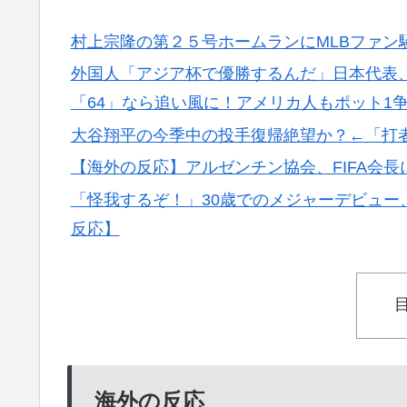
韓国人「熊本地震で見る日本の土木技術の完
▶
うのを見ると日本人は何か適当に作る感じが
村上宗隆の第２５号ホームランにMLBファン
ぺこぱ松蔭寺「みんな右とか左とか拘りすぎ
▶
外国人「アジア杯で優勝するんだ」日本代表、W
「64」なら追い風に！アメリカ人もポット1
【伝説の100得点、いまだ都市伝説扱い】海
▶
大谷翔平の今季中の投手復帰絶望か？←「打
【海外の反応】アルゼンチン協会、FIFA会
▶
【海外の反応】アルゼンチン協会、FIFA会
韓国人「過去のW杯で韓国代表がドーピング
▶
「怪我するぞ！」30歳でのメジャーデビュー
→「恥ずかしい…（ﾌﾞﾙﾌﾞﾙ」＝韓国の反応
反応】
アメリカ「お前らの国でしか愛されてないも
▶
海外の反応