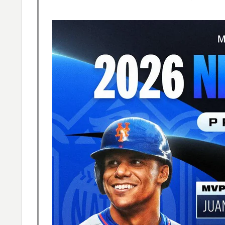
海外「海外発祥なのに、今では日本で定着し
▶
スカトロ野郎「今日仕事が終わったらやっと
▶
海外「日本なんて行くんじゃなかった…」 
▶
失望する事態に
韓国人「大韓航空の熊本地震飲料水支援に対
▶
海外「親が買った覚えのないプレゼントが山
▶
穴…？
海外「日本人はなんて気高いんだ！」 英高
▶
海外「さすが日本！」日本とドイツの仕事効
▶
「1個9,983キロカロリー、成人が4〜5日
▶
心臓発作が起きた日
海外の反応：熊本の病院で手術中に熊本地震
▶