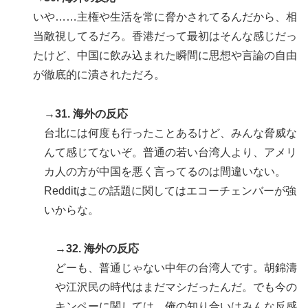
いや……主権や生活を常に脅かされてるんだから、相
当敵視してるだろ。香港だって最初はそんな感じだっ
たけど、中国に飲み込まれた瞬間に思想や言論の自由
が徹底的に潰されただろ。
→31. 海外の反応
台北には何度も行ったことあるけど、みんな脅威な
んて感じてないぞ。普通の若い台湾人より、アメリ
カ人の方が中国を悪く言ってるのは間違いない。
Redditはこの話題に関してはエコーチェンバーが強
いからな。
→32. 海外の反応
どーも、普通じゃない中年の台湾人です。胡錦濤
や江沢民の時代はまだマシだったんだ。でも今の
キンペーに関しては、俺の知り合いはみんな反感