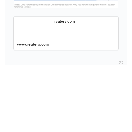
トが面白すぎたんだ」1995〜2010年の消えたサイトの
話
海外「日本人がアメリカに対してとても良いことを言っ
▶
reuters.com
てくれているぞ！アメリカの良さを再発見できる！」
韓国人「意外に日本との関係が深い地球の裏側の国がこ
▶
www.reuters.com
ちらです‥」→「国境を越えた驚くべき歴史のつなが
り‥」
韓国人「U17日本代表、決勝で中国を破りアジア杯優勝
▶
（通算5回目・最多優勝国）」→「韓国は8強で落ちたの
に・・・もう越えられない壁になってしまったね」「韓
国は監督の問題が大きい」「日本はもうどんなに精神勝
利したところで超えられない壁である」
外国人「2002年W杯は?」韓国サッカーに衝撃的不祥
▶
事！W杯予選でレフリーへの不適切接待発覚！海外騒
然！【海外の反応】
海外の反応：鈴木誠也が豪快な弾丸19号HRと好守備で
▶