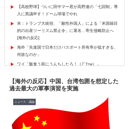
【高校野球】ついに田中マー君が高野連の「七回制」導
▶
入に異議申す！ドーム球場でやれ
米：トランプ大統領、「敵性外国人」による「米国籍目
▶
的の出産ツーリズム禁止令」に署名…寄生侵略防止へ
[海外の反応]
海外「先進国で日本だけパスポート所有率が低すぎる、
▶
何故なのか」
ワイ「飯食う前にうんちしたろ！（ﾌﾞﾘｯw）」
▶
日本人「世界のみんなは普段からタコを食べてるの？」
▶
【海外の反応】中国、台湾包囲を想定した
海外「コーヒー1杯が6ドルって何なんだ、レシートを二
▶
過去最大の軍事演習を実施
度見した」値上げで買うのをやめたもの…
韓国人「熊本地震発生時の病院手術中に突然の大揺れが
▶
ニュース・議論
凄まじい状況だ」
【海外の反応】冨安健洋がクリスタル・パレス加入へ
▶
「アーセナルサポの好きなクラブで良かった」