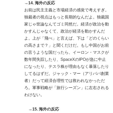
→14. 海外の反応
お前は民主主義と市場経済の感覚で考えすぎ。
独裁者の視点はもっと長期的なんだよ。独裁国
家じゃ世論なんてゴミ同然だ。経済が政治を動
かすんじゃなくて、政治が経済を動かすんだ
よ。上が「飛べ」と言えば、下は「どのくらい
の高さまで？」と聞くだけだ。もし中国がお前
の言うような国だったら、イーロン・マスクが
数年間失踪したり、SpaceXのIPOが急に中止
になったり、テスラ株が理由もなく暴落したり
してるはずだ。ジャック・マー（アリババ創業
者）だって経済合理性では救われなかっただ
ろ。軍事戦略が「旅行シーズン」に左右される
わけない。
→15. 海外の反応