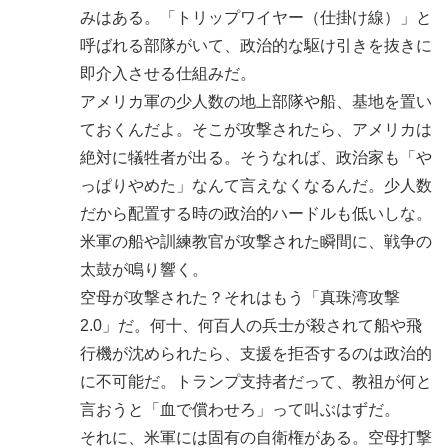
みはある。「トリップワイヤー（仕掛け線）」と
呼ばれる部隊がいて、政治的な駆け引きを抜きに
即介入させる仕組みだ。
アメリカ軍の少人数の地上部隊や船、基地を置い
ておくんだよ。そこが攻撃されたら、アメリカは
絶対に犠牲者が出る。そうなれば、政治家も「や
っぱりやめた」なんて言えなくなるんだ。少人数
だから配置する時の政治的ハードルも低いしな。
米軍の船や訓練教官が攻撃された瞬間に、戦争の
太鼓が鳴り響く。
空母が攻撃された？それはもう「真珠湾攻撃
2.0」だ。何十、何百人の兵士が殺されて船や飛
行機が沈められたら、支援を拒否するのは政治的
に不可能だ。トランプ支持者だって、教祖が何と
言おうと「血で償わせろ」って叫ぶはずだ。
それに、米軍には固有の自衛権がある。空母打撃