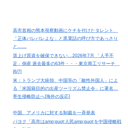
大谷ドジャース撃破に貢献「トレードされなくて良かっ
た」とカブスファン絶賛
高市首相の熊本視察動画にケチを付けたタレント、
「正体バレバレよな」と黒電話の呼び方であっさり
と……
賃上げ原資を確保できない…2026年7月 「人手不
足」倒産 過去最多の63件・・・東京商工リサーチ
[8/7]
米：トランプ大統領、中国等の「敵性外国人」によ
る「米国籍目的の出産ツーリズム禁止令」に署名…
寄生侵略防止へ[海外の反応]
中国、アメリカに対する制裁を一斉発表
パヨク「高市はamp;quot;人民amp;quot;を中国侵略戦