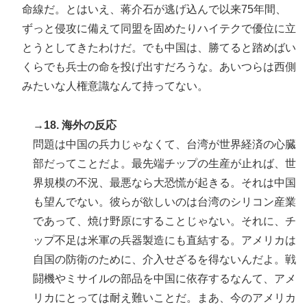
命線だ。とはいえ、蒋介石が逃げ込んで以来75年間、
ずっと侵攻に備えて同盟を固めたりハイテクで優位に立
とうとしてきたわけだ。でも中国は、勝てると踏めばい
くらでも兵士の命を投げ出すだろうな。あいつらは西側
みたいな人権意識なんて持ってない。
→18. 海外の反応
問題は中国の兵力じゃなくて、台湾が世界経済の心臓
部だってことだよ。最先端チップの生産が止れば、世
界規模の不況、最悪なら大恐慌が起きる。それは中国
も望んでない。彼らが欲しいのは台湾のシリコン産業
であって、焼け野原にすることじゃない。それに、チ
ップ不足は米軍の兵器製造にも直結する。アメリカは
自国の防衛のために、介入せざるを得ないんだよ。戦
闘機やミサイルの部品を中国に依存するなんて、アメ
リカにとっては耐え難いことだ。まあ、今のアメリカ