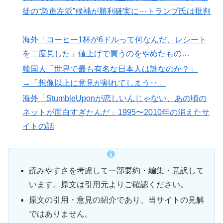
徒の“急進左派”候補が勝利確実に⋯トランプ氏は批判
海外「コーヒー1杯が6ドルって何なんだ、レシート
を二度見した」値上げで買うのをやめたもの…
韓国人「世界で最も有名な日本人は誰なのか？」
→「想像以上に意見が割れてしまう‥」
海外「StumbleUponが恋しいんじゃない、あの頃の
ネットが面白すぎたんだ」1995〜2010年の消えたサ
イトの話
読みやすさを考慮して一部要約・編集・意訳して
います。原文は引用元よりご確認ください。
原文の引用・意見の紹介であり、当サイトの見解
ではありません。