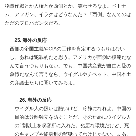
物量作戦とか人権とか西側とか、笑わせるなよ。ベトナ
ム、アフガン、イラクはどうなんだ？「西側」なんてのは
ただのプロパガンダだろ。
→25. 海外の反応
西側の帝国主義やCIAの工作を肯定するつもりはない
し、あれは犯罪的だと思う。アメリカが西側の模範だな
んて言うつもりもない。でも、中国共産党が自由と愛の
象徴だなんて言うなら、ウイグルやチベット、中国本土
の弁護士たちに聞いてみろよ。
→26. 海外の反応
ウイグル人の扱いは酷いけど、冷静になれよ。中国の
目的は分離独立を防ぐことだ。そのためにウイグル人
の1割以上を収容所に入れた。劣悪な環境だけど、死
のキャンプや終身刑の監獄ってわけじゃない。まあ、