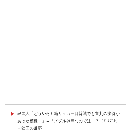
韓国人「どうやら五輪サッカー日韓戦でも審判の接待が
▶
あった模様…」→「メダル剥奪なのでは…？（ﾌﾞﾙﾌﾞﾙ」
＝韓国の反応