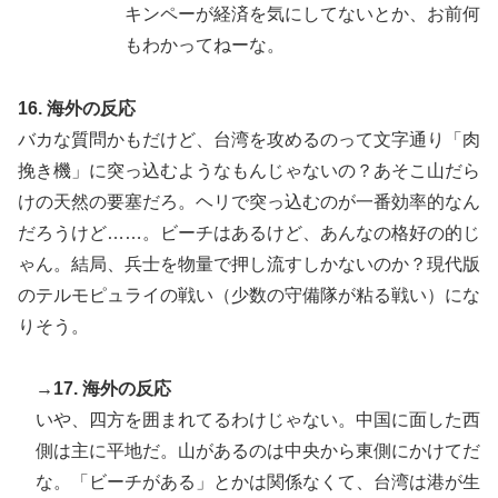
キンペーが経済を気にしてないとか、お前何
もわかってねーな。
16. 海外の反応
バカな質問かもだけど、台湾を攻めるのって文字通り「肉
挽き機」に突っ込むようなもんじゃないの？あそこ山だら
けの天然の要塞だろ。ヘリで突っ込むのが一番効率的なん
だろうけど……。ビーチはあるけど、あんなの格好の的じ
ゃん。結局、兵士を物量で押し流すしかないのか？現代版
のテルモピュライの戦い（少数の守備隊が粘る戦い）にな
りそう。
→17. 海外の反応
いや、四方を囲まれてるわけじゃない。中国に面した西
側は主に平地だ。山があるのは中央から東側にかけてだ
な。「ビーチがある」とかは関係なくて、台湾は港が生