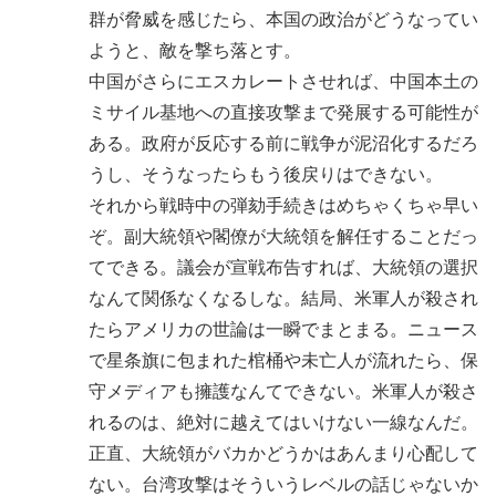
群が脅威を感じたら、本国の政治がどうなってい
ようと、敵を撃ち落とす。
中国がさらにエスカレートさせれば、中国本土の
ミサイル基地への直接攻撃まで発展する可能性が
ある。政府が反応する前に戦争が泥沼化するだろ
うし、そうなったらもう後戻りはできない。
それから戦時中の弾劾手続きはめちゃくちゃ早い
ぞ。副大統領や閣僚が大統領を解任することだっ
てできる。議会が宣戦布告すれば、大統領の選択
なんて関係なくなるしな。結局、米軍人が殺され
たらアメリカの世論は一瞬でまとまる。ニュース
で星条旗に包まれた棺桶や未亡人が流れたら、保
守メディアも擁護なんてできない。米軍人が殺さ
れるのは、絶対に越えてはいけない一線なんだ。
正直、大統領がバカかどうかはあんまり心配して
ない。台湾攻撃はそういうレベルの話じゃないか