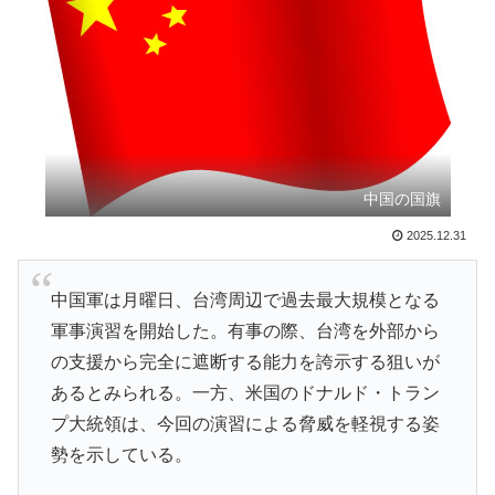
日本人「敷地内に勝手に停めた車がバチバチにブロック
▶
されててウケた」→結末がめっちゃおもろいｗｗｗ【タ
イ人の反応】
外国人「米・ジャガイモ・パン・麺の4大主食、一生食
▶
えないなら何を捨てる？」
【スウェーデン-モロッコ】心配する理由はこれだ
▶
中国の国旗
け…？【ポーランドボール】
2025.12.31
海外の反応：熊本の病院で手術中に熊本地震が発生、大
▶
揺れの中でも患者を守った医師たちの対応ぶりに海外大
絶賛
中国軍は月曜日、台湾周辺で過去最大規模となる
軍事演習を開始した。有事の際、台湾を外部から
フランス人「欲張りすぎだ」中村敬斗、ランス残留の可
▶
の支援から完全に遮断する能力を誇示する狙いが
能性を会長が示唆！移籍金が交渉の壁に..現地サポの本
音がこれ！【海外の反応】
あるとみられる。一方、米国のドナルド・トラン
プ大統領は、今回の演習による脅威を軽視する姿
【海外の反応】今永昇太、好調の秘訣はスマホ画面だと
▶
イマナガ節を炸裂「NPBでは面白さが必須条件なの？」
勢を示している。
【伝説の100得点、いまだ都市伝説扱い】海外「バムの
▶