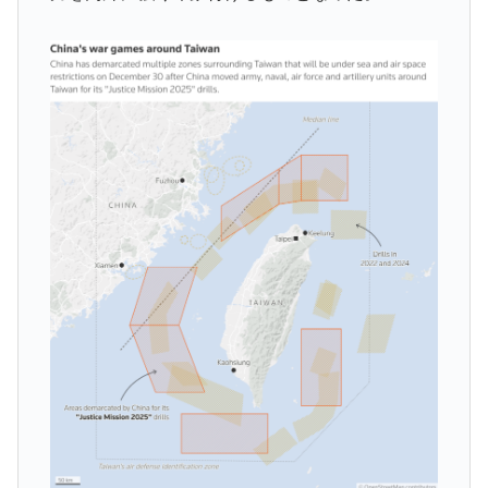
【海外の反応】韓国が日本による竹島の領有権主張に対
▶
して強く抗議したらしい → 「もはや毎年の恒例行事だ
な」「他のことから国民の目をそらせるからお互いの政
府にとって都合がいいんだよ」
英国人「ようこそ」冨安健洋、クリスタルパレス加入が
▶
決定的に！メディカル検査をパス！現地サポが歓迎！ア
ーセナルファンも祝福！【海外の反応】
増水した川に取り残されたアライグマ、パドルボードで
▶
救助されて人の脚の下に潜り込む【海外の反応】
海外「まるでトランプ」FIFAがW杯開催都市と結んだ約
▶
束を守らないことに海外大騒ぎ！（海外の反応）
【MLB】村上宗隆とルイス・アラエスの指標が完全に真
▶
逆 → 「予想通りの結果」「この2人は合体してくれ」
海外「ディズニーがゴミのようだ！」日本がアニメ化し
▶
た米人気SF作品に絶賛の声が殺到中
海外「StumbleUponが恋しいんじゃない、あの頃のネッ
▶