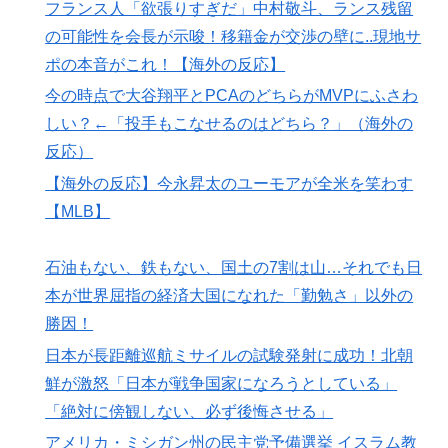
フランス人「欲張りすぎだ」中村敬斗、ランス残留
の可能性を会長が示唆！移籍金が交渉の壁に..現地サ
ポの本音がこれ！【海外の反応】
今の時点で大谷翔平とPCAのどちらがMVPにふさわ
しい？←「投手もこなせるのはどちら？」（海外の
反応）
【海外の反応】今永昇太のユーモアが全米を笑わす
【MLB】
石油もない、鉄もない、国土の7割は山…それでも日
本が世界屈指の経済大国になれた「勤勉さ」以外の
勝因！
日本が長距離巡航ミサイルの試験発射に成功！北朝
鮮が激怒「日本が戦争国家になろうとしている」
「絶対に傍観しない、必ず後悔させる」
アメリカ・ミシガン州の民主党予備選挙 イスラム教