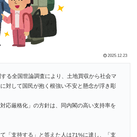
ニメはドラゴンボール」【海外の反応】
る暗黙の伝統がこちら・・・」
長に断固たる支持を表明「隠す気もないんだなｗ」
いものが多い気がする → 「日本のIT業界は色々と問題
2025.12.23
不思議」
全勝利をご覧ください」→「これはすごいわ」「こうい
関する全国世論調査により、土地買収から社会マ
しない・・・」「あれがまさに経験値である」
題に対して国民が抱く根強い不安と懸念が浮き彫
間！！
級紙も驚愕した極限の中の日本人の姿に世界が衝撃
の対応厳格化」の方針は、同内閣の高い支持率を
てて心配になる…」
水する南仏の湖「肝心の場面で毎回カメラが逃げる」
て「支持する」と答えた人は71%に達し、「支