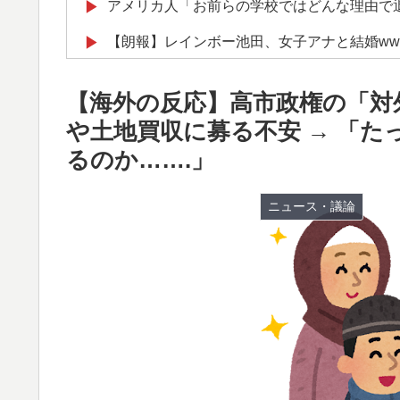
アメリカ人「お前らの学校ではどんな理由で
▶
【朗報】レインボー池田、女子アナと結婚ww
▶
海外「お前らの国に他愛のない対立ってある
▶
【海外の反応】高市政権の「対
韓国人「とある日本の飲食店で、韓国人店員
▶
や土地買収に募る不安 → 「た
海外「剣が二回斬り合っただけで折れるのは
▶
るのか…….」
由…
韓国人「残酷だった日帝強占期前後の写真を
ニュース・議論
▶
フランス人「欲張りすぎだ」中村敬斗、ランス
▶
サポの本音がこれ！【海外の反応】
日本旅行キャンセルすべきか…1万年ぶり史
▶
韓国人「猛暑で〇〇も疲れ果てた…〇〇の個
▶
外国人「使い捨てだ」FIFA会長、辞任危機
▶
の反応】