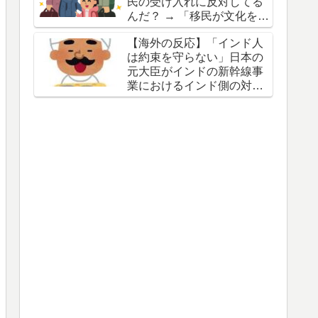
民の受け入れに反対してる
んだ？ → 「移民が文化を破
壊すると思ってるからな」
【海外の反応】「インド人
「他国の失敗を見てきたか
は約束を守らない」日本の
らだろ」
元大臣がインドの新幹線事
業におけるインド側の対応
を批判