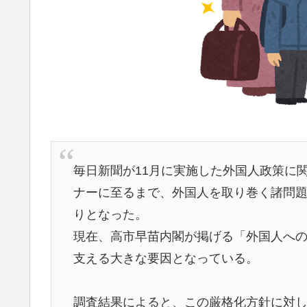
イチローさん「僕は本を読まない。好きなア
▶
韓国人「日本のアニメ業界で100年続いてい
▶
【海外の反応】アルゼンチン協会、FIFA会
▶
【海外の反応】日本のウェブサイトって質の低
▶
があるからな」「ゲームのUIは優れてるのに
韓国人「熊本地震で見る日本の土木技術の完
▶
毎日新聞が11月に実施した外国人政策に
うのを見ると日本人は何か適当に作る感じが
ナーに至るまで、外国人を取り巻く諸問
若いカバがワニを枕にしてしまうまさかの瞬
▶
りとなった。
海外「日本人はなんて気高いんだ！」 英高
▶
現在、高市早苗内閣が掲げる「外国人へ
韓国人「日本でヤバい作品ばかりアニメ化し
▶
支える大きな要因となっている。
泳いでいる人のすぐ横に消防飛行艇が次々着
▶
【海外の反応】
調査結果によると、この厳格化方針に対し