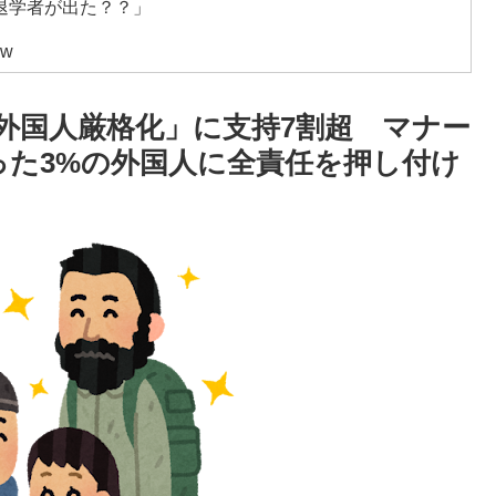
退学者が出た？？」
w
？」日本「エスカレーターの立つ位置」
外国人厳格化」に支持7割超 マナー
が韓国人団体客と口論になった理由がこちら・・・」
った3%の外国人に全責任を押し付け
どういうことなんだ」満点なのに二度と起動しない理
見てみよう」
残留の可能性を会長が示唆！移籍金が交渉の壁に..現地
上最大級の火山の兆し＝韓国の反応
体数が急減」
でトランプ政権に泣き付くも無視されて海外失笑！【海外