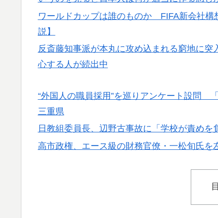
ワールドカップは誰のものか FIFA新会社
説】
反斎藤知事派が本丸に攻め込まれる窮地に突
心する人が続出中
“外国人の職員採用”を巡りアンケート設問
三重県
日教組委員長、辺野古事故に「学校が責めを
高市政権、エース級の財務官僚・一松旬氏を