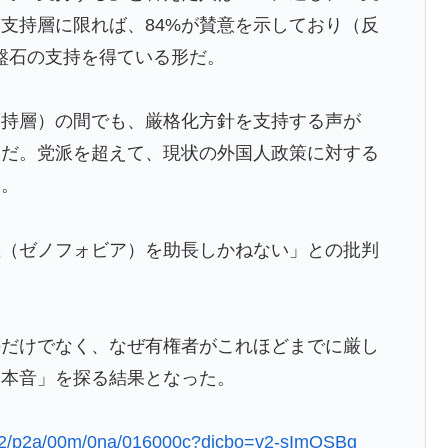
閣支持層に限れば、84%が賛意を示しており（反
運転文化がこちらです‥」→「日本人はこんなに徹底し
盤石の支持を得ている形だ。
う新たな症状「日本後PTSD」に海外が大騒ぎ
支持層）の間でも、厳格化方針を支持する声が
日本を知ってしまったディズニー信者、帰国後『本家』に
る点だ。党派を超えて、現状の外国人政策に対する
た。
構想が10日足らずで撤回された理由【海外の反応・解説】
往する中国www」
義（ゼノフォビア）を助長しかねない」との批判
寺眞、衝撃ゴール！久保建英超え歴代2位の記録！3得点に
るからね
持だけでなく、なぜ有権者がこれほどまでに厳し
「本音」を探る結果となった。
向けのITパスポート試験対策
ワールドカップ、オリンピック予選の記録削除を要求する
51212/p2a/00m/0na/016000c?dicbo=v2-sImQSBg