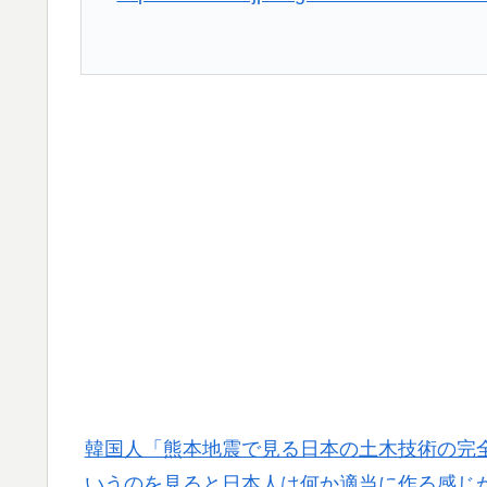
FIFA公式制裁を海外メディアが報道！」
【韓国の反応】また日本が竹島の領有権を主張
▶
本政府の支持率が落ちてきた時点でこの手の
韓国人「この夏、韓国人が東京へ行くしかな
▶
い…（ﾌﾞﾙﾌﾞﾙ」＝韓国の反応
韓国人「熊本地震で見る日本の土木技術の完
いうのを見ると日本人は何か適当に作る感じ