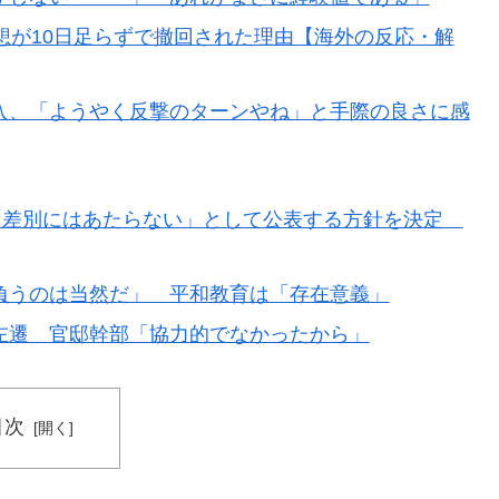
構想が10日足らずで撤回された理由【海外の反応・解
入、「ようやく反撃のターンやね」と手際の良さに感
 「差別にはあたらない」として公表する方針を決定
負うのは当然だ」 平和教育は「存在意義」
左遷 官邸幹部「協力的でなかったから」
目次