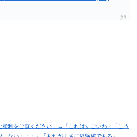
してきたぞ → 「この話題は永遠に終わらないな」「日
ニュースが出るのは予想できた」
い理由がこちら…」→「快適そうでめちゃくちゃ羨まし
全勝利をご覧ください」→「これはすごいわ」「こう
がしない・・・」「あれがまさに経験値である」