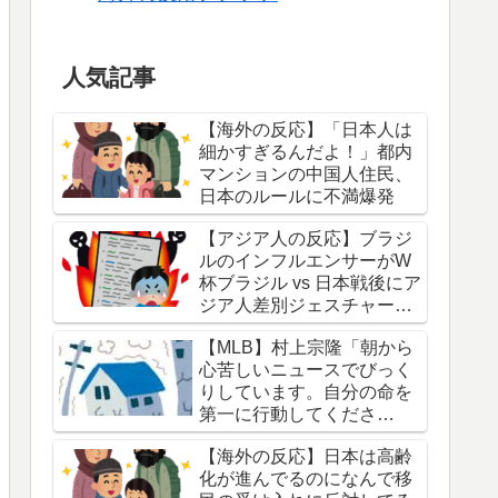
人気記事
【海外の反応】「日本人は
細かすぎるんだよ！」都内
マンションの中国人住民、
日本のルールに不満爆発
【アジア人の反応】ブラジ
ルのインフルエンサーがW
杯ブラジル vs 日本戦後にア
ジア人差別ジェスチャーし
ている写真を投稿して炎上
【MLB】村上宗隆「朝から
中
心苦しいニュースでびっく
りしています。自分の命を
第一に行動してくださ
い。」 → 「本当に胸が痛
【海外の反応】日本は高齢
む」「最近大きな地震が多
化が進んでるのになんで移
くないか？」