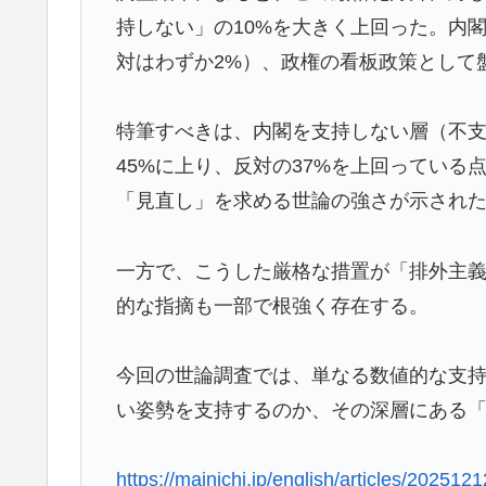
持しない」の10%を大きく上回った。内
韓国人「韓国人が衝撃を受けた意外な日本の
▶
ている‥」
対はわずか2%）、政権の看板政策として
海外「あるある！」日本を旅行した外国人が患
▶
特筆すべきは、内閣を支持しない層（不
海外「日本なんて行くんじゃなかった…」 
▶
45%に上り、反対の37%を上回ってい
失望する事態に
「見直し」を求める世論の強さが示され
ワールドカップは誰のものか FIFA新会社
▶
海外「消火栓もフェイクだから消防士が右往左
▶
一方で、こうした厳格な措置が「排外主
外国人「日本の未来は安泰だ」16歳MF三井
▶
的な指摘も一部で根強く存在する。
絡む活躍で海外絶賛！【海外の反応】
ストーカーガチ勢は僅かな情報で垢特定出来
▶
今回の世論調査では、単なる数値的な支
い姿勢を支持するのか、その深層にある
国際的な小咄 読者投稿 中小企業診断士受験者
▶
韓国人「韓国に10年間の出場権剥奪や過去
▶
https://mainichi.jp/english/articles/202