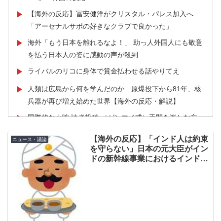
【海外の反応】冨安健洋がクリスタル・パレス加入へ
▶
「アーセナルサポの好きなクラブで良かった」
海外「もう日本を離れるなよ！」 助っ人外国人にも敬意
▶
を払う日本人の姿に感動の声が殺到
ライバルのリコに身体で賞金払わせる話やりてえ
▶
人類は広島から何を学んだのか 原爆投下から81年、核
▶
兵器が再び増え始めた世界【海外の反応・解説】
国際的な小咄 読者投稿 （ゼンマイ式）手間を楽しむ妄
▶
想？
【海外の反応】「インド人は約束
ニュース・議論
欧州「日本だけ反則だろ…」 世界の『日本びいき』にヨ
▶
を守らない」日本の元大臣がイン
ーロッパ全土から不満の声
ドの新幹線事業におけるインド側
の対応を批判
【海外の反応】野球を観はじめたばかりなんだが大谷翔
▶
平って投手としてはどれくらいのレベルなの？ → 「トッ
プ層ではあるが二刀流の影響で超一流とまでは言えない
イメージ」「投手に専念したらサイヤングも獲れると思