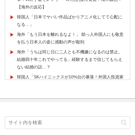
韓国、日本で韓国籍のインフルエンサーが7台の車に当て
▶
【海外の反応】
逃げして逮捕されたのに「また日本は嫌韓しようとして
韓国人「日本でヤバい作品ばかりアニメ化してて心配に
▶
いる」と決めつけて責任転嫁
なる…」
外国人「2026年バロンドールは誰が受賞すべき?」エン
▶
海外「もう日本を離れるなよ！」 助っ人外国人にも敬意
▶
バペ、今季無冠でも初受賞か!?海外ファンが考える本命
を払う日本人の姿に感動の声が殺到
とは!?【海外の反応】
海外「うちは同じ日に二人とも不機嫌になるのは禁止。
▶
外国人「2002年W杯は?」韓国サッカーに衝撃的不祥
▶
結婚四十年これでやってる」経験するまで信じてもらえ
事！W杯予選でレフリーへの性的接待発覚！海外騒然！
ない結婚の話…？
【海外の反応】
韓国人「SKハイニックスが10%台の暴落！外国人投資家
▶
韓国人「韓国サッカー協会W杯予選で外国人審判に性接
▶
と機関が売り越しを仕掛けコスピが4%を超える大幅な下
待したことが発覚！」
落‥」
韓国人「日本には韓国みたいなドラッグストアがないの
▶
海外「日本なんて行くんじゃなかった…」 日本を知って
▶
で韓国が羨ましくて羨ましくて仕方がないんだそうで
しまったディズニー信者、帰国後『本家』に失望する事
す」
態に
【激震】韓国人「韓国サッカー協会、W杯・五輪で複数
▶
ロシア「お前らの国にある似非エッフェル塔を見せてく
▶
回の性接待を行い審判を買収していたことが発覚…（ﾌﾞﾙ
れ！」