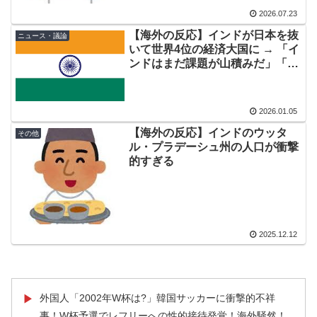
うんだけどな」
2026.07.23
海外「全部日本の真似だったのか…」 日本の普通のテレ
▶
【海外の反応】インドが日本を抜
ニュース・議論
ビ番組が最新SNSの数十年先を行っていたと話題に
いて世界4位の経済大国に → 「イ
ンドはまだ課題が山積みだ」「カ
海外「日本なんて行くんじゃなかった…」 日本を知って
▶
ースト制がなくならないとな」
しまったディズニー信者、帰国後『本家』に失望する事
態に
2026.01.05
【海外の反応】ネット上での中国のプロパガンダ工作っ
▶
【海外の反応】インドのウッタ
その他
てどれくらいあるんだろうな → 「どこの国も同じような
ル・プラデーシュ州の人口が衝撃
的すぎる
ことをやってるよな」「中国に関する情報はマジで両極
端なものしかない」
【海外の反応】今永昇太、好調の秘訣はスマホ画面だと
▶
イマナガ節を炸裂「NPBでは面白さが必須条件なの？」
2025.12.12
ロシア「お前らの国にある似非エッフェル塔を見せてく
▶
れ！」
韓国内で続く反日的雰囲気…日本不買運動の広報チラシ
▶
外国人「2002年W杯は?」韓国サッカーに衝撃的不祥
▶
を受け取った日本人留学生困惑＝韓国の反応
事！W杯予選でレフリーへの性的接待発覚！海外騒然！