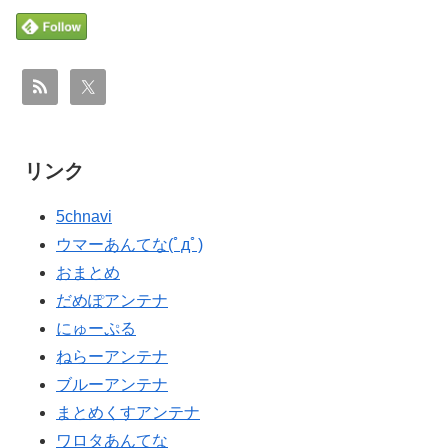
ﾌﾞﾙ」＝韓国の反応
外国人「2026年バロンドールは誰が受賞すべき?」エン
▶
海外「誰か助けて！日本で不思議な瓶に入った飲み物を
▶
バペ、今季無冠でも初受賞か!?海外ファンが考える本命
貰ったんだけど、これってどうやって開けるんだ！？」
とは!?【海外の反応】
【海外の反応】
【海外の反応】今永昇太、好調の秘訣はスマホ画面だと
▶
海外「うちは同じ日に二人とも不機嫌になるのは禁止。
▶
イマナガ節を炸裂「NPBでは面白さが必須条件なの？」
結婚四十年これでやってる」経験するまで信じてもらえ
リンク
英国人「ようこそ」冨安健洋、クリスタルパレス加入が
ない結婚の話…？
▶
決定的に！メディカル検査をパス！現地サポが歓迎！ア
韓国人「日本でヤバい作品ばかりアニメ化してて心配に
▶
5chnavi
ーセナルファンも祝福！【海外の反応】
なる…」
ウマーあんてな(ﾟдﾟ)
韓国人「日本でヤバい作品ばかりアニメ化してて心配に
▶
韓国人「PSG、日本の鈴木彩艶に約60億円で正式オファ
▶
おまとめ
なる…」
ー・・・」→「あいつがそれほどなのか（ﾌﾞﾙﾌﾞﾙ）」
だめぽアンテナ
【悲報】中川翔子(41)「Xはもう愚痴だらけだから開きた
「レギュラーとして出れるとは思わない...
▶
にゅーぷる
くない」
海外「日本なんて行くんじゃなかった…」 日本を知って
▶
ねらーアンテナ
外国人「使い捨てだ」FIFA会長、辞任危機でトランプ政
しまったディズニー信者、帰国後『本家』に失望する事
▶
ブルーアンテナ
権に泣き付くも無視されて海外失笑！【海外の反応】
態に
まとめくすアンテナ
韓国、日本で韓国籍のインフルエンサーが7台の車に当て
海外「世界で日本を死守するぞ！」 日本の消防署を訪れ
▶
▶
ワロタあんてな