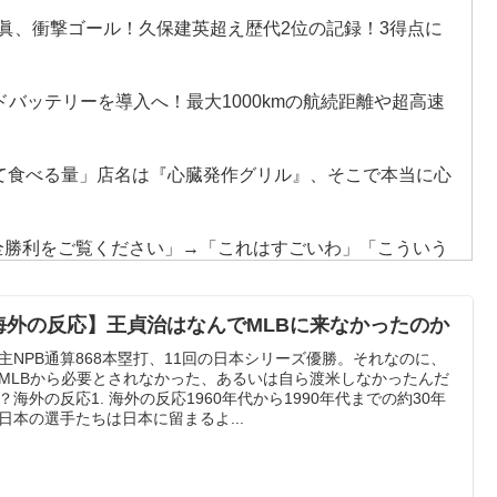
寺眞、衝撃ゴール！久保建英超え歴代2位の記録！3得点に
ドバッテリーを導入へ！最大1000kmの航続距離や超高速
かけて食べる量」店名は『心臓発作グリル』、そこで本当に心
全勝利をご覧ください」→「これはすごいわ」「こういう
ない・・・」「あれがまさに経験値である」
うんこが食べられるぞ」←こんなやつが実在する事実
海外の反応】王貞治はなんでMLBに来なかったのか
主NPB通算868本塁打、11回の日本シリーズ優勝。それなのに、
ップ韓国準決勝も調査すべきと主張！」→「英国メディアも
MLBから必要とされなかった、あるいは自ら渡米しなかったんだ
？海外の反応1. 海外の反応1960年代から1990年代までの約30年
日本の選手たちは日本に留まるよ...
車輪を出さないまま胴体着陸「これよりひどい着陸なら山