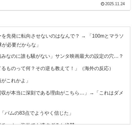
w
2025.11.24
残留の可能性を会長が示唆！移籍金が交渉の壁に..現地
を先発に転向させないのはなんで？ → 「100mとマラソ
最大級の火山の兆し＝韓国の反応
球が必要だからな」
会前代未聞の不祥事を詳細に報道！」→「国際的スキャン
積みなのに誰も騒がない」サンタ映画最大の設定の穴…？
てるものって何？その逆も教えて！」（海外の反応）
ール驚異の大復活に米国人が大喜び
頃がこれかよ」
療チーム、海外でも凄すぎると絶賛
買収が本当に深刻である理由がこちら…」→「これはダメ
。思想関係なく応援しようよ」
本を知ってしまったディズニー信者、帰国後『本家』に失
「バムの83点でようやく信じた」
療チーム、海外でも凄すぎると絶賛
ままかよ」