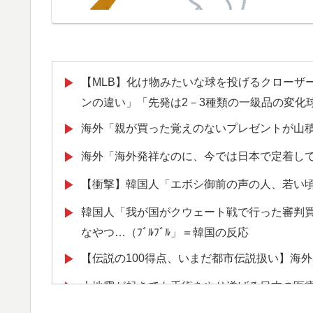
新聞さん、壮大な縦読みを仕込んでしまうww
▶
フランス人「欲張りすぎだ」中村敬斗、ランス
▶
サポの本音がこれ！【海外の反応】
【MLB】化け物みたいな球を投げるクローザー
▶
日本旅行キャンセルすべきか…1万年ぶり史上
▶
ンの違い」「先発は2－3種類の一級品の変化
韓国人「フランスの有力紙も大韓サッカー協
▶
海外「親が買った覚えのないプレゼントが山
▶
ダルに発展してしまう‥」
海外「海外発祥なのに、今では日本で定着し
▶
海外「素晴らしい！」日本が買収したUSスチ
▶
【衝撃】韓国人「エボシ御前の声の人、若い
▶
大地震が起きても手術をやり遂げる日本の医
▶
韓国人「我が国がクウェート戦で行った審判
▶
ぺこぱ松蔭寺「みんな右とか左とか拘りすぎ
▶
なやつ…（ﾌﾞﾙﾌﾞﾙ」＝韓国の反応
海外「日本なんて行くんじゃなかった…」 日
▶
【伝説の100得点、いまだ都市伝説扱い】海外
▶
望する事態に
大地震が起きても手術をやり遂げる日本の医
▶
【衝撃】韓国人「日本の名門女子校、漫画の
▶