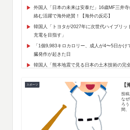
外国人「日本の未来は安泰だ」16歳MF三井
▶
絡む活躍で海外絶賛！【海外の反応】
韓国人「トヨタが2027年に次世代ハイブリッ
▶
充電を目指す」
「1個9,983キロカロリー、成人が4〜5日
▶
臓発作が起きた日
韓国人「熊本地震で見る日本の土木技術の完
▶
のを見ると日本人は何か適当に作る感じがし
スカトロ野郎「今日仕事が終わったらやっと
▶
【
スポーツ
投稿
韓国人「日本メディアが2002年ワールドカ
▶
なぜ
一斉に指摘‥」
ろう
間、
軽飛行機が屋根すれすれを抜けて飛行場へ、
▶
ほど見てきた」【海外の反応】