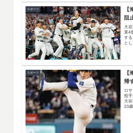
イチローさん「僕は本を読まない。好きなア
▶
【
スポーツ
韓国人「大韓航空の熊本地震飲料水支援に対
▶
阻
韓国人「フランスの有力紙も大韓サッカー協
▶
大谷
算4
ダルに発展してしまう‥」
する
とし
新聞さん、壮大な縦読みを仕込んでしまうww
▶
大地震が起きても手術をやり遂げる日本の医
▶
海外「全部日本の真似だったのか…」 日本の
▶
【
スポーツ
題に
帰
【伝説の100得点、いまだ都市伝説扱い】海外
▶
ロサ
投手
韓国人「日本メディアが大型台風13号が急カ
▶
大谷
23
路‥」
フランス人「欲張りすぎだ」中村敬斗、ランス
▶
サポの本音がこれ！【海外の反応】