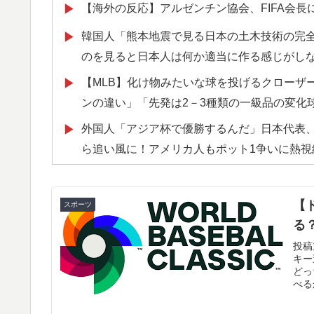
【海外の反応】アルゼンチン協会、FIFA会
▶
韓国人「熊本地震で見る日本の土木技術の完
▶
のを見ると日本人は何か適当に作る感じがし
【MLB】化け物みたいな球を投げるクローザー
▶
ンの違い」「先発は2－3種類の一級品の変化
外国人「アジア杯で優勝するんだ」日本代表、W
▶
ら追い風に！アメリカ人もポット1争いに熱視
海外「素晴らしい！」日本が買収したUSスチ
▶
海外「海外発祥なのに、今では日本で定着し
▶
【
スポーツ
る
【衝撃】韓国人「エボシ御前の声の人、若い
▶
投稿
海外「日本人はなんて気高いんだ！」 英高級
▶
キー
どっ
べる
ぺこぱ松蔭寺「みんな右とか左とか拘りすぎ
▶