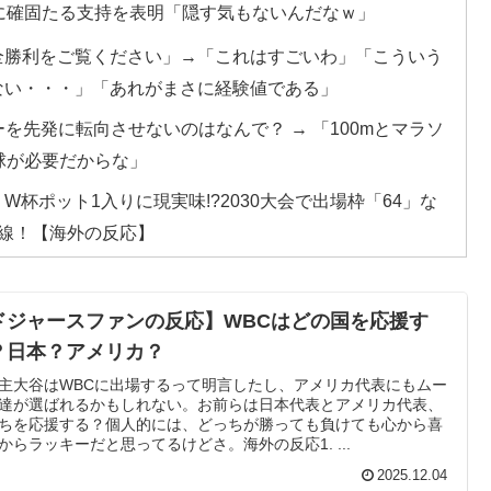
長に確固たる支持を表明「隠す気もないんだなｗ」
全勝利をご覧ください」→「これはすごいわ」「こういう
ない・・・」「あれがまさに経験値である」
を先発に転向させないのはなんで？ → 「100mとマラソ
球が必要だからな」
杯ポット1入りに現実味!?2030大会で出場枠「64」な
線！【海外の反応】
ール驚異の大復活に米国人が大喜び
てるものって何？その逆も教えて！」（海外の反応）
ドジャースファンの反応】WBCはどの国を応援す
？日本？アメリカ？
頃がこれかよ」
主大谷はWBCに出場するって明言したし、アメリカ代表にもムー
紙も驚愕した極限の中の日本人の姿に世界が衝撃
達が選ばれるかもしれない。お前らは日本代表とアメリカ代表、
ちを応援する？個人的には、どっちが勝っても負けても心から喜
からラッキーだと思ってるけどさ。海外の反応1. ...
。思想関係なく応援しようよ」
2025.12.04