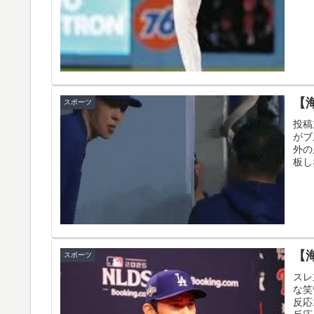
日本旅行キャンセルすべきか…1万年ぶり史上
▶
韓国人「日本メディアが2002年ワールドカ
▶
一斉に指摘‥」
外国人「日本の未来は安泰だ」16歳MF三井
▶
【
スポーツ
絡む活躍で海外絶賛！【海外の反応】
投稿
「1個9,983キロカロリー、成人が4〜5日
▶
がブ
外の
臓発作が起きた日
板し
アメリカ「お前らの国でしか愛されてないも
▶
軽飛行機が屋根すれすれを抜けて飛行場へ、
▶
ほど見てきた」【海外の反応】
海外「さすが日本！」日本とドイツの仕事効
▶
【
スポーツ
スレ
海外「日本なんて行くんじゃなかった…」 日
▶
な笑
望する事態に
反応