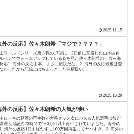
最大級の火山の兆し＝韓国の反応
ップ韓国準決勝も調査すべきと主張！」→「英国メディアも
2025.11.15
寺眞、衝撃ゴール！久保建英超え歴代2位の記録！3得点に
海外の反応】佐々木朗希「マジで？？？？」
主ワールドシリーズ第３戦の17回に、2日前に完投した山本由伸
かけて食べる量」店名は『心臓発作グリル』、そこで本当に心
ルペンでウォームアップしている姿を見た佐々木朗希の一言ｗ海
反応1. 海外の反応山本。まさに伝説だな。2. 海外の反応最後は登
なかったから記録上はちょっとした注釈扱い...
のってある？」日本「納豆」
車輪を出さないまま胴体着陸「これよりひどい着陸なら山
2025.10.29
率の差が分かる数字に海外が大騒ぎ
海外の反応】佐々木朗希の人気が凄い
主ローキの動画の再生数が大谷クラス次にバズる人気選手は彼だ
本を知ってしまったディズニー信者、帰国後『本家』に失
管理人追記約23時間で160万回以上再生されていました。海外の
1. 海外の反応1日も経たずに160万回再生ってヤバすぎ。2. 海外の