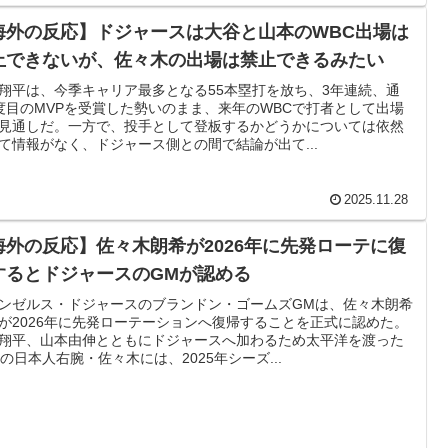
ニメはドラゴンボール」【海外の反応】
海外の反応】ドジャースは大谷と山本のWBC出場は
する日本人の反応をご覧ください・・・」→「」
止できないが、佐々木の出場は禁止できるみたい
会前代未聞の不祥事を詳細に報道！」→「国際的スキャン
翔平は、今季キャリア最多となる55本塁打を放ち、3年連続、通
度目のMVPを受賞した勢いのまま、来年のWBCで打者として出場
見通しだ。一方で、投手として登板するかどうかについては依然
て情報がなく、ドジャース側との間で結論が出て...
w
療チーム、海外でも凄すぎると絶賛
2025.11.28
普通のテレビ番組が最新SNSの数十年先を行っていたと話
海外の反応】佐々木朗希が2026年に先発ローテに復
するとドジャースのGMが認める
「バムの83点でようやく信じた」
ンゼルス・ドジャースのブランドン・ゴームズGMは、佐々木朗希
が2026年に先発ローテーションへ復帰することを正式に認めた。
ーブで韓国方面に向かって来ると予報！」→「予想外の進
翔平、山本由伸とともにドジャースへ加わるため太平洋を渡った
歳の日本人右腕・佐々木には、2025年シーズ...
残留の可能性を会長が示唆！移籍金が交渉の壁に..現地