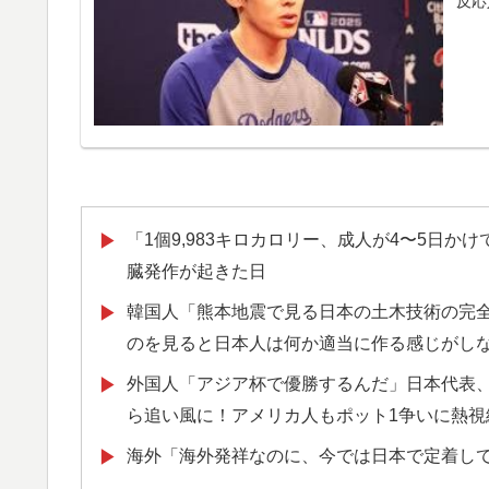
反応
韓国人「熊本地震で見る日本の土木技術の完
▶
のを見ると日本人は何か適当に作る感じがし
韓国人「過去のW杯で韓国代表がドーピング
▶
→「恥ずかしい…（ﾌﾞﾙﾌﾞﾙ」＝韓国の反応
スカトロ野郎「今日仕事が終わったらやっと
▶
韓国人「トヨタが2027年に次世代ハイブリッ
▶
「1個9,983キロカロリー、成人が4〜5日
▶
充電を目指す」
臓発作が起きた日
海外「親が買った覚えのないプレゼントが山
▶
韓国人「熊本地震で見る日本の土木技術の完
▶
海外の反応：熊本の病院で手術中に熊本地震
▶
のを見ると日本人は何か適当に作る感じがし
に海外大絶賛
外国人「アジア杯で優勝するんだ」日本代表、W
▶
大地震が起きても手術をやり遂げる日本の医
▶
ら追い風に！アメリカ人もポット1争いに熱視
【衝撃】韓国人「日本の名門女子校、漫画の
▶
海外「海外発祥なのに、今では日本で定着し
▶