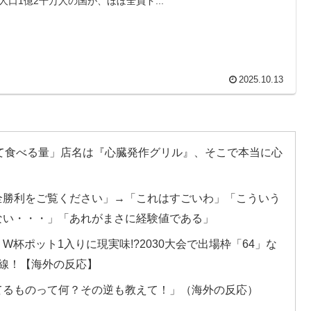
人口1億2千万人の国が、ほぼ全員ド...
全勝利をご覧ください」→「これはすごいわ」「こういう
ない・・・」「あれがまさに経験値である」
検査をすり抜けるように注射していたものがこちら…」
2025.10.13
うんこが食べられるぞ」←こんなやつが実在する事実
ドバッテリーを導入へ！最大1000kmの航続距離や超高速
かけて食べる量」店名は『心臓発作グリル』、そこで本当に心
積みなのに誰も騒がない」サンタ映画最大の設定の穴…？
全勝利をご覧ください」→「これはすごいわ」「こういう
が発生、大揺れの中でも患者を守った医師たちの対応ぶり
ない・・・」「あれがまさに経験値である」
杯ポット1入りに現実味!?2030大会で出場枠「64」な
療チーム、海外でも凄すぎると絶賛
線！【海外の反応】
ままかよ」
てるものって何？その逆も教えて！」（海外の反応）