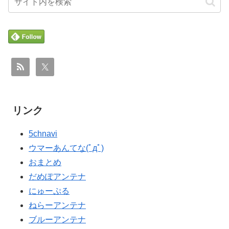
態に
（通算5回目・最多優勝国）」→「韓国は8強で落ちたの
に・・・もう越えられない壁になってしまったね」「韓
海外「ディズニーがゴミのようだ！」日本がアニメ化し
▶
国は監督の問題が大きい」「日本はもうどんなに精神勝
た米人気SF作品に絶賛の声が殺到中
利したところで超えられない壁である」
海外「うちは同じ日に二人とも不機嫌になるのは禁止。
▶
海外「ディズニーがゴミのようだ！」日本がアニメ化し
▶
結婚四十年これでやってる」経験するまで信じてもらえ
た米人気SF作品に絶賛の声が殺到中
ない結婚の話…？
海外「中国が世界資産税を導入。財政不足を海外資産へ
▶
【海外の反応】冨安健洋がクリスタル・パレス加入へ
▶
の課税で補おうとする」
「アーセナルサポの好きなクラブで良かった」
リンク
韓国人「どうやら五輪サッカー日韓戦でも審判の接待が
▶
海外の反応：熊本の病院で手術中に熊本地震が発生、大
▶
5chnavi
あった模様…」→「メダル剥奪なのでは…？（ﾌﾞﾙﾌﾞﾙ」
揺れの中でも患者を守った医師たちの対応ぶりに海外大
＝韓国の反応
ウマーあんてな(ﾟдﾟ)
絶賛
おまとめ
海外「日本人がアメリカに対してとても良いことを言っ
▶
ライバルのリコに身体で賞金払わせる話やりてえ
▶
だめぽアンテナ
てくれているぞ！アメリカの良さを再発見できる！」
【高校野球】ついに田中マー君が高野連の「七回制」導
▶
にゅーぷる
フランス人「欲張りすぎだ」中村敬斗、ランス残留の可
▶
入に異議申す！ドーム球場でやれ
ねらーアンテナ
能性を会長が示唆！移籍金が交渉の壁に..現地サポの本音
【伝説の100得点、いまだ都市伝説扱い】海外「バムの
▶
ブルーアンテナ
がこれ！【海外の反応】
83点でようやく信じた」