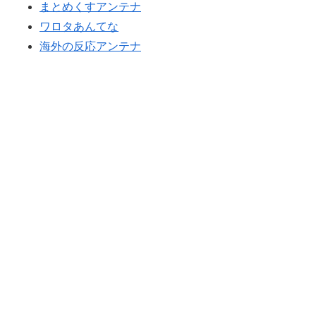
まとめくすアンテナ
日本人「世界のみんなは普段からタコを食べてるの？」
▶
日本人「世界のみんなは普段からタコを食べてるの？」
▶
ワロタあんてな
米：トランプ大統領、「敵性外国人」による「米国籍目
▶
韓国人「U17日本代表、決勝で中国を破りアジア杯優勝
海外の反応アンテナ
▶
的の出産ツーリズム禁止令」に署名…寄生侵略防止へ[海
（通算5回目・最多優勝国）」→「韓国は8強で落ちたの
外の反応]
に・・・もう越えられない壁になってしまったね」「韓
日本人「敷地内に勝手に停めた車がバチバチにブロック
▶
国は監督の問題が大きい」「日本はもうどんなに精神勝
されててウケた」→結末がめっちゃおもろいｗｗｗ【タ
利したところで超えられない壁である」
イ人の反応】
海外「中国が世界資産税を導入。財政不足を海外資産へ
▶
韓国人「PSG、日本の鈴木彩艶に約60億円で正式オファ
▶
の課税で補おうとする」
ー・・・」→「あいつがそれほどなのか（ﾌﾞﾙﾌﾞﾙ）」
【海外の反応】韓国が日本による竹島の領有権主張に対
▶
「レギュラーとして出れるとは思わない...
して強く抗議したらしい → 「もはや毎年の恒例行事だ
海外「日本なんて行くんじゃなかった…」 日本を知って
▶
な」「他のことから国民の目をそらせるからお互いの政
しまったディズニー信者、帰国後『本家』に失望する事
府にとって都合がいいんだよ」
態に
韓国人「どうやら五輪サッカー日韓戦でも審判の接待が
▶
海外「さすが日本！」日本の医療従事者の倫理観の高さ
▶
あった模様…」→「メダル剥奪なのでは…？（ﾌﾞﾙﾌﾞﾙ」
に海外が超感動
＝韓国の反応
韓国人「熊本地震発生時の病院手術中に突然の大揺れが
▶
海外「さすが日本！」日本の医療従事者の倫理観の高さ