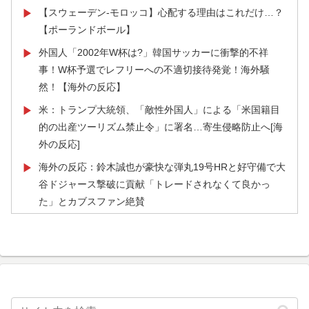
な」「他のことから国民の目をそらせるからお互いの政
【スウェーデン-モロッコ】心配する理由はこれだけ…？
▶
府にとって都合がいいんだよ」
【ポーランドボール】
AI「物の使い方を真剣に間違えてる人間を生成してみた
▶
外国人「2002年W杯は?」韓国サッカーに衝撃的不祥
▶
ｗｗｗｗ」
事！W杯予選でレフリーへの不適切接待発覚！海外騒
然！【海外の反応】
海外「先進国で日本だけパスポート所有率が低すぎる、
▶
何故なのか」
米：トランプ大統領、「敵性外国人」による「米国籍目
▶
的の出産ツーリズム禁止令」に署名…寄生侵略防止へ[海
外国人「2002年W杯は?」韓国サッカーに衝撃的不祥
▶
外の反応]
事！W杯予選でレフリーへの不適切接待発覚！海外騒
然！【海外の反応】
海外の反応：鈴木誠也が豪快な弾丸19号HRと好守備で大
▶
谷ドジャース撃破に貢献「トレードされなくて良かっ
韓国人「意外に日本との関係が深い地球の裏側の国がこ
▶
た」とカブスファン絶賛
ちらです‥」→「国境を越えた驚くべき歴史のつなが
り‥」
韓国人「PSG、日本の鈴木彩艶に約60億円で正式オファ
▶
ー・・・」→「あいつがそれほどなのか（ﾌﾞﾙﾌﾞﾙ）」
海外の反応：鈴木誠也が豪快な弾丸19号HRと好守備で大
▶
「レギュラーとして出れるとは思わない...
谷ドジャース撃破に貢献「トレードされなくて良かっ
た」とカブスファン絶賛
海外「日本なんて行くんじゃなかった…」 日本を知って
▶
しまったディズニー信者、帰国後『本家』に失望する事
韓国人「U17日本代表、決勝で中国を破りアジア杯優勝
▶