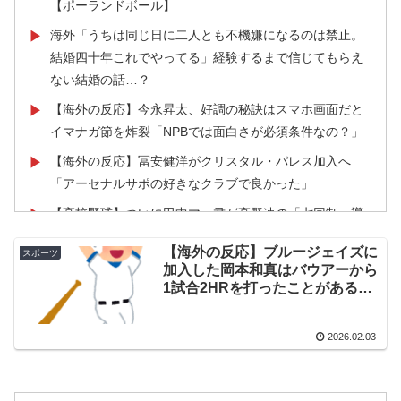
【ポーランドボール】
海外「うちは同じ日に二人とも不機嫌になるのは禁止。
▶
結婚四十年これでやってる」経験するまで信じてもらえ
ない結婚の話…？
【海外の反応】今永昇太、好調の秘訣はスマホ画面だと
▶
イマナガ節を炸裂「NPBでは面白さが必須条件なの？」
【海外の反応】冨安健洋がクリスタル・パレス加入へ
▶
「アーセナルサポの好きなクラブで良かった」
【高校野球】ついに田中マー君が高野連の「七回制」導
▶
入に異議申す！ドーム球場でやれ
【海外の反応】ブルージェイズに
スポーツ
増水した川に取り残されたアライグマ、パドルボードで
▶
加入した岡本和真はバウアーから
救助されて人の脚の下に潜り込む【海外の反応】
1試合2HRを打ったことがあるら
しいぞ → 「バウアーざまあｗ」
国際的な小咄 読者投稿 （ゼンマイ式）手間を楽しむ妄
▶
「バウアーはMLBでもそこまで凄
2026.02.03
想？
くなかった」
【海外の反応】韓国が日本による竹島の領有権主張に対
▶
して強く抗議したらしい → 「もはや毎年の恒例行事だ