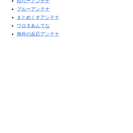
ねらーアンテナ
がこれ！【海外の反応】
韓国人「韓国人が衝撃を受けた意外な日本の運転文化が
▶
ブルーアンテナ
こちらです‥」→「日本人はこんなに徹底している‥」
欧州「日本だけ反則だろ…」 世界の『日本びいき』にヨ
▶
まとめくすアンテナ
ーロッパ全土から不満の声
海外「日本人はなんて気高いんだ！」 英高級紙も驚愕し
▶
ワロタあんてな
た極限の中の日本人の姿に世界が衝撃
ワールドカップは誰のものか FIFA新会社構想が10日足
▶
海外の反応アンテナ
らずで撤回された理由【海外の反応・解説】
ワイ「飯食う前にうんちしたろ！（ﾌﾞﾘｯw）」
▶
外国人「日本の未来は安泰だ」16歳MF三井寺眞、衝撃ゴ
▶
韓国人「とある日本の飲食店で、韓国人店員が韓国人団
▶
ール！久保建英超え歴代2位の記録！3得点に絡む活躍で
体客と口論になった理由がこちら・・・」
海外絶賛！【海外の反応】
外国人「日本の未来は安泰だ」16歳MF三井寺眞、衝撃ゴ
▶
海外「日本なんて行くんじゃなかった…」 日本を知って
▶
ール！久保建英超え歴代2位の記録！3得点に絡む活躍で
しまったディズニー信者、帰国後『本家』に失望する事
海外絶賛！【海外の反応】
態に
海外「あるある！」日本を旅行した外国人が患う新たな
▶
【朗報】韓国人「日本のサッカー選手、90年代の映画ス
▶
症状「日本後PTSD」に海外が大騒ぎ
ターかよ」
海外「剣が二回斬り合っただけで折れるのはどういうこ
▶
韓国人「大韓航空の熊本地震飲料水支援に対する日本人
▶
となんだ」満点なのに二度と起動しない理由…
の反応をご覧ください・・・」→「」
韓国人「大韓航空の熊本地震飲料水支援に対する日本人
▶
韓国人「とある日本の飲食店で、韓国人店員が韓国人団
▶