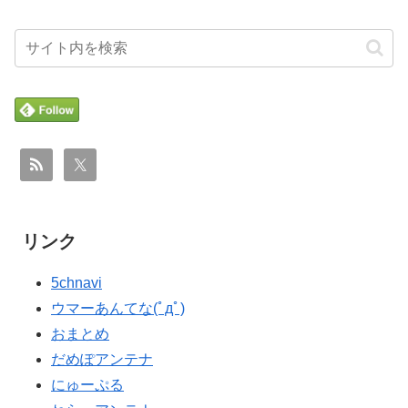
た？？」
イチローさん「僕は本を読まない。好きなアニメはドラ
▶
ゴンボール」【海外の反応】
欧州「日本だけ反則だろ…」 世界の『日本びいき』にヨ
▶
ーロッパ全土から不満の声
韓国人「日本のアニメ業界で100年続いている暗黙の伝統
▶
がこちら・・・」
イチローさん「僕は本を読まない。好きなアニメはドラ
▶
ゴンボール」【海外の反応】
海外「お前らの国に他愛のない対立ってある？」日本
▶
「エスカレーターの立つ位置」
韓国人「日本のアニメ業界で100年続いている暗黙の伝統
▶
がこちら・・・」
韓国人「韓国に10年間の出場権剥奪や過去ワールドカッ
▶
プ、オリンピック予選の記録削除を要求するFIFA公式制
韓国人「東京とソウルの宿泊費や交通費を徹底比較した
▶
裁を海外メディアが報道！」
結果判明した驚きの物価事情がこちらです」→「こんな
リンク
に物価差があるの？‥」
海外「日本人はなんて気高いんだ！」 英高級紙も驚愕し
▶
た極限の中の日本人の姿に世界が衝撃
韓国人「熊本地震で見る日本の土木技術の完全勝利をご
▶
5chnavi
覧ください」→「これはすごいわ」「こういうのを見る
韓国人「東京とソウルの宿泊費や交通費を徹底比較した
▶
ウマーあんてな(ﾟдﾟ)
と日本人は何か適当に作る感じがしない・・・」「あれ
結果判明した驚きの物価事情がこちらです」→「こんな
おまとめ
がまさに経験値である」
に物価差があるの？‥」
だめぽアンテナ
韓国人「残酷だった日帝強占期前後の写真を見てみよ
▶
フランス人「欲張りすぎだ」中村敬斗、ランス残留の可
▶
にゅーぷる
う」
能性を会長が示唆！移籍金が交渉の壁に..現地サポの本音