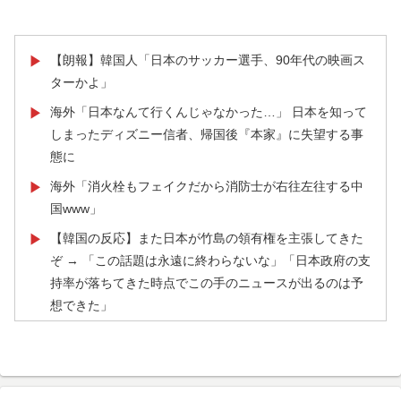
う」
韓国人「熊本地震で見る日本の土木技術の完全勝利をご
▶
覧ください」→「これはすごいわ」「こういうのを見る
【朗報】韓国人「日本のサッカー選手、90年代の映画ス
▶
と日本人は何か適当に作る感じがしない・・・」「あれ
ターかよ」
がまさに経験値である」
海外「日本なんて行くんじゃなかった…」 日本を知って
▶
【海外の反応】日本のウェブサイトって質の低いものが
▶
しまったディズニー信者、帰国後『本家』に失望する事
多い気がする → 「日本のIT業界は色々と問題があるから
態に
な」「ゲームのUIは優れてるのに不思議」
海外「消火栓もフェイクだから消防士が右往左往する中
▶
韓国人「韓国人が衝撃を受けた意外な日本の運転文化が
▶
国www」
こちらです‥」→「日本人はこんなに徹底している‥」
【韓国の反応】また日本が竹島の領有権を主張してきた
▶
外国人「使い捨てだ」FIFA会長、辞任危機でトランプ政
▶
ぞ → 「この話題は永遠に終わらないな」「日本政府の支
権に泣き付くも無視されて海外失笑！【海外の反応】
持率が落ちてきた時点でこの手のニュースが出るのは予
想できた」
海外「剣が二回斬り合っただけで折れるのはどういうこ
▶
となんだ」満点なのに二度と起動しない理由…
外国人「使い捨てだ」FIFA会長、辞任危機でトランプ政
▶
権に泣き付くも無視されて海外失笑！【海外の反応】
【海外の反応】冨安健洋がクリスタル・パレス加入へ
▶
「アーセナルサポの好きなクラブで良かった」
アメリカ人「お前らの学校ではどんな理由で退学者が出
▶