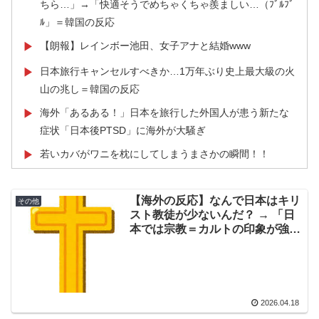
ちら…」→「快適そうでめちゃくちゃ羨ましい…（ﾌﾞﾙﾌﾞ
ﾙ」＝韓国の反応
【朗報】レインボー池田、女子アナと結婚www
▶
日本旅行キャンセルすべきか…1万年ぶり史上最大級の火
▶
山の兆し＝韓国の反応
海外「あるある！」日本を旅行した外国人が患う新たな
▶
症状「日本後PTSD」に海外が大騒ぎ
若いカバがワニを枕にしてしまうまさかの瞬間！！
▶
【海外の反応】アルゼンチン協会、FIFA会長に断固たる
▶
支持を表明「隠す気もないんだなｗ」
【海外の反応】なんで日本はキリ
その他
スト教徒が少ないんだ？ → 「日
アメリカ人「お前らの学校ではどんな理由で退学者が出
▶
本では宗教＝カルトの印象が強す
た？？」
ぎる」「仏教と神道があるから
な」
移民ベトナム女達の宅飲み、レベチｗｗｗｗｗｗｗｗｗ
▶
ｗｗｗｗｗｗｗｗｗｗｗｗｗｗｗ
韓国人「残酷だった日帝強占期前後の写真を見てみよ
2026.04.18
▶