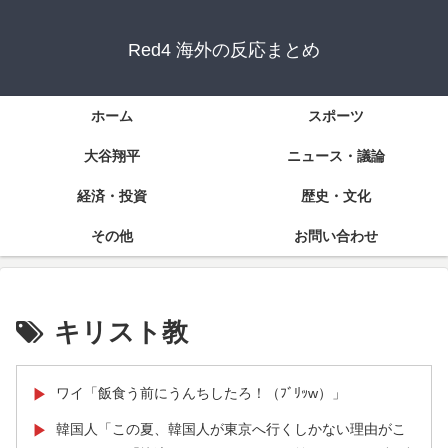
Red4 海外の反応まとめ
ホーム
スポーツ
大谷翔平
ニュース・議論
経済・投資
歴史・文化
その他
お問い合わせ
キリスト教
ワイ「飯食う前にうんちしたろ！（ﾌﾞﾘｯw）」
▶
韓国人「この夏、韓国人が東京へ行くしかない理由がこ
▶